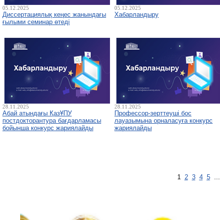
05.12.2025
05.12.2025
Диссертациялық кеңес жанындағы
Хабарландыру
ғылыми семинар өтеді
28.11.2025
28.11.2025
Абай атындағы ҚазҰПУ
Профессор-зерттеуші бос
постдокторантура бағдарламасы
лауазымына орналасуға конкурс
бойынша конкурс жариялайды
жариялайды
1
2
3
4
5
..