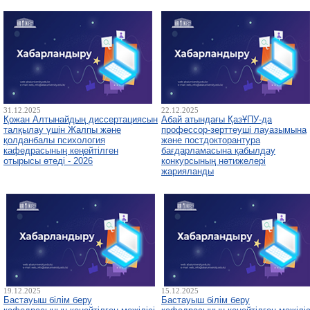
31.12.2025
22.12.2025
Қожан Алтынайдың диссертациясын
Абай атындағы ҚазҰПУ-да
талқылау үшін Жалпы және
профессор-зерттеуші лауазымына
қолданбалы психология
және постдокторантура
кафедрасының кеңейтілген
бағдарламасына қабылдау
отырысы өтеді - 2026
конкурсының нәтижелері
жарияланды
19.12.2025
15.12.2025
Бастауыш білім беру
Бастауыш білім беру