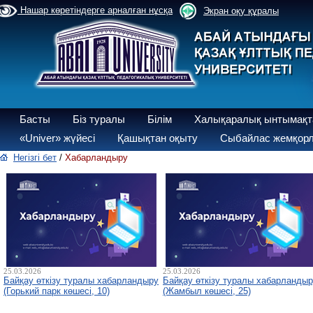
Нашар көретіндерге арналған нұсқа
Экран оқу құралы
Басты
Біз туралы
Білім
Халықаралық ынтымақт
«Univer» жүйесі
Қашықтан оқыту
Сыбайлас жемқорл
Негізгі бет
/
Хабарландыру
25.03.2026
25.03.2026
Байқау өткізу туралы хабарландыру
Байқау өткізу туралы хабарланды
(Горький парк көшесі, 10)
(Жамбыл көшесі, 25)