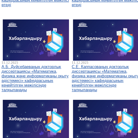
кафедрасының кеңейтілген мәжілісі
кафедрасының кеңейтілген мәжіліс
өтеді
өтеді
11.12.2025
11.12.2025
А.Б. Дуйсебаеваның докторлық
С.Е. Каппасованың докторлық
диссертациясы «Математика,
диссертациясы «Математика,
физика және информатиканы оқыту
физика және информатиканы оқыт
әдістемесі» кафедрасының
әдістемесі» кафедрасының
кеңейтілген мәжілісінде
кеңейтілген мәжілісінде
талқыланады
талқыланады