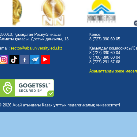
050010, Қазақстан Республикасы
Кеңсе:
Алматы қаласы, Достық даңғылы, 13
8 (727) 390 60 05
email:
rector@abaiuniversity.edu.kz
Қабылдау комиссиясы/Cal
8 (727) 390 60 04
8 (700) 390 60 04
8 (727) 291 57 68
Азаматтарды жеке мәсел
© 2026 Абай атындағы Қазақ ұлттық педагогикалық университеті