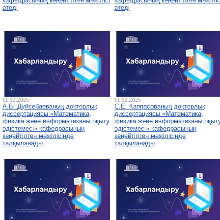
кафедрасының кеңейтілген мәжілісі
кафедрасының кеңейтілген мәжіліс
өтеді
өтеді
11.12.2025
11.12.2025
А.Б. Дуйсебаеваның докторлық
С.Е. Каппасованың докторлық
диссертациясы «Математика,
диссертациясы «Математика,
физика және информатиканы оқыту
физика және информатиканы оқыт
әдістемесі» кафедрасының
әдістемесі» кафедрасының
кеңейтілген мәжілісінде
кеңейтілген мәжілісінде
талқыланады
талқыланады