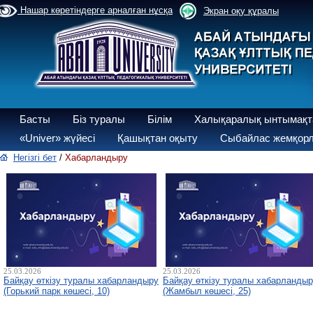
Нашар көретіндерге арналған нұсқа
Экран оқу құралы
Басты
Біз туралы
Білім
Халықаралық ынтымақт
«Univer» жүйесі
Қашықтан оқыту
Сыбайлас жемқорл
Негізгі бет
/
Хабарландыру
25.03.2026
25.03.2026
Байқау өткізу туралы хабарландыру
Байқау өткізу туралы хабарланды
(Горький парк көшесі, 10)
(Жамбыл көшесі, 25)