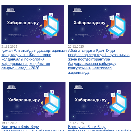
31.12.2025
22.12.2025
Қожан Алтынайдың диссертациясын
Абай атындағы ҚазҰПУ-да
талқылау үшін Жалпы және
профессор-зерттеуші лауазымына
қолданбалы психология
және постдокторантура
кафедрасының кеңейтілген
бағдарламасына қабылдау
отырысы өтеді - 2026
конкурсының нәтижелері
жарияланды
19.12.2025
15.12.2025
Бастауыш білім беру
Бастауыш білім беру