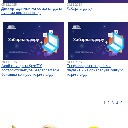
05.12.2025
05.12.2025
Диссертациялық кеңес жанындағы
Хабарландыру
ғылыми семинар өтеді
28.11.2025
28.11.2025
Абай атындағы ҚазҰПУ
Профессор-зерттеуші бос
постдокторантура бағдарламасы
лауазымына орналасуға конкурс
бойынша конкурс жариялайды
жариялайды
1
2
3
4
5
..