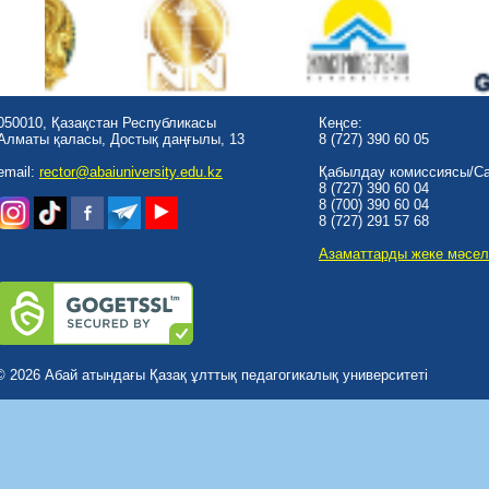
050010, Қазақстан Республикасы
Кеңсе:
Алматы қаласы, Достық даңғылы, 13
8 (727) 390 60 05
email:
rector@abaiuniversity.edu.kz
Қабылдау комиссиясы/Cal
8 (727) 390 60 04
8 (700) 390 60 04
8 (727) 291 57 68
Азаматтарды жеке мәсел
© 2026 Абай атындағы Қазақ ұлттық педагогикалық университеті