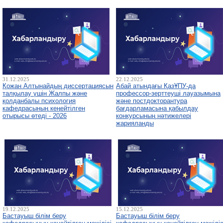
31.12.2025
22.12.2025
Қожан Алтынайдың диссертациясын
Абай атындағы ҚазҰПУ-да
талқылау үшін Жалпы және
профессор-зерттеуші лауазымына
қолданбалы психология
және постдокторантура
кафедрасының кеңейтілген
бағдарламасына қабылдау
отырысы өтеді - 2026
конкурсының нәтижелері
жарияланды
19.12.2025
15.12.2025
Бастауыш білім беру
Бастауыш білім беру