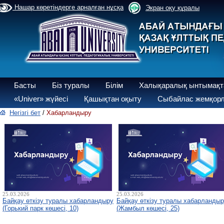
Нашар көретіндерге арналған нұсқа
Экран оқу құралы
Басты
Біз туралы
Білім
Халықаралық ынтымақт
«Univer» жүйесі
Қашықтан оқыту
Сыбайлас жемқорл
Негізгі бет
/
Хабарландыру
25.03.2026
25.03.2026
Байқау өткізу туралы хабарландыру
Байқау өткізу туралы хабарланды
(Горький парк көшесі, 10)
(Жамбыл көшесі, 25)