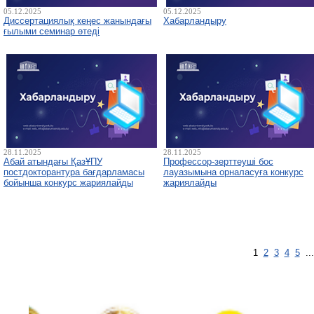
05.12.2025
05.12.2025
Диссертациялық кеңес жанындағы
Хабарландыру
ғылыми семинар өтеді
28.11.2025
28.11.2025
Абай атындағы ҚазҰПУ
Профессор-зерттеуші бос
постдокторантура бағдарламасы
лауазымына орналасуға конкурс
бойынша конкурс жариялайды
жариялайды
1
2
3
4
5
..