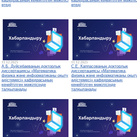
кафедрасының кеңейтілген мәжілісі
кафедрасының кеңейтілген мәжіліс
өтеді
өтеді
11.12.2025
11.12.2025
А.Б. Дуйсебаеваның докторлық
С.Е. Каппасованың докторлық
диссертациясы «Математика,
диссертациясы «Математика,
физика және информатиканы оқыту
физика және информатиканы оқыт
әдістемесі» кафедрасының
әдістемесі» кафедрасының
кеңейтілген мәжілісінде
кеңейтілген мәжілісінде
талқыланады
талқыланады