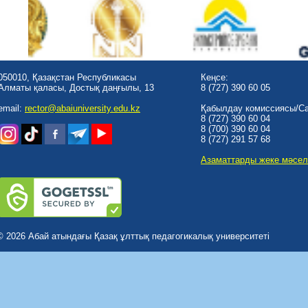
050010, Қазақстан Республикасы
Кеңсе:
Алматы қаласы, Достық даңғылы, 13
8 (727) 390 60 05
email:
rector@abaiuniversity.edu.kz
Қабылдау комиссиясы/Cal
8 (727) 390 60 04
8 (700) 390 60 04
8 (727) 291 57 68
Азаматтарды жеке мәсел
© 2026 Абай атындағы Қазақ ұлттық педагогикалық университеті