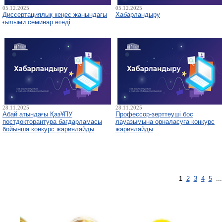
05.12.2025
05.12.2025
Диссертациялық кеңес жанындағы
Хабарландыру
ғылыми семинар өтеді
28.11.2025
28.11.2025
Абай атындағы ҚазҰПУ
Профессор-зерттеуші бос
постдокторантура бағдарламасы
лауазымына орналасуға конкурс
бойынша конкурс жариялайды
жариялайды
1
2
3
4
5
..