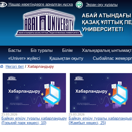
Нашар көретіндерге арналған нұсқа
Экран оқу құралы
Басты
Біз туралы
Білім
Халықаралық ынтымақт
«Univer» жүйесі
Қашықтан оқыту
Сыбайлас жемқорл
Негізгі бет
/
Хабарландыру
25.03.2026
25.03.2026
Байқау өткізу туралы хабарландыру
Байқау өткізу туралы хабарланды
(Горький парк көшесі, 10)
(Жамбыл көшесі, 25)