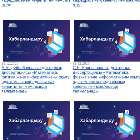
кафедрасының кеңейтілген мәжілісі
кафедрасының кеңейтілген мәжіліс
өтеді
өтеді
11.12.2025
11.12.2025
А.Б. Дуйсебаеваның докторлық
С.Е. Каппасованың докторлық
диссертациясы «Математика,
диссертациясы «Математика,
физика және информатиканы оқыту
физика және информатиканы оқыт
әдістемесі» кафедрасының
әдістемесі» кафедрасының
кеңейтілген мәжілісінде
кеңейтілген мәжілісінде
талқыланады
талқыланады