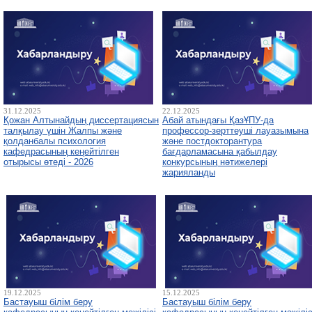
31.12.2025
22.12.2025
Қожан Алтынайдың диссертациясын
Абай атындағы ҚазҰПУ-да
талқылау үшін Жалпы және
профессор-зерттеуші лауазымына
қолданбалы психология
және постдокторантура
кафедрасының кеңейтілген
бағдарламасына қабылдау
отырысы өтеді - 2026
конкурсының нәтижелері
жарияланды
19.12.2025
15.12.2025
Бастауыш білім беру
Бастауыш білім беру