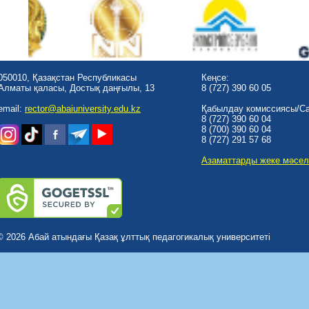
050010, Қазақстан Республикасы
Кеңсе:
Алматы қаласы, Достық даңғылы, 13
8 (727) 390 60 05
email:
rector@abaiuniversity.edu.kz
Қабылдау комиссиясы/Cal
8 (727) 390 60 04
8 (700) 390 60 04
8 (727) 291 57 68
Азаматтарды жеке мәсел
© 2026 Абай атындағы Қазақ ұлттық педагогикалық университеті