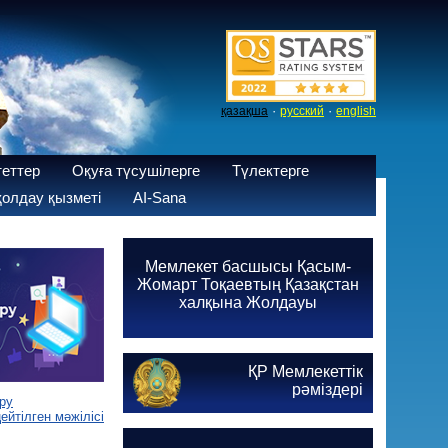
·
·
қазақша
русский
english
теттер
Оқуға түсушілерге
Түлектерге
олдау қызметі
AI-Sana
Мемлекет басшысы Қасым-
Жомарт Тоқаевтың Қазақстан
халқына Жолдауы
ҚР Мемлекеттік
рәміздері
ру
йтілген мәжілісі