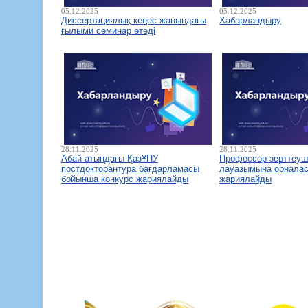
05.12.2025
05.12.2025
Диссертациялық кеңес жанындағы
Хабарландыру
ғылыми семинар өтеді
28.11.2025
28.11.2025
Абай атындағы ҚазҰПУ
Профессор-зерттеуш
постдокторантура бағдарламасы
лауазымына орналас
бойынша конкурс жариялайды
жариялайды