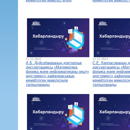
кеңейтілген мәжілісі өтеді
кеңейтілген мәжілісі 
11.12.2025
11.12.2025
А.Б. Дуйсебаеваның докторлық
С.Е. Каппасованың 
диссертациясы «Математика,
диссертациясы «Мат
физика және информатиканы оқыту
физика және информ
әдістемесі» кафедрасының
әдістемесі» кафедр
кеңейтілген мәжілісінде
кеңейтілген мәжілісі
талқыланады
талқыланады