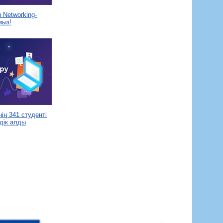
Networking-
мыз!
ің 341 студенті
дік алды