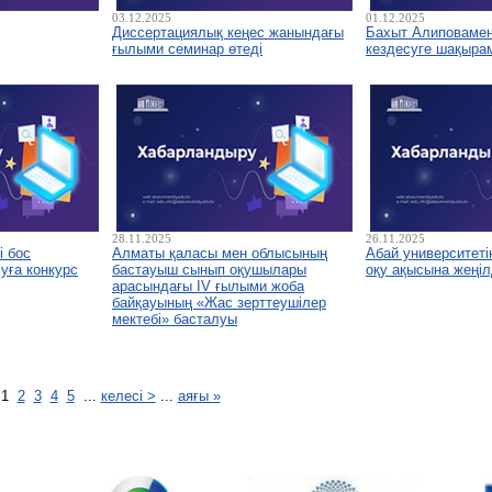
03.12.2025
01.12.2025
Диссертациялық кеңес жанындағы
Бахыт Алиповамен 
ғылыми семинар өтеді
кездесуге шақыра
28.11.2025
26.11.2025
і бос
Алматы қаласы мен облысының
Абай университетін
уға конкурс
бастауыш сынып оқушылары
оқу ақысына жеңіл
арасындағы IV ғылыми жоба
байқауының «Жас зерттеушілер
мектебі» басталуы
1
2
3
4
5
...
келесі >
...
аяғы »