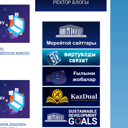
РЕКТОР БЛОГЫ
ру
йтілген мәжілісі
дықов атындағы