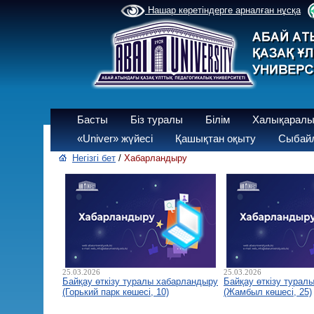
Нашар көретіндерге арналған нұсқа
Басты
Біз туралы
Білім
Халықаралы
«Univer» жүйесі
Қашықтан оқыту
Сыбайл
Негізгі бет
/
Хабарландыру
25.03.2026
25.03.2026
Байқау өткізу туралы хабарландыру
Байқау өткізу турал
(Горький парк көшесі, 10)
(Жамбыл көшесі, 25)