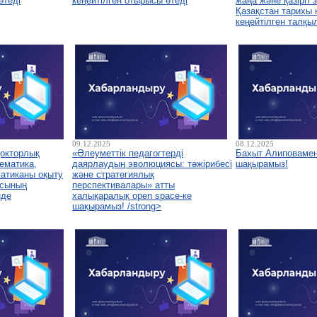
өтеді
кеңейтілген отырысы өтеді
жаңа және қазіргі
Қазақстан тарихы
кеңейтілген талқы
09.12.2025
08.12.2025
докторлық
«Әлеуметтік педагогтерді
Бахыт Алиповамен
ематика,
даярлаудың эволюциясы: тәжірибесі
шақырамыз!
атиканы оқыту
және стратегиялық
асының
перспективалары» атты
нде
халықаралық open space-ке
шақырамыз! /strong>