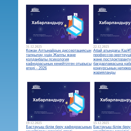
31.12.2025
22.12.2025
Қожан Алтынайдың диссертациясын
Абай атындағы ҚазҰ
талқылау үшін Жалпы және
профессор-зерттеуш
қолданбалы психология
және постдокторант
кафедрасының кеңейтілген отырысы
бағдарламасына қа
өтеді - 2026
конкурсының нәтиже
жарияланды
19.12.2025
15.12.2025
Бастауыш білім беру кафедрасының
Бастауыш білім бер