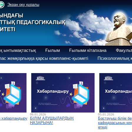
Экран оқу құралы
қ ынтымақтастық
Ғылым
Ғылыми кітапхана
Факуль
ас жемқорлыққа қарсы комплаенс-қызметі
Психологиялық қ
06.01.2026
05.01.2026
ы хабарландыру
БІЛІМ АЛУШЫЛАРДЫҢ
Бастауыш білім бе
НАЗАРЫНА!
кафедрасының кеңе
өтеді