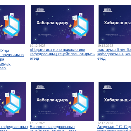
19.12.2025
19.12.2025
«Педагогика және психология»
Бастауыш білім бе
ПУ-да
кафедрасының кеңейтілген отырысы
кафедрасының кеңе
і лауазымына
өтеді
өтеді
ура
былдау
лері
12.12.2025
12.12.2025
у кафедрасының
Биология кафедрасының
Академик Т.С. Са