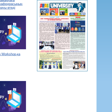
 замандағы
 кафедрасының
лауы өтеді
 Workshop-қа