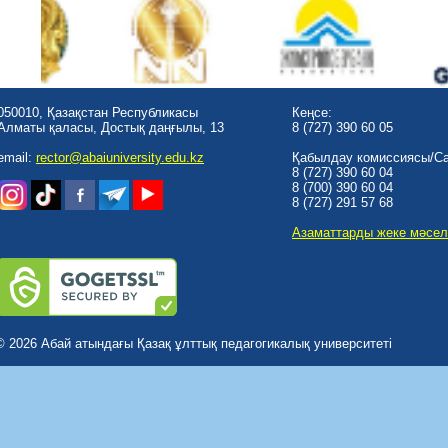
050010, Қазақстан Республикасы
Кеңсе:
Алматы қаласы, Достық даңғылы, 13
8 (727) 390 60 05
email:
rector@abaiuniversity.edu.kz
Қабылдау комиссиясы/Cal
8 (727) 390 60 04
8 (700) 390 60 04
8 (727) 291 57 68
Азаматтарды жеке мәсел
© 2026 Абай атындағы Қазақ ұлттық педагогикалық университеті