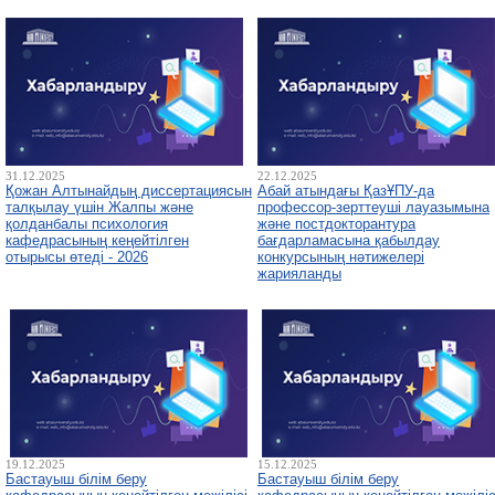
31.12.2025
22.12.2025
Қожан Алтынайдың диссертациясын
Абай атындағы ҚазҰПУ-да
талқылау үшін Жалпы және
профессор-зерттеуші лауазымына
қолданбалы психология
және постдокторантура
кафедрасының кеңейтілген
бағдарламасына қабылдау
отырысы өтеді - 2026
конкурсының нәтижелері
жарияланды
19.12.2025
15.12.2025
Бастауыш білім беру
Бастауыш білім беру