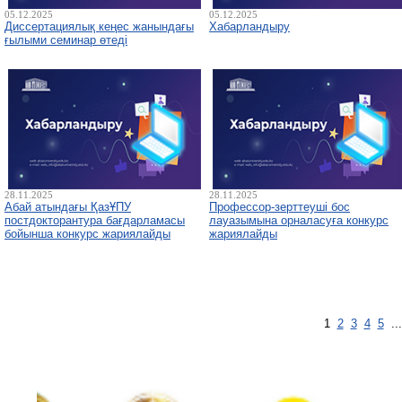
05.12.2025
05.12.2025
Диссертациялық кеңес жанындағы
Хабарландыру
ғылыми семинар өтеді
28.11.2025
28.11.2025
Абай атындағы ҚазҰПУ
Профессор-зерттеуші бос
постдокторантура бағдарламасы
лауазымына орналасуға конкурс
бойынша конкурс жариялайды
жариялайды
1
2
3
4
5
..