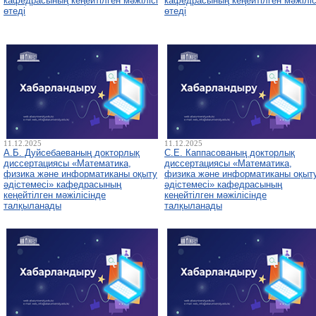
кафедрасының кеңейтілген мәжілісі
кафедрасының кеңейтілген мәжіліс
өтеді
өтеді
11.12.2025
11.12.2025
А.Б. Дуйсебаеваның докторлық
С.Е. Каппасованың докторлық
диссертациясы «Математика,
диссертациясы «Математика,
физика және информатиканы оқыту
физика және информатиканы оқыт
әдістемесі» кафедрасының
әдістемесі» кафедрасының
кеңейтілген мәжілісінде
кеңейтілген мәжілісінде
талқыланады
талқыланады