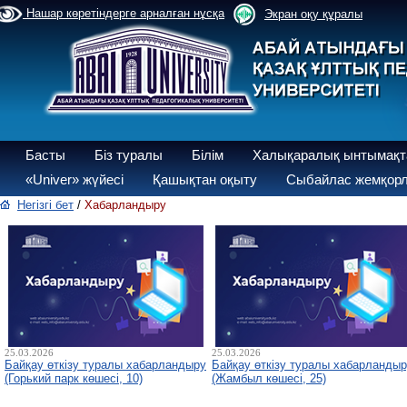
Нашар көретіндерге арналған нұсқа
Экран оқу құралы
Басты
Біз туралы
Білім
Халықаралық ынтымақт
«Univer» жүйесі
Қашықтан оқыту
Сыбайлас жемқорл
Негізгі бет
/
Хабарландыру
25.03.2026
25.03.2026
Байқау өткізу туралы хабарландыру
Байқау өткізу туралы хабарланды
(Горький парк көшесі, 10)
(Жамбыл көшесі, 25)