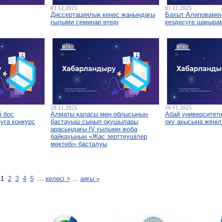
03.12.2025
01.12.2025
Диссертациялық кеңес жанындағы
Бахыт Алиповамен 
ғылыми семинар өтеді
кездесуге шақыра
28.11.2025
26.11.2025
і бос
Алматы қаласы мен облысының
Абай университетін
уға конкурс
бастауыш сынып оқушылары
оқу ақысына жеңіл
арасындағы IV ғылыми жоба
байқауының «Жас зерттеушілер
мектебі» басталуы
1
2
3
4
5
...
келесі >
...
аяғы »