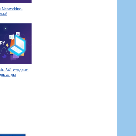
Networking-
мыз!
ің 341 студенті
дік алды