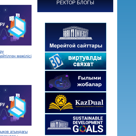
РЕКТОР БЛОГЫ
ру
йтілген мәжілісі
дықов атындағы