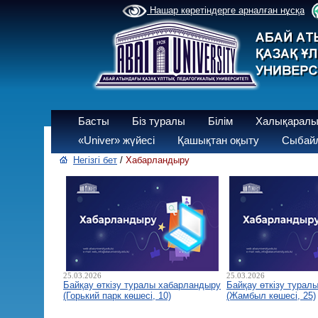
Нашар көретіндерге арналған нұсқа
Басты
Біз туралы
Білім
Халықаралы
«Univer» жүйесі
Қашықтан оқыту
Сыбайл
Негізгі бет
/
Хабарландыру
25.03.2026
25.03.2026
Байқау өткізу туралы хабарландыру
Байқау өткізу турал
(Горький парк көшесі, 10)
(Жамбыл көшесі, 25)