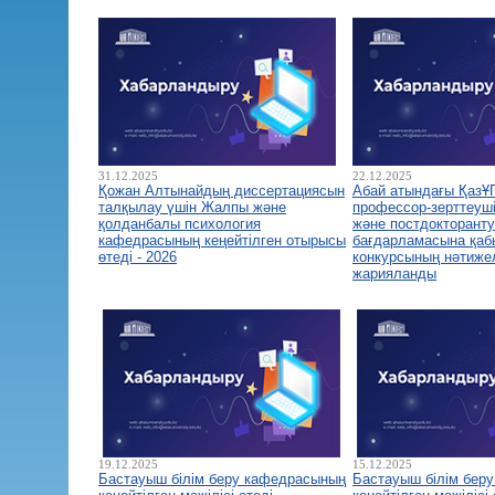
31.12.2025
22.12.2025
Қожан Алтынайдың диссертациясын
Абай атындағы ҚазҰ
талқылау үшін Жалпы және
профессор-зерттеуш
қолданбалы психология
және постдокторант
кафедрасының кеңейтілген отырысы
бағдарламасына қа
өтеді - 2026
конкурсының нәтиже
жарияланды
19.12.2025
15.12.2025
Бастауыш білім беру кафедрасының
Бастауыш білім бер