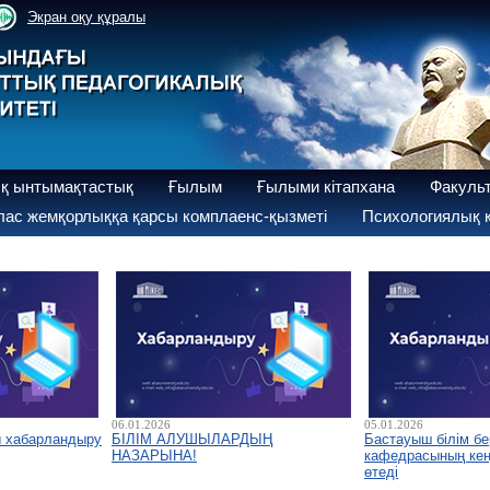
Экран оқу құралы
қ ынтымақтастық
Ғылым
Ғылыми кітапхана
Факуль
ас жемқорлыққа қарсы комплаенс-қызметі
Психологиялық қ
06.01.2026
05.01.2026
ы хабарландыру
БІЛІМ АЛУШЫЛАРДЫҢ
Бастауыш білім бе
НАЗАРЫНА!
кафедрасының кеңе
өтеді