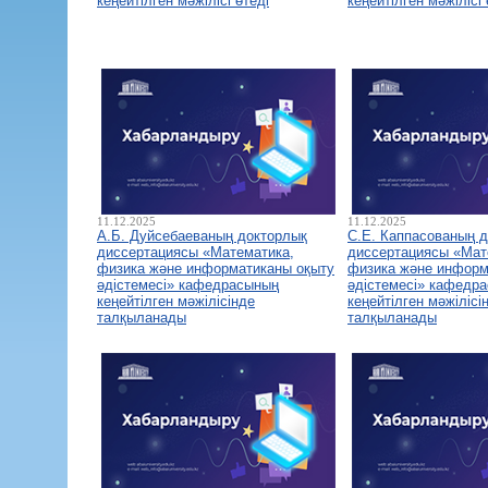
кеңейтілген мәжілісі өтеді
кеңейтілген мәжілісі 
11.12.2025
11.12.2025
А.Б. Дуйсебаеваның докторлық
С.Е. Каппасованың 
диссертациясы «Математика,
диссертациясы «Мат
физика және информатиканы оқыту
физика және информ
әдістемесі» кафедрасының
әдістемесі» кафедр
кеңейтілген мәжілісінде
кеңейтілген мәжілісі
талқыланады
талқыланады