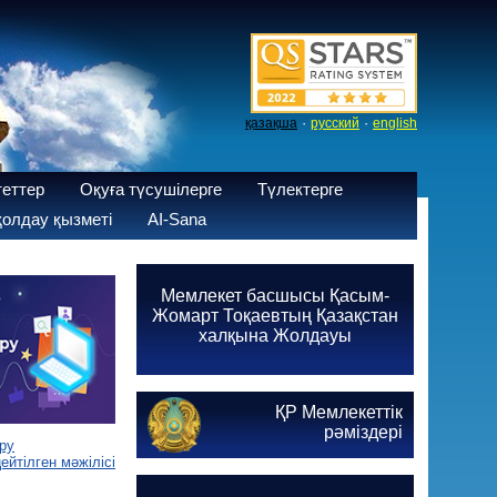
·
·
қазақша
русский
english
теттер
Оқуға түсушілерге
Түлектерге
олдау қызметі
AI-Sana
Мемлекет басшысы Қасым-
Жомарт Тоқаевтың Қазақстан
халқына Жолдауы
ҚР Мемлекеттік
рәміздері
ру
йтілген мәжілісі