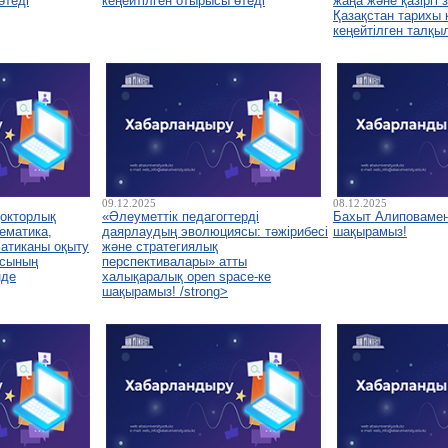
өтеді
кеңейтілген отырысы өтеді
жаңа және қазіргі
Қазақстан тарихы
кеңейтілген талқы
09.12.2025
08.12.2025
докторлық
«Әлеуметтік педагогтерді
Бахыт Алиповамен
ематика,
даярлаудың эволюциясы: тәжірибесі
шақырамыз!
атиканы оқыту
және стратегиялық
асының
перспективалары» атты
нде
халықаралық open space-ке
шақырамыз! /strong>