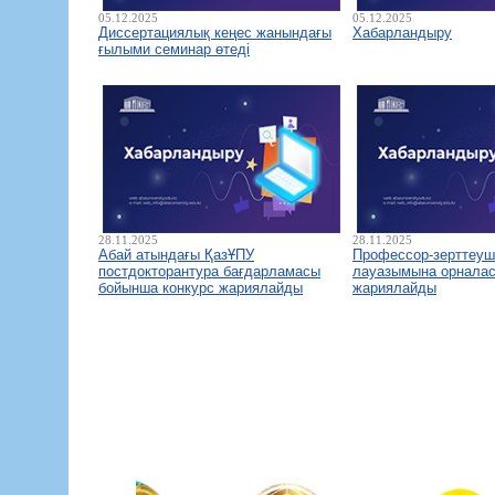
05.12.2025
05.12.2025
Диссертациялық кеңес жанындағы
Хабарландыру
ғылыми семинар өтеді
28.11.2025
28.11.2025
Абай атындағы ҚазҰПУ
Профессор-зерттеуш
постдокторантура бағдарламасы
лауазымына орналас
бойынша конкурс жариялайды
жариялайды