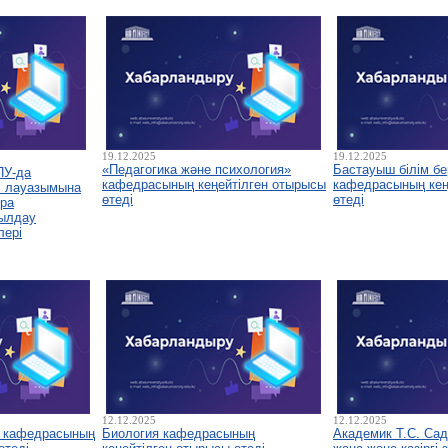
19.12.2025
19.12.2025
«Педагогика және психология»
Бастауыш білім бе
ПУ-да
кафедрасының кеңейтілген отырысы
кафедрасының кеңе
і лауазымына
өтеді
өтеді
ура
былдау
лері
12.12.2025
12.12.2025
у кафедрасының
Биология кафедрасының
Академик Т.С. Са