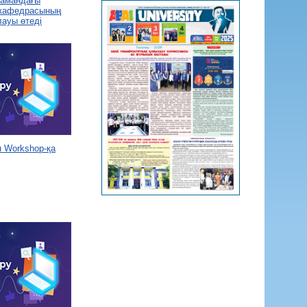
 замандағы
 кафедрасының
лауы өтеді
 Workshop-қа