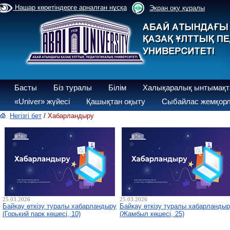
Нашар көретіндерге арналған нұсқа
Экран оқу құралы
Басты
Біз туралы
Білім
Халықаралық ынтымақт
«Univer» жүйесі
Қашықтан оқыту
Сыбайлас жемқорл
Негізгі бет
/
Хабарландыру
25.03.2026
25.03.2026
Байқау өткізу туралы хабарландыру
Байқау өткізу туралы хабарланды
(Горький парк көшесі, 10)
(Жамбыл көшесі, 25)