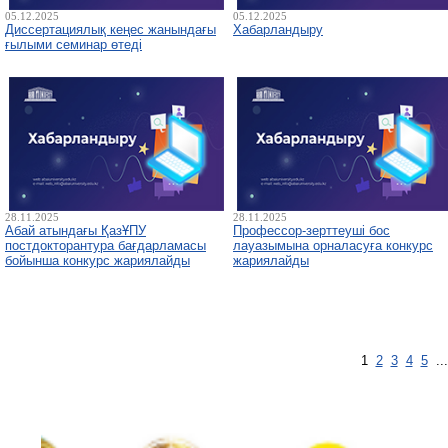
05.12.2025
05.12.2025
Диссертациялық кеңес жанындағы
Хабарландыру
ғылыми семинар өтеді
28.11.2025
28.11.2025
Абай атындағы ҚазҰПУ
Профессор-зерттеуші бос
постдокторантура бағдарламасы
лауазымына орналасуға конкурс
бойынша конкурс жариялайды
жариялайды
1
2
3
4
5
..