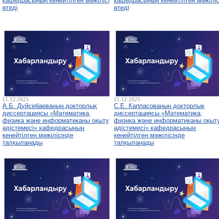
кафедрасының кеңейтілген мәжілісі
кафедрасының кеңейтілген мәжіліс
өтеді
өтеді
11.12.2025
11.12.2025
А.Б. Дуйсебаеваның докторлық
С.Е. Каппасованың докторлық
диссертациясы «Математика,
диссертациясы «Математика,
физика және информатиканы оқыту
физика және информатиканы оқыт
әдістемесі» кафедрасының
әдістемесі» кафедрасының
кеңейтілген мәжілісінде
кеңейтілген мәжілісінде
талқыланады
талқыланады