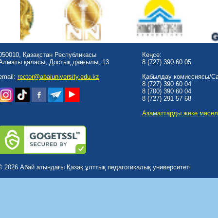
050010, Қазақстан Республикасы
Кеңсе:
Алматы қаласы, Достық даңғылы, 13
8 (727) 390 60 05
email:
rector@abaiuniversity.edu.kz
Қабылдау комиссиясы/Cal
8 (727) 390 60 04
8 (700) 390 60 04
8 (727) 291 57 68
Азаматтарды жеке мәсел
© 2026 Абай атындағы Қазақ ұлттық педагогикалық университеті