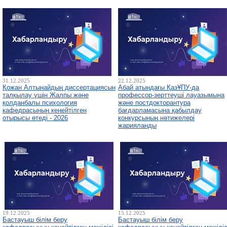
31.12.2025
22.12.2025
Қожан Алтынайдың диссертациясын
Абай атындағы ҚазҰПУ-да
талқылау үшін Жалпы және
профессор-зерттеуші лауазымына
қолданбалы психология
және постдокторантура
кафедрасының кеңейтілген
бағдарламасына қабылдау
отырысы өтеді - 2026
конкурсының нәтижелері
жарияланды
19.12.2025
15.12.2025
Бастауыш білім беру
Бастауыш білім беру