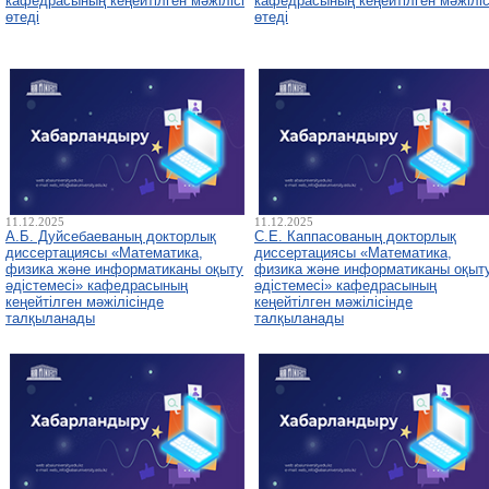
кафедрасының кеңейтілген мәжілісі
кафедрасының кеңейтілген мәжіліс
өтеді
өтеді
11.12.2025
11.12.2025
А.Б. Дуйсебаеваның докторлық
С.Е. Каппасованың докторлық
диссертациясы «Математика,
диссертациясы «Математика,
физика және информатиканы оқыту
физика және информатиканы оқыт
әдістемесі» кафедрасының
әдістемесі» кафедрасының
кеңейтілген мәжілісінде
кеңейтілген мәжілісінде
талқыланады
талқыланады