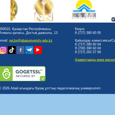
050010, Қазақстан Республикасы
Кеңсе:
Алматы қаласы, Достық даңғылы, 13
8 (727) 390 60 05
email:
rector@abaiuniversity.edu.kz
Қабылдау комиссиясы/Cal
8 (727) 390 60 04
8 (700) 390 60 04
8 (727) 291 57 68
Азаматтарды жеке мәсел
© 2026 Абай атындағы Қазақ ұлттық педагогикалық университеті