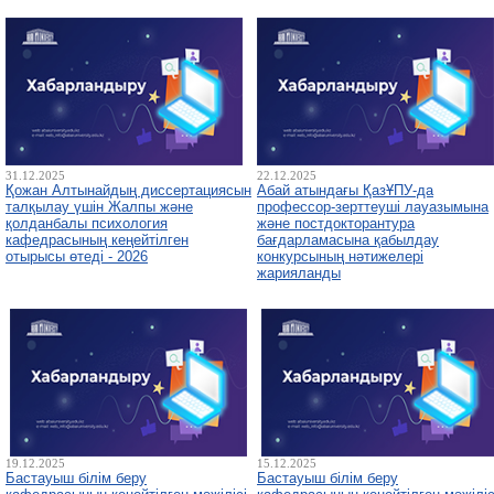
31.12.2025
22.12.2025
Қожан Алтынайдың диссертациясын
Абай атындағы ҚазҰПУ-да
талқылау үшін Жалпы және
профессор-зерттеуші лауазымына
қолданбалы психология
және постдокторантура
кафедрасының кеңейтілген
бағдарламасына қабылдау
отырысы өтеді - 2026
конкурсының нәтижелері
жарияланды
19.12.2025
15.12.2025
Бастауыш білім беру
Бастауыш білім беру