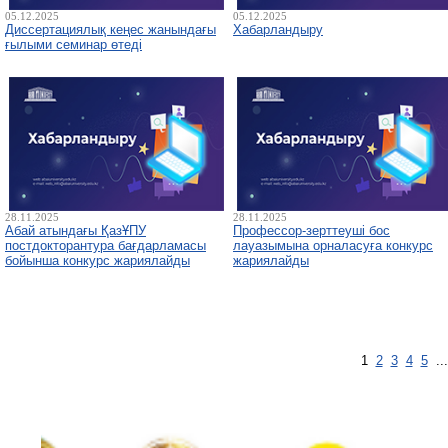
05.12.2025
05.12.2025
Диссертациялық кеңес жанындағы
Хабарландыру
ғылыми семинар өтеді
28.11.2025
28.11.2025
Абай атындағы ҚазҰПУ
Профессор-зерттеуші бос
постдокторантура бағдарламасы
лауазымына орналасуға конкурс
бойынша конкурс жариялайды
жариялайды
1
2
3
4
5
..