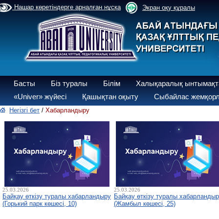
Нашар көретіндерге арналған нұсқа
Экран оқу құралы
Басты
Біз туралы
Білім
Халықаралық ынтымақт
«Univer» жүйесі
Қашықтан оқыту
Сыбайлас жемқорл
Негізгі бет
/
Хабарландыру
25.03.2026
25.03.2026
Байқау өткізу туралы хабарландыру
Байқау өткізу туралы хабарланды
(Горький парк көшесі, 10)
(Жамбыл көшесі, 25)