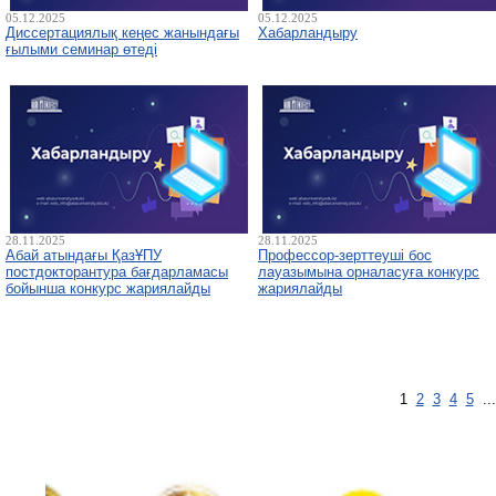
05.12.2025
05.12.2025
Диссертациялық кеңес жанындағы
Хабарландыру
ғылыми семинар өтеді
28.11.2025
28.11.2025
Абай атындағы ҚазҰПУ
Профессор-зерттеуші бос
постдокторантура бағдарламасы
лауазымына орналасуға конкурс
бойынша конкурс жариялайды
жариялайды
1
2
3
4
5
..