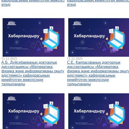
кафедрасының кеңейтілген мәжілісі
кафедрасының кеңейтілген мәжіліс
өтеді
өтеді
11.12.2025
11.12.2025
А.Б. Дуйсебаеваның докторлық
С.Е. Каппасованың докторлық
диссертациясы «Математика,
диссертациясы «Математика,
физика және информатиканы оқыту
физика және информатиканы оқыт
әдістемесі» кафедрасының
әдістемесі» кафедрасының
кеңейтілген мәжілісінде
кеңейтілген мәжілісінде
талқыланады
талқыланады