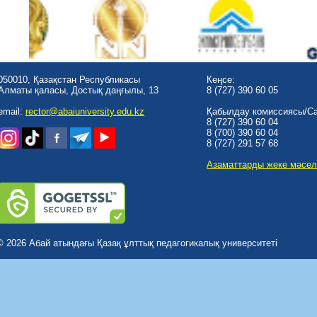
050010, Қазақстан Республикасы
Кеңсе:
Алматы қаласы, Достық даңғылы, 13
8 (727) 390 60 05
email:
rector@abaiuniversity.edu.kz
Қабылдау комиссиясы/Cal
8 (727) 390 60 04
8 (700) 390 60 04
8 (727) 291 57 68
Азаматтарды жеке мәсел
© 2026 Абай атындағы Қазақ ұлттық педагогикалық университеті