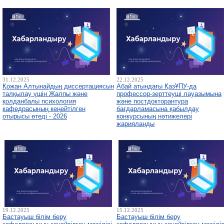
31.12.2025
22.12.2025
Қожан Алтынайдың диссертациясын
Абай атындағы ҚазҰПУ-да
талқылау үшін Жалпы және
профессор-зерттеуші лауазымына
қолданбалы психология
және постдокторантура
кафедрасының кеңейтілген
бағдарламасына қабылдау
отырысы өтеді - 2026
конкурсының нәтижелері
жарияланды
19.12.2025
15.12.2025
Бастауыш білім беру
Бастауыш білім беру