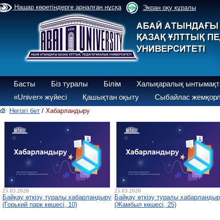
Нашар көретіндерге арналған нұсқа
Экран оқу құралы
Басты
Біз туралы
Білім
Халықаралық ынтымақт
«Univer» жүйесі
Қашықтан оқыту
Сыбайлас жемқорл
Негізгі бет
/
Хабарландыру
25.03.2026
25.03.2026
Байқау өткізу туралы хабарландыру
Байқау өткізу туралы хабарланды
(Горький парк көшесі, 10)
(Жамбыл көшесі, 25)