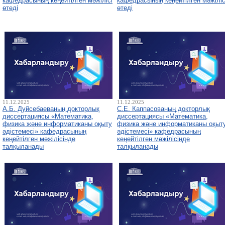
кафедрасының кеңейтілген мәжілісі
кафедрасының кеңейтілген мәжіліс
өтеді
өтеді
11.12.2025
11.12.2025
А.Б. Дуйсебаеваның докторлық
С.Е. Каппасованың докторлық
диссертациясы «Математика,
диссертациясы «Математика,
физика және информатиканы оқыту
физика және информатиканы оқыт
әдістемесі» кафедрасының
әдістемесі» кафедрасының
кеңейтілген мәжілісінде
кеңейтілген мәжілісінде
талқыланады
талқыланады