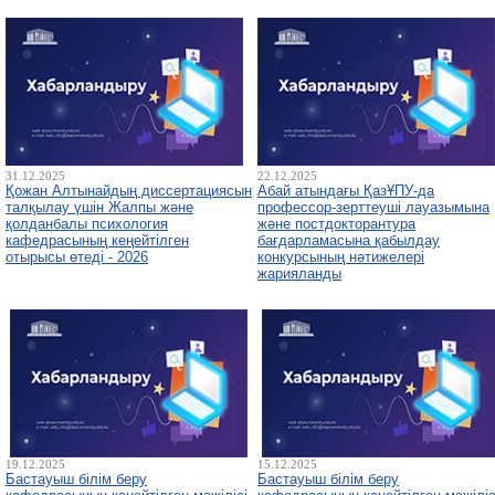
31.12.2025
22.12.2025
Қожан Алтынайдың диссертациясын
Абай атындағы ҚазҰПУ-да
талқылау үшін Жалпы және
профессор-зерттеуші лауазымына
қолданбалы психология
және постдокторантура
кафедрасының кеңейтілген
бағдарламасына қабылдау
отырысы өтеді - 2026
конкурсының нәтижелері
жарияланды
19.12.2025
15.12.2025
Бастауыш білім беру
Бастауыш білім беру