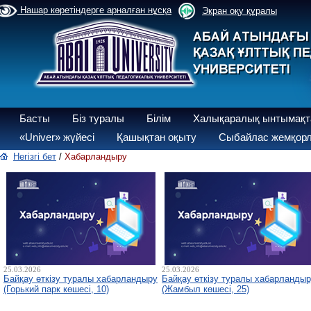
Нашар көретіндерге арналған нұсқа
Экран оқу құралы
Басты
Біз туралы
Білім
Халықаралық ынтымақт
«Univer» жүйесі
Қашықтан оқыту
Сыбайлас жемқорл
Негізгі бет
/
Хабарландыру
25.03.2026
25.03.2026
Байқау өткізу туралы хабарландыру
Байқау өткізу туралы хабарланды
(Горький парк көшесі, 10)
(Жамбыл көшесі, 25)