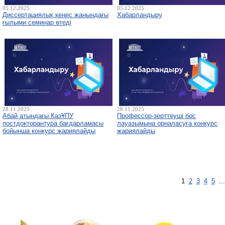
05.12.2025
05.12.2025
Диссертациялық кеңес жанындағы
Хабарландыру
ғылыми семинар өтеді
28.11.2025
28.11.2025
Абай атындағы ҚазҰПУ
Профессор-зерттеуші бос
постдокторантура бағдарламасы
лауазымына орналасуға конкурс
бойынша конкурс жариялайды
жариялайды
1
2
3
4
5
..