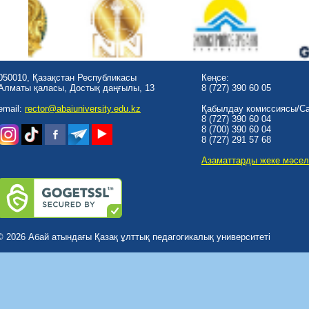
050010, Қазақстан Республикасы
Кеңсе:
Алматы қаласы, Достық даңғылы, 13
8 (727) 390 60 05
email:
rector@abaiuniversity.edu.kz
Қабылдау комиссиясы/Cal
8 (727) 390 60 04
8 (700) 390 60 04
8 (727) 291 57 68
Азаматтарды жеке мәсел
© 2026 Абай атындағы Қазақ ұлттық педагогикалық университеті