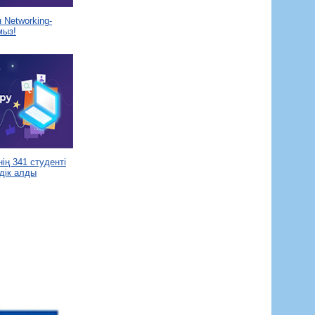
Networking-
мыз!
ің 341 студенті
дік алды