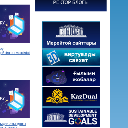
РЕКТОР БЛОГЫ
ру
йтілген мәжілісі
дықов атындағы