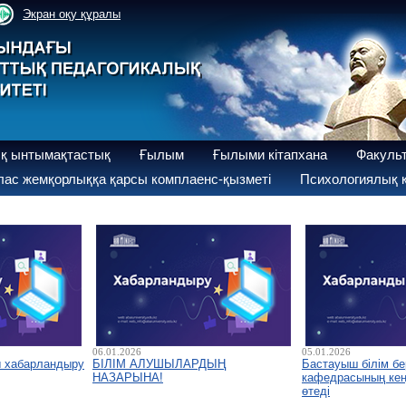
Экран оқу құралы
қ ынтымақтастық
Ғылым
Ғылыми кітапхана
Факуль
ас жемқорлыққа қарсы комплаенс-қызметі
Психологиялық қ
06.01.2026
05.01.2026
ы хабарландыру
БІЛІМ АЛУШЫЛАРДЫҢ
Бастауыш білім бе
НАЗАРЫНА!
кафедрасының кеңе
өтеді