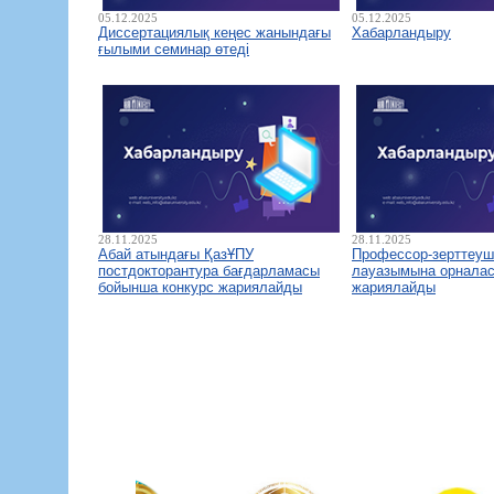
05.12.2025
05.12.2025
Диссертациялық кеңес жанындағы
Хабарландыру
ғылыми семинар өтеді
28.11.2025
28.11.2025
Абай атындағы ҚазҰПУ
Профессор-зерттеуш
постдокторантура бағдарламасы
лауазымына орналас
бойынша конкурс жариялайды
жариялайды