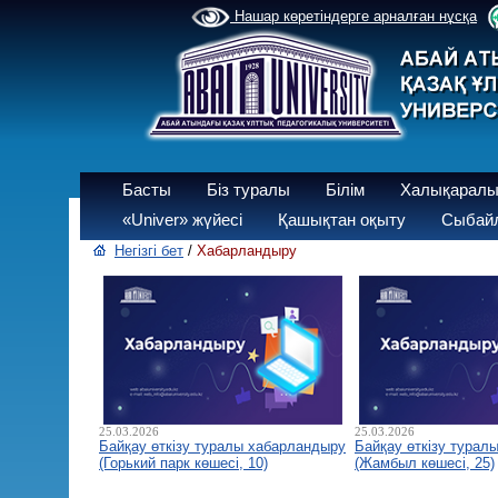
Нашар көретіндерге арналған нұсқа
Басты
Біз туралы
Білім
Халықаралы
«Univer» жүйесі
Қашықтан оқыту
Сыбайл
Негізгі бет
/
Хабарландыру
25.03.2026
25.03.2026
Байқау өткізу туралы хабарландыру
Байқау өткізу турал
(Горький парк көшесі, 10)
(Жамбыл көшесі, 25)