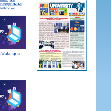
 замандағы
 кафедрасының
лауы өтеді
 Workshop-қа