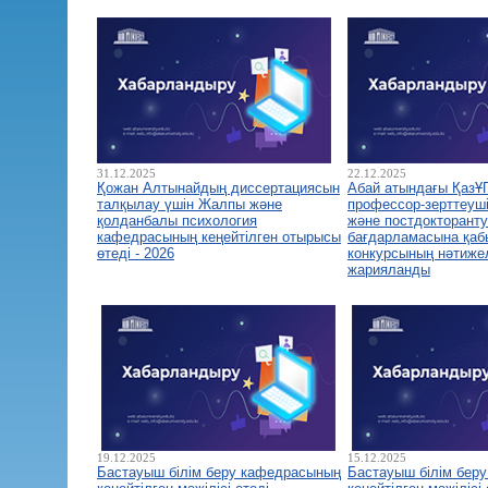
31.12.2025
22.12.2025
Қожан Алтынайдың диссертациясын
Абай атындағы ҚазҰ
талқылау үшін Жалпы және
профессор-зерттеуш
қолданбалы психология
және постдокторант
кафедрасының кеңейтілген отырысы
бағдарламасына қа
өтеді - 2026
конкурсының нәтиже
жарияланды
19.12.2025
15.12.2025
Бастауыш білім беру кафедрасының
Бастауыш білім бер