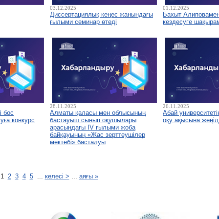
03.12.2025
01.12.2025
Диссертациялық кеңес жанындағы
Бахыт Алиповамен 
ғылыми семинар өтеді
кездесуге шақыра
28.11.2025
26.11.2025
і бос
Алматы қаласы мен облысының
Абай университетін
уға конкурс
бастауыш сынып оқушылары
оқу ақысына жеңіл
арасындағы IV ғылыми жоба
байқауының «Жас зерттеушілер
мектебі» басталуы
1
2
3
4
5
...
келесі >
...
аяғы »