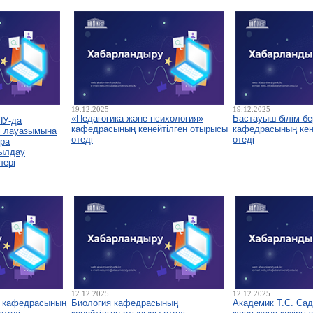
19.12.2025
19.12.2025
«Педагогика және психология»
Бастауыш білім бе
ПУ-да
кафедрасының кеңейтілген отырысы
кафедрасының кеңе
і лауазымына
өтеді
өтеді
ура
былдау
лері
12.12.2025
12.12.2025
у кафедрасының
Биология кафедрасының
Академик Т.С. Са