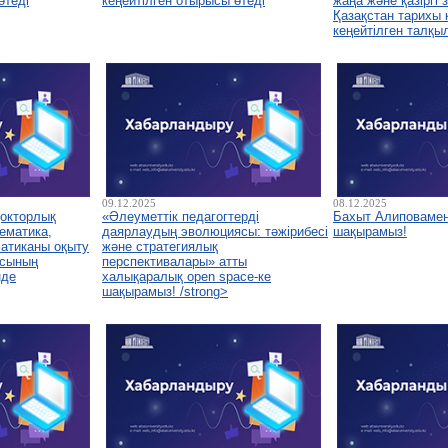
өтеді
кеңейтілген отырысы өтеді
жаңа және қазіргі
Қазақстан тарихы
кеңейтілген талқы
09.12.2025
08.12.2025
докторлық
«Әлеуметтік педагогтерді
Бахыт Алиповамен
ематика,
даярлаудың эволюциясы: тәжірибесі
шақырамыз!
атиканы оқыту
және стратегиялық
асының
перспективалары» атты
нде
халықаралық open space-ке
шақырамыз! /strong>