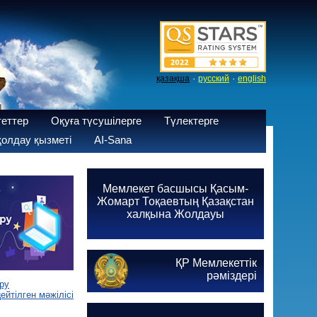
·
·
қазақша
русский
english
теттер
Оқуға түсушілерге
Түлектерге
олдау қызметі
AI-Sana
Мемлекет басшысы Қасым-
Жомарт Тоқаевтың Қазақстан
халқына Жолдауы
ҚР Мемлекеттік
рәміздері
ру
йтілген мәжілісі