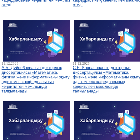
кафедрасының кеңейтілген мәжілісі
кафедрасының кеңейтілген мәжіліс
өтеді
өтеді
11.12.2025
11.12.2025
А.Б. Дуйсебаеваның докторлық
С.Е. Каппасованың докторлық
диссертациясы «Математика,
диссертациясы «Математика,
физика және информатиканы оқыту
физика және информатиканы оқыт
әдістемесі» кафедрасының
әдістемесі» кафедрасының
кеңейтілген мәжілісінде
кеңейтілген мәжілісінде
талқыланады
талқыланады