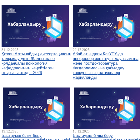
31.12.2025
22.12.2025
Қожан Алтынайдың диссертациясын
Абай атындағы ҚазҰПУ-да
талқылау үшін Жалпы және
профессор-зерттеуші лауазымына
қолданбалы психология
және постдокторантура
кафедрасының кеңейтілген
бағдарламасына қабылдау
отырысы өтеді - 2026
конкурсының нәтижелері
жарияланды
19.12.2025
15.12.2025
Бастауыш білім беру
Бастауыш білім беру