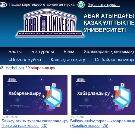
Нашар көретіндерге арналған нұсқа
Экран оқу құралы
Басты
Біз туралы
Білім
Халықаралық ынтымақт
«Univer» жүйесі
Қашықтан оқыту
Сыбайлас жемқорл
Негізгі бет
/
Хабарландыру
25.03.2026
25.03.2026
Байқау өткізу туралы хабарландыру
Байқау өткізу туралы хабарланды
(Горький парк көшесі, 10)
(Жамбыл көшесі, 25)