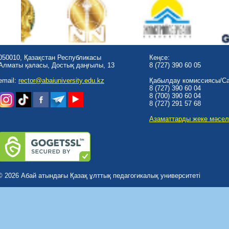
050010, Қазақстан Республикасы
Кеңсе:
Алматы қаласы, Достық даңғылы, 13
8 (727) 390 60 05
email:
rector@abaiuniversity.edu.kz
Қабылдау комиссиясы/Cal
8 (727) 390 60 04
8 (700) 390 60 04
8 (727) 291 57 68
Азаматтарды жеке мәсел
© 2026 Абай атындағы Қазақ ұлттық педагогикалық университеті