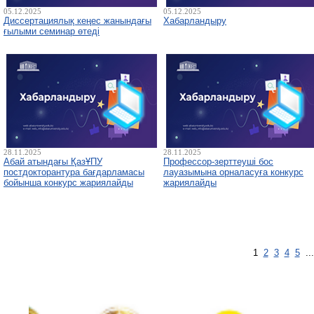
05.12.2025
05.12.2025
Диссертациялық кеңес жанындағы
Хабарландыру
ғылыми семинар өтеді
28.11.2025
28.11.2025
Абай атындағы ҚазҰПУ
Профессор-зерттеуші бос
постдокторантура бағдарламасы
лауазымына орналасуға конкурс
бойынша конкурс жариялайды
жариялайды
1
2
3
4
5
..