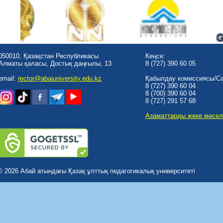
050010, Қазақстан Республикасы
Кеңсе:
Алматы қаласы, Достық даңғылы, 13
8 (727) 390 60 05
email:
rector@abaiuniversity.edu.kz
Қабылдау комиссиясы/Cal
8 (727) 390 60 04
8 (700) 390 60 04
8 (727) 291 57 68
Азаматтарды жеке мәсел
© 2026 Абай атындағы Қазақ ұлттық педагогикалық университеті