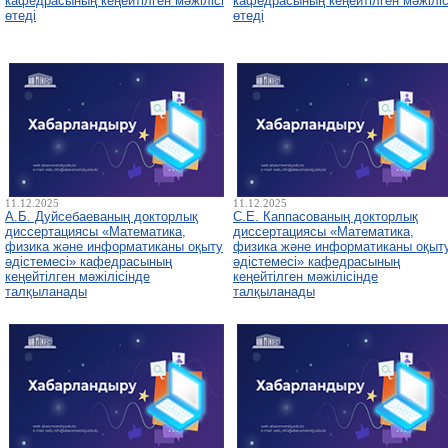
кафедрасының кеңейтілген мәжілісі
кафедрасының кеңейтілген мәжіліс
өтеді
өтеді
11.12.2025
11.12.2025
А.Б. Дуйсебаеваның докторлық
С.Е. Каппасованың докторлық
диссертациясы «Математика,
диссертациясы «Математика,
физика және информатиканы оқыту
физика және информатиканы оқыт
әдістемесі» кафедрасының
әдістемесі» кафедрасының
кеңейтілген мәжілісінде
кеңейтілген мәжілісінде
талқыланады
талқыланады