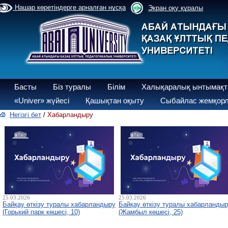
Нашар көретіндерге арналған нұсқа
Экран оқу құралы
Басты
Біз туралы
Білім
Халықаралық ынтымақт
«Univer» жүйесі
Қашықтан оқыту
Сыбайлас жемқорл
Негізгі бет
/
Хабарландыру
25.03.2026
25.03.2026
Байқау өткізу туралы хабарландыру
Байқау өткізу туралы хабарланды
(Горький парк көшесі, 10)
(Жамбыл көшесі, 25)