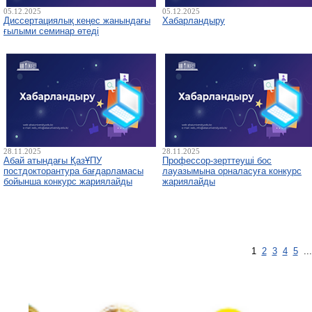
05.12.2025
05.12.2025
Диссертациялық кеңес жанындағы
Хабарландыру
ғылыми семинар өтеді
28.11.2025
28.11.2025
Абай атындағы ҚазҰПУ
Профессор-зерттеуші бос
постдокторантура бағдарламасы
лауазымына орналасуға конкурс
бойынша конкурс жариялайды
жариялайды
1
2
3
4
5
..