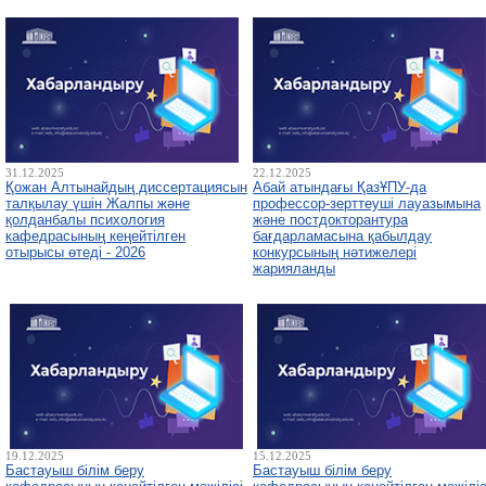
31.12.2025
22.12.2025
Қожан Алтынайдың диссертациясын
Абай атындағы ҚазҰПУ-да
талқылау үшін Жалпы және
профессор-зерттеуші лауазымына
қолданбалы психология
және постдокторантура
кафедрасының кеңейтілген
бағдарламасына қабылдау
отырысы өтеді - 2026
конкурсының нәтижелері
жарияланды
19.12.2025
15.12.2025
Бастауыш білім беру
Бастауыш білім беру