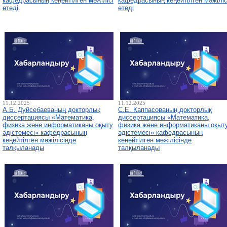
кафедрасының кеңейтілген мәжілісі
кафедрасының кеңейтілген мәжіліс
өтеді
өтеді
11.12.2025
11.12.2025
А.Б. Дуйсебаеваның докторлық
С.Е. Каппасованың докторлық
диссертациясы «Математика,
диссертациясы «Математика,
физика және информатиканы оқыту
физика және информатиканы оқыт
әдістемесі» кафедрасының
әдістемесі» кафедрасының
кеңейтілген мәжілісінде
кеңейтілген мәжілісінде
талқыланады
талқыланады