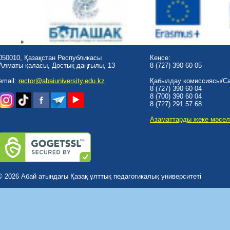
050010, Қазақстан Республикасы
Кеңсе:
Алматы қаласы, Достық даңғылы, 13
8 (727) 390 60 05
email:
rector@abaiuniversity.edu.kz
Қабылдау комиссиясы/Cal
8 (727) 390 60 04
8 (700) 390 60 04
8 (727) 291 57 68
Азаматтарды жеке мәсел
© 2026 Абай атындағы Қазақ ұлттық педагогикалық университеті