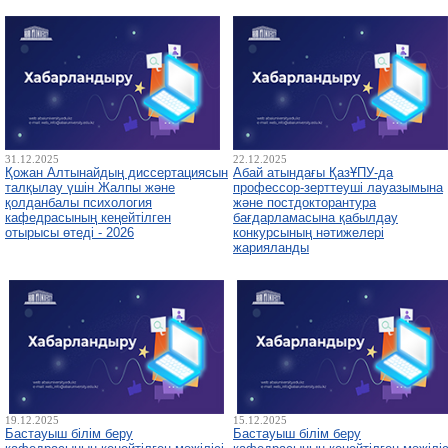
31.12.2025
22.12.2025
Қожан Алтынайдың диссертациясын
Абай атындағы ҚазҰПУ-да
талқылау үшін Жалпы және
профессор-зерттеуші лауазымына
қолданбалы психология
және постдокторантура
кафедрасының кеңейтілген
бағдарламасына қабылдау
отырысы өтеді - 2026
конкурсының нәтижелері
жарияланды
19.12.2025
15.12.2025
Бастауыш білім беру
Бастауыш білім беру