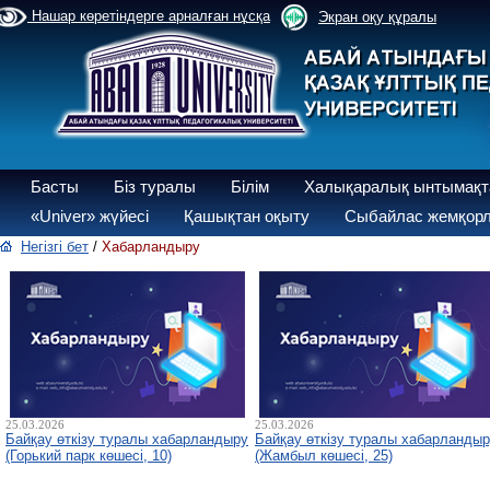
Нашар көретіндерге арналған нұсқа
Экран оқу құралы
Басты
Біз туралы
Білім
Халықаралық ынтымақт
«Univer» жүйесі
Қашықтан оқыту
Сыбайлас жемқорл
Негізгі бет
/
Хабарландыру
25.03.2026
25.03.2026
Байқау өткізу туралы хабарландыру
Байқау өткізу туралы хабарланды
(Горький парк көшесі, 10)
(Жамбыл көшесі, 25)