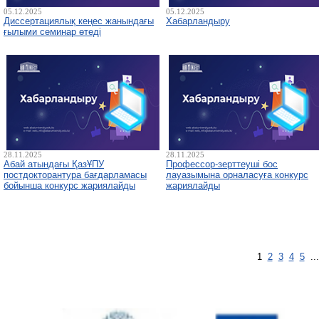
05.12.2025
05.12.2025
Диссертациялық кеңес жанындағы
Хабарландыру
ғылыми семинар өтеді
28.11.2025
28.11.2025
Абай атындағы ҚазҰПУ
Профессор-зерттеуші бос
постдокторантура бағдарламасы
лауазымына орналасуға конкурс
бойынша конкурс жариялайды
жариялайды
1
2
3
4
5
..