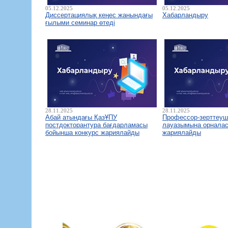
05.12.2025
05.12.2025
Диссертациялық кеңес жанындағы
Хабарландыру
ғылыми семинар өтеді
28.11.2025
28.11.2025
Абай атындағы ҚазҰПУ
Профессор-зерттеуш
постдокторантура бағдарламасы
лауазымына орналас
бойынша конкурс жариялайды
жариялайды