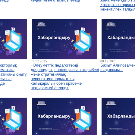
өтеді
кеңейтілген отырысы өтеді
жаңа және қазіргі
Қазақстан тарихы
кеңейтілген талқы
09.12.2025
08.12.2025
докторлық
«Әлеуметтік педагогтерді
Бахыт Алиповамен
ематика,
даярлаудың эволюциясы: тәжірибесі
шақырамыз!
атиканы оқыту
және стратегиялық
асының
перспективалары» атты
нде
халықаралық open space-ке
шақырамыз! /strong>