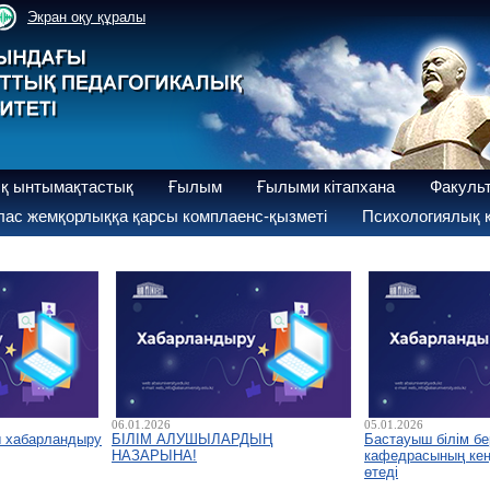
Экран оқу құралы
қ ынтымақтастық
Ғылым
Ғылыми кітапхана
Факуль
ас жемқорлыққа қарсы комплаенс-қызметі
Психологиялық қ
06.01.2026
05.01.2026
ы хабарландыру
БІЛІМ АЛУШЫЛАРДЫҢ
Бастауыш білім бе
НАЗАРЫНА!
кафедрасының кеңе
өтеді