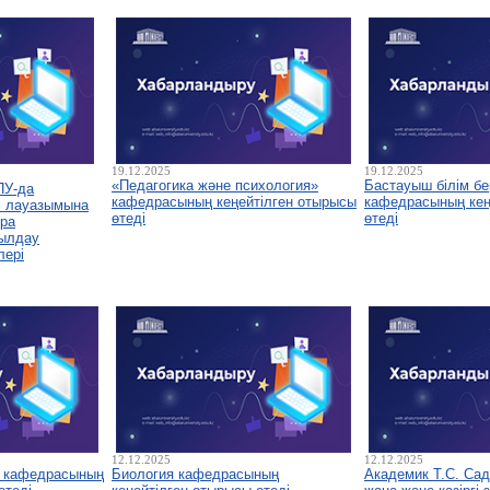
19.12.2025
19.12.2025
«Педагогика және психология»
Бастауыш білім бе
ПУ-да
кафедрасының кеңейтілген отырысы
кафедрасының кеңе
і лауазымына
өтеді
өтеді
ура
былдау
лері
12.12.2025
12.12.2025
у кафедрасының
Биология кафедрасының
Академик Т.С. Са