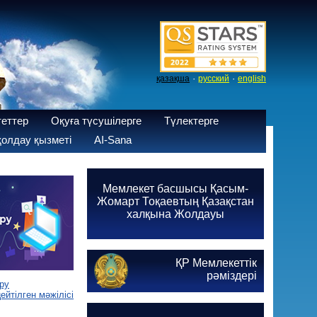
·
·
қазақша
русский
english
теттер
Оқуға түсушілерге
Түлектерге
олдау қызметі
AI-Sana
Мемлекет басшысы Қасым-
Жомарт Тоқаевтың Қазақстан
халқына Жолдауы
ҚР Мемлекеттік
рәміздері
ру
йтілген мәжілісі