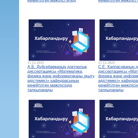
кеңейтілген мәжілісі өтеді
кеңейтілген мәжілісі 
11.12.2025
11.12.2025
А.Б. Дуйсебаеваның докторлық
С.Е. Каппасованың 
диссертациясы «Математика,
диссертациясы «Мат
физика және информатиканы оқыту
физика және информ
әдістемесі» кафедрасының
әдістемесі» кафедр
кеңейтілген мәжілісінде
кеңейтілген мәжілісі
талқыланады
талқыланады