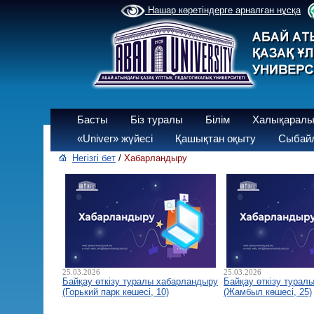
Нашар көретіндерге арналған нұсқа
Басты
Біз туралы
Білім
Халықаралы
«Univer» жүйесі
Қашықтан оқыту
Сыбайл
Негізгі бет
/
Хабарландыру
25.03.2026
25.03.2026
Байқау өткізу туралы хабарландыру
Байқау өткізу турал
(Горький парк көшесі, 10)
(Жамбыл көшесі, 25)