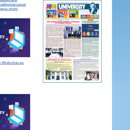
 замандағы
 кафедрасының
лауы өтеді
 Workshop-қа