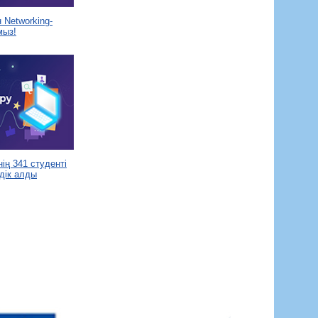
Networking-
мыз!
ің 341 студенті
дік алды