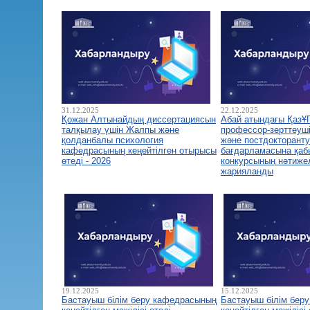
31.12.2025
22.12.2025
Қожан Алтынайдың диссертациясын
Абай атындағы ҚазҰ
талқылау үшін Жалпы және
профессор-зерттеуш
қолданбалы психология
және постдокторант
кафедрасының кеңейтілген отырысы
бағдарламасына қа
өтеді - 2026
конкурсының нәтиже
жарияланды
19.12.2025
15.12.2025
Бастауыш білім беру кафедрасының
Бастауыш білім бер