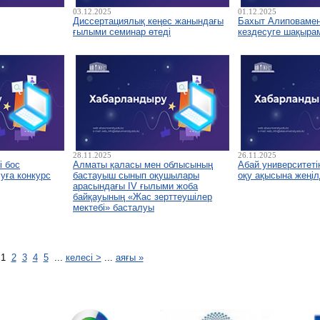
03.12.2025
01.12.2025
Диссертациялық кеңес жанындағы
Бахыт Алиповамен 
ғылыми семинар өтеді
кездесуге шақыра
28.11.2025
26.11.2025
і бос
Алматы қаласы мен облысының
Абай университетін
уға конкурс
бастауыш сынып оқушылары
оқу ақысына жеңіл
арасындағы IV ғылыми жоба
байқауының «Жас зерттеушілер
мектебі» басталуы
1
2
3
4
5
...
келесі >
...
аяғы »