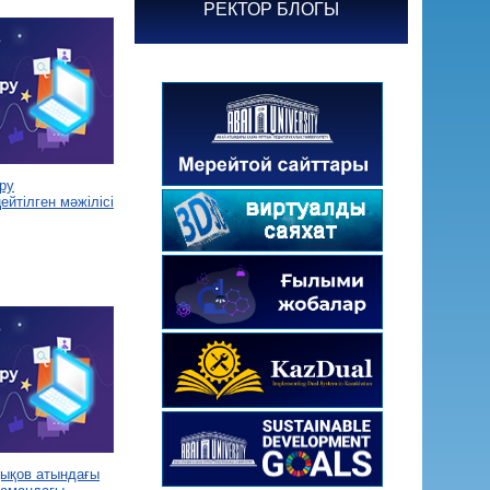
РЕКТОР БЛОГЫ
ру
йтілген мәжілісі
дықов атындағы