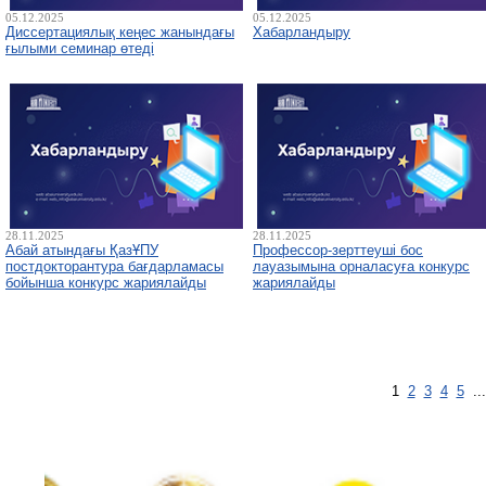
05.12.2025
05.12.2025
Диссертациялық кеңес жанындағы
Хабарландыру
ғылыми семинар өтеді
28.11.2025
28.11.2025
Абай атындағы ҚазҰПУ
Профессор-зерттеуші бос
постдокторантура бағдарламасы
лауазымына орналасуға конкурс
бойынша конкурс жариялайды
жариялайды
1
2
3
4
5
..