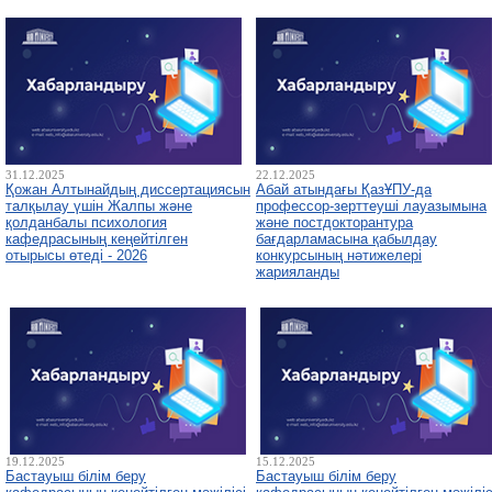
31.12.2025
22.12.2025
Қожан Алтынайдың диссертациясын
Абай атындағы ҚазҰПУ-да
талқылау үшін Жалпы және
профессор-зерттеуші лауазымына
қолданбалы психология
және постдокторантура
кафедрасының кеңейтілген
бағдарламасына қабылдау
отырысы өтеді - 2026
конкурсының нәтижелері
жарияланды
19.12.2025
15.12.2025
Бастауыш білім беру
Бастауыш білім беру