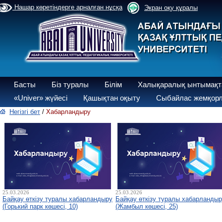
Нашар көретіндерге арналған нұсқа
Экран оқу құралы
Басты
Біз туралы
Білім
Халықаралық ынтымақт
«Univer» жүйесі
Қашықтан оқыту
Сыбайлас жемқорл
Негізгі бет
/
Хабарландыру
25.03.2026
25.03.2026
Байқау өткізу туралы хабарландыру
Байқау өткізу туралы хабарланды
(Горький парк көшесі, 10)
(Жамбыл көшесі, 25)