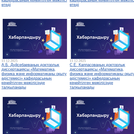
кафедрасының кеңейтілген мәжілісі
кафедрасының кеңейтілген мәжіліс
өтеді
өтеді
11.12.2025
11.12.2025
А.Б. Дуйсебаеваның докторлық
С.Е. Каппасованың докторлық
диссертациясы «Математика,
диссертациясы «Математика,
физика және информатиканы оқыту
физика және информатиканы оқыт
әдістемесі» кафедрасының
әдістемесі» кафедрасының
кеңейтілген мәжілісінде
кеңейтілген мәжілісінде
талқыланады
талқыланады