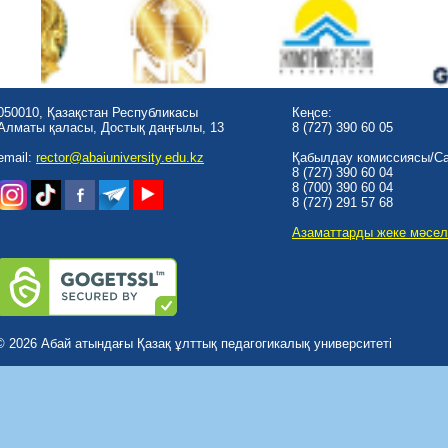
050010, Қазақстан Республикасы
Кеңсе:
Алматы қаласы, Достық даңғылы, 13
8 (727) 390 60 05
email:
rector@abaiuniversity.edu.kz
Қабылдау комиссиясы/Cal
8 (727) 390 60 04
8 (700) 390 60 04
8 (727) 291 57 68
Азаматтарды жеке мәсел
© 2026 Абай атындағы Қазақ ұлттық педагогикалық университеті