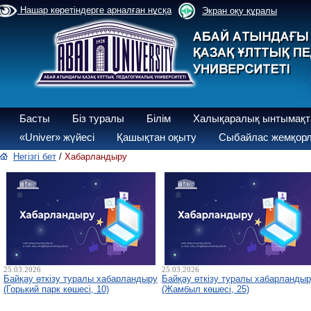
Нашар көретіндерге арналған нұсқа
Экран оқу құралы
Басты
Біз туралы
Білім
Халықаралық ынтымақт
«Univer» жүйесі
Қашықтан оқыту
Сыбайлас жемқорл
Негізгі бет
/
Хабарландыру
25.03.2026
25.03.2026
Байқау өткізу туралы хабарландыру
Байқау өткізу туралы хабарланды
(Горький парк көшесі, 10)
(Жамбыл көшесі, 25)