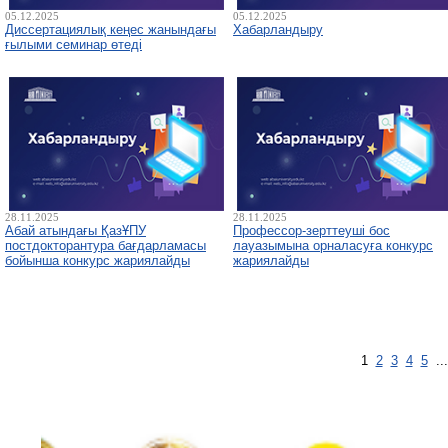
05.12.2025
05.12.2025
Диссертациялық кеңес жанындағы
Хабарландыру
ғылыми семинар өтеді
28.11.2025
28.11.2025
Абай атындағы ҚазҰПУ
Профессор-зерттеуші бос
постдокторантура бағдарламасы
лауазымына орналасуға конкурс
бойынша конкурс жариялайды
жариялайды
1
2
3
4
5
..