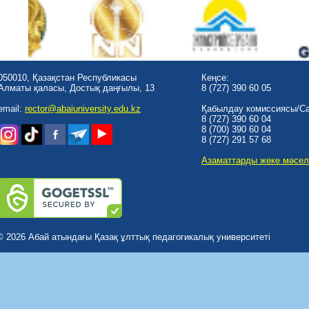
050010, Қазақстан Республикасы
Кеңсе:
Алматы қаласы, Достық даңғылы, 13
8 (727) 390 60 05
email:
rector@abaiuniversity.edu.kz
Қабылдау комиссиясы/Cal
8 (727) 390 60 04
8 (700) 390 60 04
8 (727) 291 57 68
Азаматтарды жеке мәсел
© 2026 Абай атындағы Қазақ ұлттық педагогикалық университеті