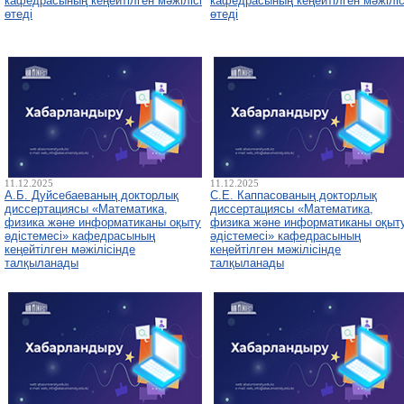
кафедрасының кеңейтілген мәжілісі
кафедрасының кеңейтілген мәжіліс
өтеді
өтеді
11.12.2025
11.12.2025
А.Б. Дуйсебаеваның докторлық
С.Е. Каппасованың докторлық
диссертациясы «Математика,
диссертациясы «Математика,
физика және информатиканы оқыту
физика және информатиканы оқыт
әдістемесі» кафедрасының
әдістемесі» кафедрасының
кеңейтілген мәжілісінде
кеңейтілген мәжілісінде
талқыланады
талқыланады