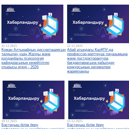
31.12.2025
22.12.2025
Қожан Алтынайдың диссертациясын
Абай атындағы ҚазҰПУ-да
талқылау үшін Жалпы және
профессор-зерттеуші лауазымына
қолданбалы психология
және постдокторантура
кафедрасының кеңейтілген
бағдарламасына қабылдау
отырысы өтеді - 2026
конкурсының нәтижелері
жарияланды
19.12.2025
15.12.2025
Бастауыш білім беру
Бастауыш білім беру