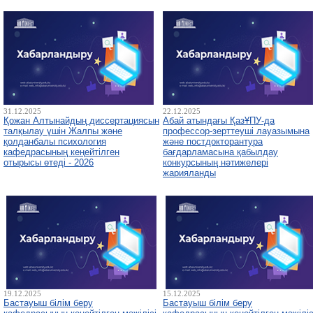
31.12.2025
22.12.2025
Қожан Алтынайдың диссертациясын
Абай атындағы ҚазҰПУ-да
талқылау үшін Жалпы және
профессор-зерттеуші лауазымына
қолданбалы психология
және постдокторантура
кафедрасының кеңейтілген
бағдарламасына қабылдау
отырысы өтеді - 2026
конкурсының нәтижелері
жарияланды
19.12.2025
15.12.2025
Бастауыш білім беру
Бастауыш білім беру