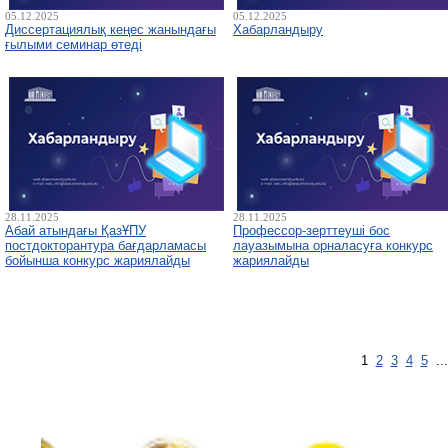
05.12.2025
05.12.2025
Диссертациялық кеңес жанындағы
Хабарландыру
ғылыми семинар өтеді
28.11.2025
28.11.2025
Абай атындағы ҚазҰПУ
Профессор-зерттеуші бос
постдокторантура бағдарламасы
лауазымына орналасуға конкурс
бойынша конкурс жариялайды
жариялайды
1
2
3
4
5
..