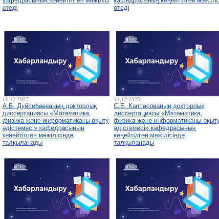
кафедрасының кеңейтілген мәжілісі
кафедрасының кеңейтілген мәжіліс
өтеді
өтеді
11.12.2025
11.12.2025
А.Б. Дуйсебаеваның докторлық
С.Е. Каппасованың докторлық
диссертациясы «Математика,
диссертациясы «Математика,
физика және информатиканы оқыту
физика және информатиканы оқыт
әдістемесі» кафедрасының
әдістемесі» кафедрасының
кеңейтілген мәжілісінде
кеңейтілген мәжілісінде
талқыланады
талқыланады