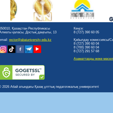
050010, Қазақстан Республикасы
Кеңсе:
Алматы қаласы, Достық даңғылы, 13
8 (727) 390 60 05
email:
rector@abaiuniversity.edu.kz
Қабылдау комиссиясы/Cal
8 (727) 390 60 04
8 (700) 390 60 04
8 (727) 291 57 68
Азаматтарды жеке мәсел
© 2026 Абай атындағы Қазақ ұлттық педагогикалық университеті