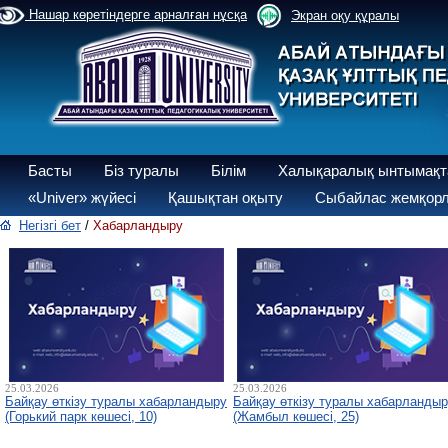
Нашар көретіндерге арналған нұсқа
Экран оқу құралы
Басты
Біз туралы
Білім
Халықаралық ынтымақт
«Univer» жүйесі
Қашықтан оқыту
Сыбайлас жемқорл
Негізгі бет
/
Хабарландыру
25.03.2026
25.03.2026
Байқау өткізу туралы хабарландыру
Байқау өткізу туралы хабарланды
(Горький парк көшесі, 10)
(Жамбыл көшесі, 25)