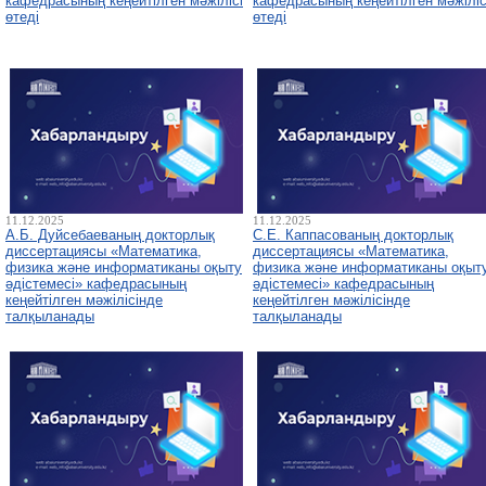
кафедрасының кеңейтілген мәжілісі
кафедрасының кеңейтілген мәжіліс
өтеді
өтеді
11.12.2025
11.12.2025
А.Б. Дуйсебаеваның докторлық
С.Е. Каппасованың докторлық
диссертациясы «Математика,
диссертациясы «Математика,
физика және информатиканы оқыту
физика және информатиканы оқыт
әдістемесі» кафедрасының
әдістемесі» кафедрасының
кеңейтілген мәжілісінде
кеңейтілген мәжілісінде
талқыланады
талқыланады