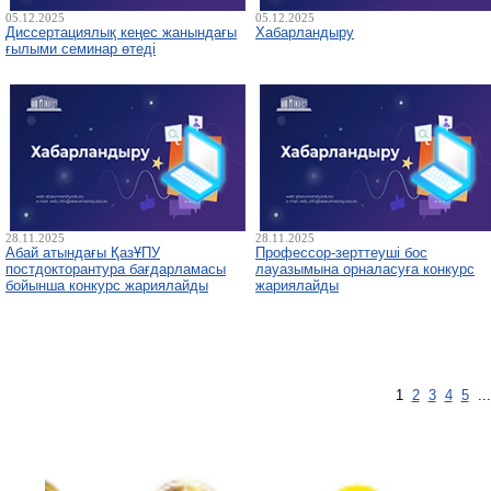
05.12.2025
05.12.2025
Диссертациялық кеңес жанындағы
Хабарландыру
ғылыми семинар өтеді
28.11.2025
28.11.2025
Абай атындағы ҚазҰПУ
Профессор-зерттеуші бос
постдокторантура бағдарламасы
лауазымына орналасуға конкурс
бойынша конкурс жариялайды
жариялайды
1
2
3
4
5
..