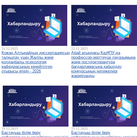
31.12.2025
22.12.2025
Қожан Алтынайдың диссертациясын
Абай атындағы ҚазҰПУ-да
талқылау үшін Жалпы және
профессор-зерттеуші лауазымына
қолданбалы психология
және постдокторантура
кафедрасының кеңейтілген
бағдарламасына қабылдау
отырысы өтеді - 2026
конкурсының нәтижелері
жарияланды
19.12.2025
15.12.2025
Бастауыш білім беру
Бастауыш білім беру