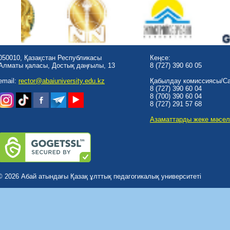
050010, Қазақстан Республикасы
Кеңсе:
Алматы қаласы, Достық даңғылы, 13
8 (727) 390 60 05
email:
rector@abaiuniversity.edu.kz
Қабылдау комиссиясы/Cal
8 (727) 390 60 04
8 (700) 390 60 04
8 (727) 291 57 68
Азаматтарды жеке мәсел
© 2026 Абай атындағы Қазақ ұлттық педагогикалық университеті