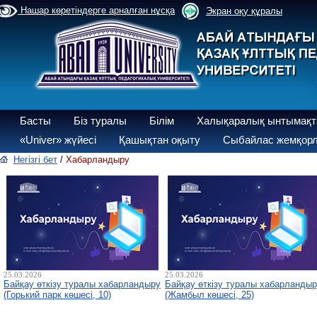
Нашар көретіндерге арналған нұсқа
Экран оқу құралы
Басты
Біз туралы
Білім
Халықаралық ынтымақт
«Univer» жүйесі
Қашықтан оқыту
Сыбайлас жемқорл
Негізгі бет
/
Хабарландыру
25.03.2026
25.03.2026
Байқау өткізу туралы хабарландыру
Байқау өткізу туралы хабарланды
(Горький парк көшесі, 10)
(Жамбыл көшесі, 25)