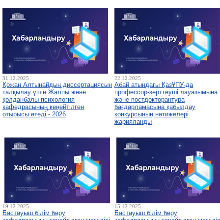
31.12.2025
22.12.2025
Қожан Алтынайдың диссертациясын
Абай атындағы ҚазҰПУ-да
талқылау үшін Жалпы және
профессор-зерттеуші лауазымына
қолданбалы психология
және постдокторантура
кафедрасының кеңейтілген
бағдарламасына қабылдау
отырысы өтеді - 2026
конкурсының нәтижелері
жарияланды
19.12.2025
15.12.2025
Бастауыш білім беру
Бастауыш білім беру