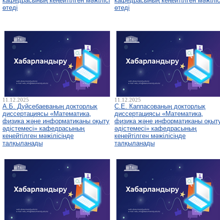
кафедрасының кеңейтілген мәжілісі
кафедрасының кеңейтілген мәжіліс
өтеді
өтеді
11.12.2025
11.12.2025
А.Б. Дуйсебаеваның докторлық
С.Е. Каппасованың докторлық
диссертациясы «Математика,
диссертациясы «Математика,
физика және информатиканы оқыту
физика және информатиканы оқыт
әдістемесі» кафедрасының
әдістемесі» кафедрасының
кеңейтілген мәжілісінде
кеңейтілген мәжілісінде
талқыланады
талқыланады