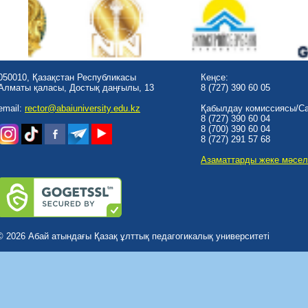
050010, Қазақстан Республикасы
Кеңсе:
Алматы қаласы, Достық даңғылы, 13
8 (727) 390 60 05
email:
rector@abaiuniversity.edu.kz
Қабылдау комиссиясы/Cal
8 (727) 390 60 04
8 (700) 390 60 04
8 (727) 291 57 68
Азаматтарды жеке мәсел
© 2026 Абай атындағы Қазақ ұлттық педагогикалық университеті