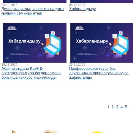
05.12.2025
05.12.2025
Диссертациялық кеңес жанындағы
Хабарландыру
ғылыми семинар өтеді
28.11.2025
28.11.2025
Абай атындағы ҚазҰПУ
Профессор-зерттеуші бос
постдокторантура бағдарламасы
лауазымына орналасуға конкурс
бойынша конкурс жариялайды
жариялайды
1
2
3
4
5
..