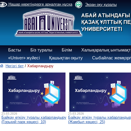
Нашар көретіндерге арналған нұсқа
Экран оқу құралы
Басты
Біз туралы
Білім
Халықаралық ынтымақт
«Univer» жүйесі
Қашықтан оқыту
Сыбайлас жемқорл
Негізгі бет
/
Хабарландыру
25.03.2026
25.03.2026
Байқау өткізу туралы хабарландыру
Байқау өткізу туралы хабарланды
(Горький парк көшесі, 10)
(Жамбыл көшесі, 25)