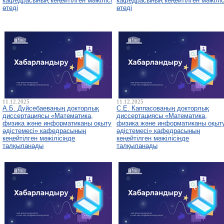
кафедрасының кеңейтілген мәжілісі
кафедрасының кеңейтілген мәжіліс
өтеді
өтеді
11.12.2025
11.12.2025
А.Б. Дуйсебаеваның докторлық
С.Е. Каппасованың докторлық
диссертациясы «Математика,
диссертациясы «Математика,
физика және информатиканы оқыту
физика және информатиканы оқыт
әдістемесі» кафедрасының
әдістемесі» кафедрасының
кеңейтілген мәжілісінде
кеңейтілген мәжілісінде
талқыланады
талқыланады