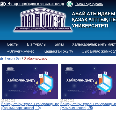
Нашар көретіндерге арналған нұсқа
Экран оқу құралы
Басты
Біз туралы
Білім
Халықаралық ынтымақт
«Univer» жүйесі
Қашықтан оқыту
Сыбайлас жемқорл
Негізгі бет
/
Хабарландыру
25.03.2026
25.03.2026
Байқау өткізу туралы хабарландыру
Байқау өткізу туралы хабарланды
(Горький парк көшесі, 10)
(Жамбыл көшесі, 25)