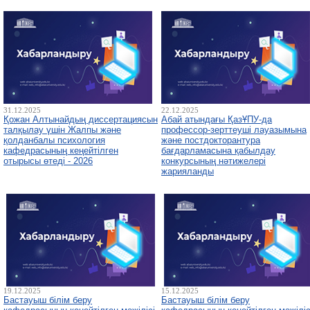
31.12.2025
22.12.2025
Қожан Алтынайдың диссертациясын
Абай атындағы ҚазҰПУ-да
талқылау үшін Жалпы және
профессор-зерттеуші лауазымына
қолданбалы психология
және постдокторантура
кафедрасының кеңейтілген
бағдарламасына қабылдау
отырысы өтеді - 2026
конкурсының нәтижелері
жарияланды
19.12.2025
15.12.2025
Бастауыш білім беру
Бастауыш білім беру