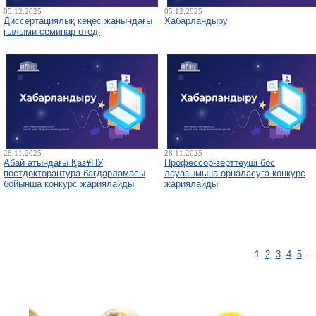
05.12.2025
05.12.2025
Диссертациялық кеңес жанындағы
Хабарландыру
ғылыми семинар өтеді
28.11.2025
28.11.2025
Абай атындағы ҚазҰПУ
Профессор-зерттеуші бос
постдокторантура бағдарламасы
лауазымына орналасуға конкурс
бойынша конкурс жариялайды
жариялайды
1
2
3
4
5
..