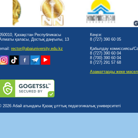
050010, Қазақстан Республикасы
Кеңсе:
Алматы қаласы, Достық даңғылы, 13
8 (727) 390 60 05
email:
rector@abaiuniversity.edu.kz
Қабылдау комиссиясы/Cal
8 (727) 390 60 04
8 (700) 390 60 04
8 (727) 291 57 68
Азаматтарды жеке мәсел
© 2026 Абай атындағы Қазақ ұлттық педагогикалық университеті