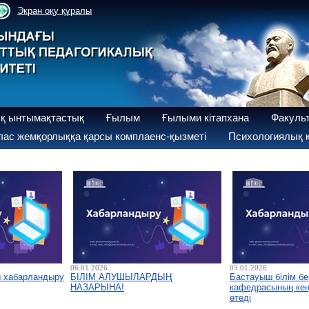
Экран оқу құралы
қ ынтымақтастық
Ғылым
Ғылыми кітапхана
Факуль
ас жемқорлыққа қарсы комплаенс-қызметі
Психологиялық қ
06.01.2026
05.01.2026
ы хабарландыру
БІЛІМ АЛУШЫЛАРДЫҢ
Бастауыш білім бе
НАЗАРЫНА!
кафедрасының кеңе
өтеді