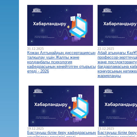
31.12.2025
22.12.2025
Қожан Алтынайдың диссертациясын
Абай атындағы ҚазҰ
талқылау үшін Жалпы және
профессор-зерттеуш
қолданбалы психология
және постдокторант
кафедрасының кеңейтілген отырысы
бағдарламасына қа
өтеді - 2026
конкурсының нәтиже
жарияланды
19.12.2025
15.12.2025
Бастауыш білім беру кафедрасының
Бастауыш білім бер