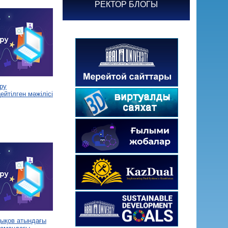
РЕКТОР БЛОГЫ
ру
йтілген мәжілісі
дықов атындағы