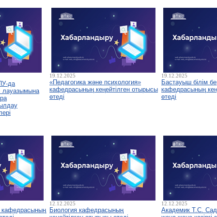
19.12.2025
19.12.2025
«Педагогика және психология»
Бастауыш білім бе
ПУ-да
кафедрасының кеңейтілген отырысы
кафедрасының кеңе
і лауазымына
өтеді
өтеді
ура
былдау
лері
12.12.2025
12.12.2025
у кафедрасының
Биология кафедрасының
Академик Т.С. Са