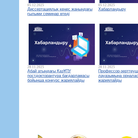
05.12.2025
05.12.2025
Диссертациялық кеңес жанындағы
Хабарландыру
ғылыми семинар өтеді
28.11.2025
28.11.2025
Абай атындағы ҚазҰПУ
Профессор-зерттеуш
постдокторантура бағдарламасы
лауазымына орналас
бойынша конкурс жариялайды
жариялайды