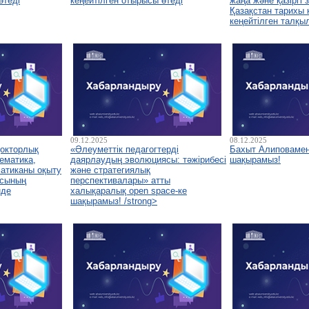
өтеді
кеңейтілген отырысы өтеді
жаңа және қазіргі
Қазақстан тарихы
кеңейтілген талқы
09.12.2025
08.12.2025
докторлық
«Әлеуметтік педагогтерді
Бахыт Алиповамен
ематика,
даярлаудың эволюциясы: тәжірибесі
шақырамыз!
атиканы оқыту
және стратегиялық
асының
перспективалары» атты
нде
халықаралық open space-ке
шақырамыз! /strong>