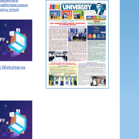
 замандағы
 кафедрасының
лауы өтеді
 Workshop-қа