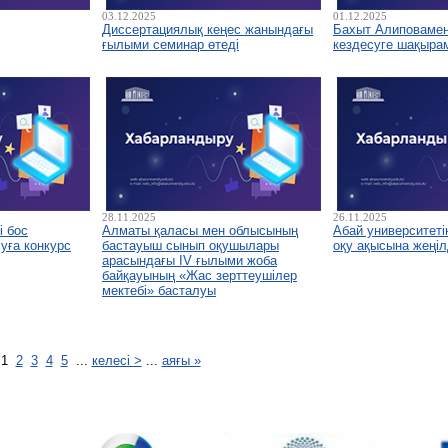
03.12.2025
01.12.2025
Диссертациялық кеңес жанындағы
Бахыт Алиповамен 
ғылыми семинар өтеді
кездесуге шақыра
28.11.2025
26.11.2025
і бос
Алматы қаласы мен облысының
Абай университетін
уға конкурс
бастауыш сынып оқушылары
оқу ақысына жеңіл
арасындағы IV ғылыми жоба
байқауының «Жас зерттеушілер
мектебі» басталуы
1
2
3
4
5
...
келесі >
...
аяғы »