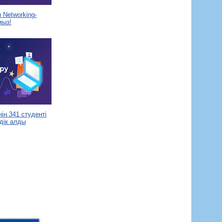
Networking-
мыз!
ің 341 студенті
дік алды