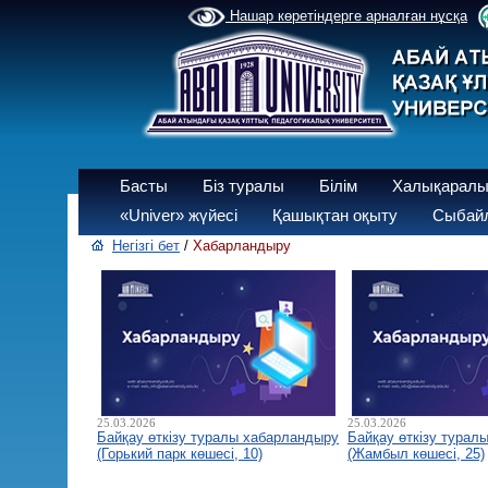
Нашар көретіндерге арналған нұсқа
Басты
Біз туралы
Білім
Халықаралы
«Univer» жүйесі
Қашықтан оқыту
Сыбайл
Негізгі бет
/
Хабарландыру
25.03.2026
25.03.2026
Байқау өткізу туралы хабарландыру
Байқау өткізу турал
(Горький парк көшесі, 10)
(Жамбыл көшесі, 25)