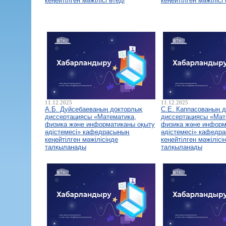
кеңейтілген мәжілісі өтеді
кеңейтілген мәжілісі 
11.12.2025
11.12.2025
А.Б. Дуйсебаеваның докторлық
С.Е. Каппасованың 
диссертациясы «Математика,
диссертациясы «Мат
физика және информатиканы оқыту
физика және информ
әдістемесі» кафедрасының
әдістемесі» кафедр
кеңейтілген мәжілісінде
кеңейтілген мәжілісі
талқыланады
талқыланады