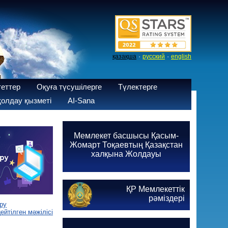
·
·
қазақша
русский
english
теттер
Оқуға түсушілерге
Түлектерге
олдау қызметі
AI-Sana
Мемлекет басшысы Қасым-
Жомарт Тоқаевтың Қазақстан
халқына Жолдауы
ҚР Мемлекеттік
рәміздері
ру
йтілген мәжілісі