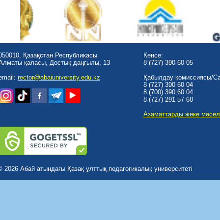
050010, Қазақстан Республикасы
Кеңсе:
Алматы қаласы, Достық даңғылы, 13
8 (727) 390 60 05
email:
rector@abaiuniversity.edu.kz
Қабылдау комиссиясы/Cal
8 (727) 390 60 04
8 (700) 390 60 04
8 (727) 291 57 68
Азаматтарды жеке мәсел
© 2026 Абай атындағы Қазақ ұлттық педагогикалық университеті