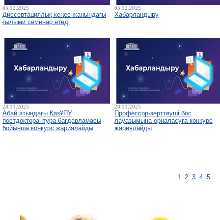
05.12.2025
05.12.2025
Диссертациялық кеңес жанындағы
Хабарландыру
ғылыми семинар өтеді
28.11.2025
28.11.2025
Абай атындағы ҚазҰПУ
Профессор-зерттеуші бос
постдокторантура бағдарламасы
лауазымына орналасуға конкурс
бойынша конкурс жариялайды
жариялайды
1
2
3
4
5
..