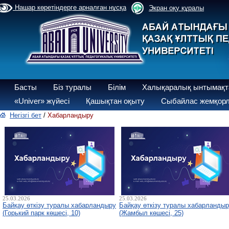
Нашар көретіндерге арналған нұсқа
Экран оқу құралы
Басты
Біз туралы
Білім
Халықаралық ынтымақт
«Univer» жүйесі
Қашықтан оқыту
Сыбайлас жемқорл
Негізгі бет
/
Хабарландыру
25.03.2026
25.03.2026
Байқау өткізу туралы хабарландыру
Байқау өткізу туралы хабарланды
(Горький парк көшесі, 10)
(Жамбыл көшесі, 25)