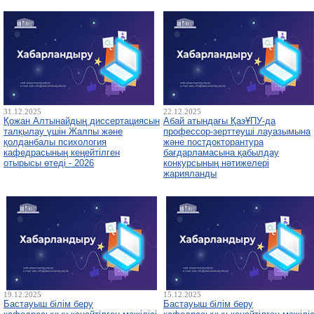
31.12.2025
22.12.2025
Қожан Алтынайдың диссертациясын
Абай атындағы ҚазҰПУ-да
талқылау үшін Жалпы және
профессор-зерттеуші лауазымына
қолданбалы психология
және постдокторантура
кафедрасының кеңейтілген
бағдарламасына қабылдау
отырысы өтеді - 2026
конкурсының нәтижелері
жарияланды
19.12.2025
15.12.2025
Бастауыш білім беру
Бастауыш білім беру