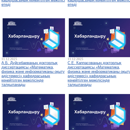
кафедрасының кеңейтілген мәжілісі
кафедрасының кеңейтілген мәжіліс
өтеді
өтеді
11.12.2025
11.12.2025
А.Б. Дуйсебаеваның докторлық
С.Е. Каппасованың докторлық
диссертациясы «Математика,
диссертациясы «Математика,
физика және информатиканы оқыту
физика және информатиканы оқыт
әдістемесі» кафедрасының
әдістемесі» кафедрасының
кеңейтілген мәжілісінде
кеңейтілген мәжілісінде
талқыланады
талқыланады