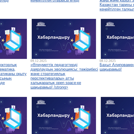
өтеді
кеңейтілген отырысы өтеді
жаңа және қазіргі
Қазақстан тарихы
кеңейтілген талқы
09.12.2025
08.12.2025
докторлық
«Әлеуметтік педагогтерді
Бахыт Алиповамен
ематика,
даярлаудың эволюциясы: тәжірибесі
шақырамыз!
атиканы оқыту
және стратегиялық
асының
перспективалары» атты
нде
халықаралық open space-ке
шақырамыз! /strong>