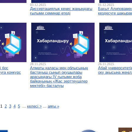
03.12.2025
01.12.2025
Диссертациялық кеңес жанындағы
Бахыт Алиповамен 
ғылыми семинар өтеді
кездесуге шақыра
28.11.2025
26.11.2025
і бос
Алматы қаласы мен облысының
Абай университетін
уға конкурс
бастауыш сынып оқушылары
оқу ақысына жеңіл
арасындағы IV ғылыми жоба
байқауының «Жас зерттеушілер
мектебі» басталуы
1
2
3
4
5
...
келесі >
...
аяғы »