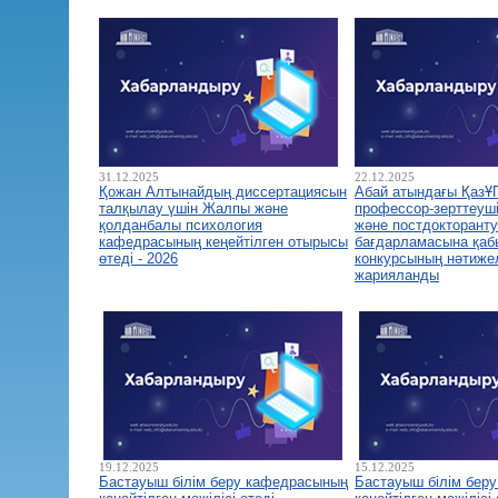
31.12.2025
22.12.2025
Қожан Алтынайдың диссертациясын
Абай атындағы ҚазҰ
талқылау үшін Жалпы және
профессор-зерттеуш
қолданбалы психология
және постдокторант
кафедрасының кеңейтілген отырысы
бағдарламасына қа
өтеді - 2026
конкурсының нәтиже
жарияланды
19.12.2025
15.12.2025
Бастауыш білім беру кафедрасының
Бастауыш білім бер