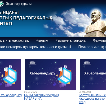
Экран оқу құралы
қ ынтымақтастық
Ғылым
Ғылыми кітапхана
Факуль
ас жемқорлыққа қарсы комплаенс-қызметі
Психологиялық қ
06.01.2026
05.01.2026
ы хабарландыру
БІЛІМ АЛУШЫЛАРДЫҢ
Бастауыш білім бе
НАЗАРЫНА!
кафедрасының кеңе
өтеді