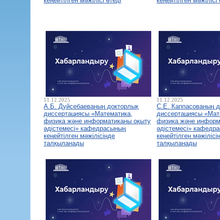
кеңейтілген мәжілісі өтеді
кеңейтілген мәжілісі 
11.12.2025
11.12.2025
А.Б. Дуйсебаеваның докторлық
С.Е. Каппасованың 
диссертациясы «Математика,
диссертациясы «Мат
физика және информатиканы оқыту
физика және информ
әдістемесі» кафедрасының
әдістемесі» кафедр
кеңейтілген мәжілісінде
кеңейтілген мәжілісі
талқыланады
талқыланады