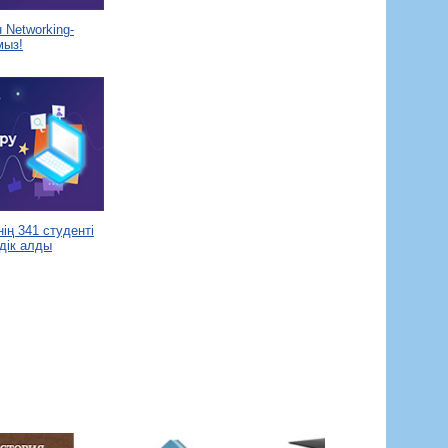
Networking-
мыз!
ің 341 студенті
дік алды