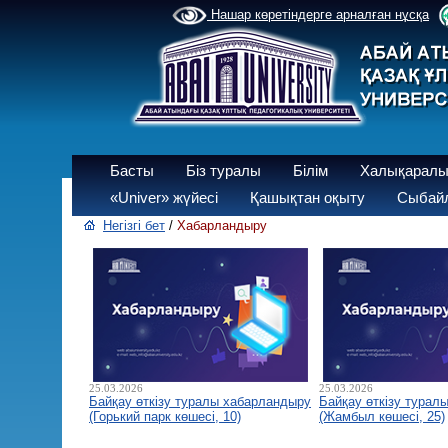
Нашар көретіндерге арналған нұсқа
Басты
Біз туралы
Білім
Халықаралы
«Univer» жүйесі
Қашықтан оқыту
Сыбайл
Негізгі бет
/
Хабарландыру
25.03.2026
25.03.2026
Байқау өткізу туралы хабарландыру
Байқау өткізу турал
(Горький парк көшесі, 10)
(Жамбыл көшесі, 25)