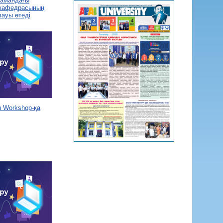
 замандағы
 кафедрасының
лауы өтеді
 Workshop-қа