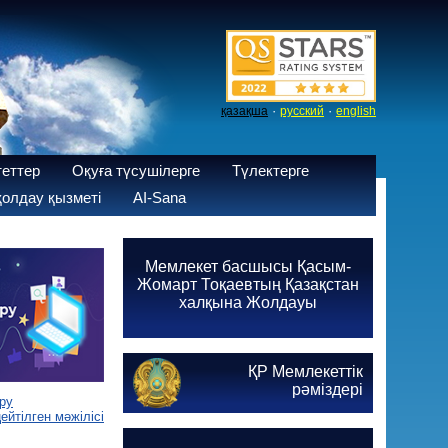
·
·
қазақша
русский
english
теттер
Оқуға түсушілерге
Түлектерге
олдау қызметі
AI-Sana
Мемлекет басшысы Қасым-
Жомарт Тоқаевтың Қазақстан
халқына Жолдауы
ҚР Мемлекеттік
рәміздері
ру
йтілген мәжілісі