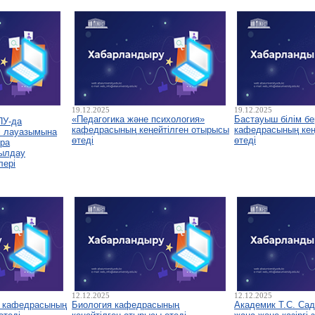
19.12.2025
19.12.2025
«Педагогика және психология»
Бастауыш білім бе
ПУ-да
кафедрасының кеңейтілген отырысы
кафедрасының кеңе
і лауазымына
өтеді
өтеді
ура
былдау
лері
12.12.2025
12.12.2025
у кафедрасының
Биология кафедрасының
Академик Т.С. Са