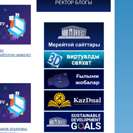
РЕКТОР БЛОГЫ
ру
йтілген мәжілісі
дықов атындағы