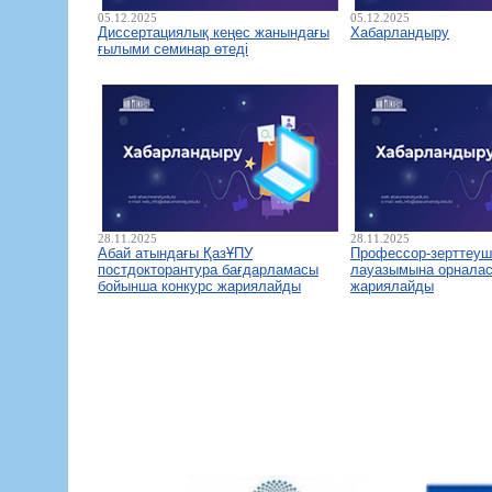
05.12.2025
05.12.2025
Диссертациялық кеңес жанындағы
Хабарландыру
ғылыми семинар өтеді
28.11.2025
28.11.2025
Абай атындағы ҚазҰПУ
Профессор-зерттеуш
постдокторантура бағдарламасы
лауазымына орналас
бойынша конкурс жариялайды
жариялайды