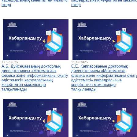
кафедрасының кеңейтілген мәжілісі
кафедрасының кеңейтілген мәжіліс
өтеді
өтеді
11.12.2025
11.12.2025
А.Б. Дуйсебаеваның докторлық
С.Е. Каппасованың докторлық
диссертациясы «Математика,
диссертациясы «Математика,
физика және информатиканы оқыту
физика және информатиканы оқыт
әдістемесі» кафедрасының
әдістемесі» кафедрасының
кеңейтілген мәжілісінде
кеңейтілген мәжілісінде
талқыланады
талқыланады