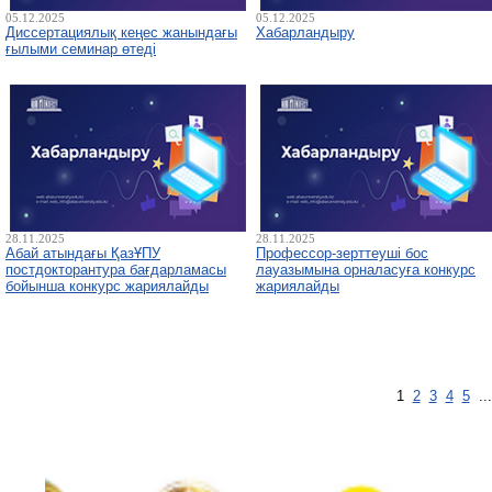
05.12.2025
05.12.2025
Диссертациялық кеңес жанындағы
Хабарландыру
ғылыми семинар өтеді
28.11.2025
28.11.2025
Абай атындағы ҚазҰПУ
Профессор-зерттеуші бос
постдокторантура бағдарламасы
лауазымына орналасуға конкурс
бойынша конкурс жариялайды
жариялайды
1
2
3
4
5
..