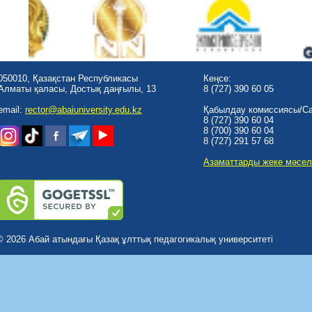
050010, Қазақстан Республикасы
Кеңсе:
Алматы қаласы, Достық даңғылы, 13
8 (727) 390 60 05
email:
rector@abaiuniversity.edu.kz
Қабылдау комиссиясы/Cal
8 (727) 390 60 04
8 (700) 390 60 04
8 (727) 291 57 68
Азаматтарды жеке мәсел
© 2026 Абай атындағы Қазақ ұлттық педагогикалық университеті