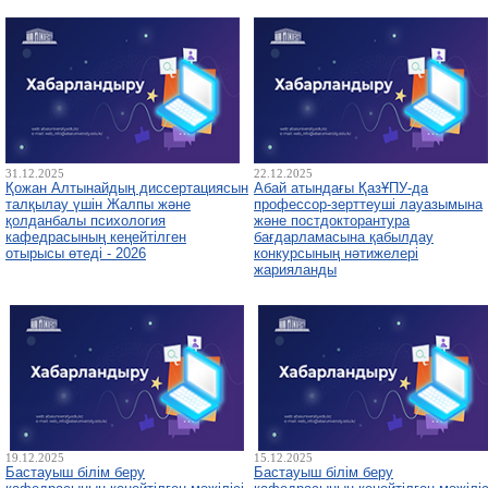
31.12.2025
22.12.2025
Қожан Алтынайдың диссертациясын
Абай атындағы ҚазҰПУ-да
талқылау үшін Жалпы және
профессор-зерттеуші лауазымына
қолданбалы психология
және постдокторантура
кафедрасының кеңейтілген
бағдарламасына қабылдау
отырысы өтеді - 2026
конкурсының нәтижелері
жарияланды
19.12.2025
15.12.2025
Бастауыш білім беру
Бастауыш білім беру