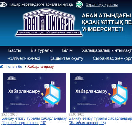
Нашар көретіндерге арналған нұсқа
Экран оқу құралы
Басты
Біз туралы
Білім
Халықаралық ынтымақт
«Univer» жүйесі
Қашықтан оқыту
Сыбайлас жемқорл
Негізгі бет
/
Хабарландыру
25.03.2026
25.03.2026
Байқау өткізу туралы хабарландыру
Байқау өткізу туралы хабарланды
(Горький парк көшесі, 10)
(Жамбыл көшесі, 25)