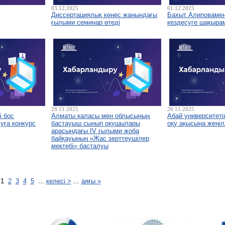
03.12.2025
01.12.2025
Диссертациялық кеңес жанындағы
Бахыт Алиповамен 
ғылыми семинар өтеді
кездесуге шақыра
28.11.2025
26.11.2025
і бос
Алматы қаласы мен облысының
Абай университетін
уға конкурс
бастауыш сынып оқушылары
оқу ақысына жеңіл
арасындағы IV ғылыми жоба
байқауының «Жас зерттеушілер
мектебі» басталуы
1
2
3
4
5
...
келесі >
...
аяғы »