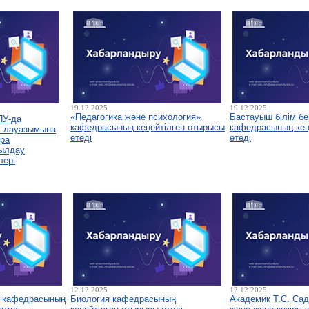
19.12.2025
19.12.2025
«Педагогика және психология»
Бастауыш білім бе
ПУ-да
кафедрасының кеңейтілген отырысы
кафедрасының кеңе
і лауазымына
өтеді
өтеді
ура
былдау
лері
12.12.2025
12.12.2025
у кафедрасының
Биология кафедрасының
Академик Т.С. Са