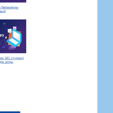
Networking-
мыз!
ің 341 студенті
дік алды