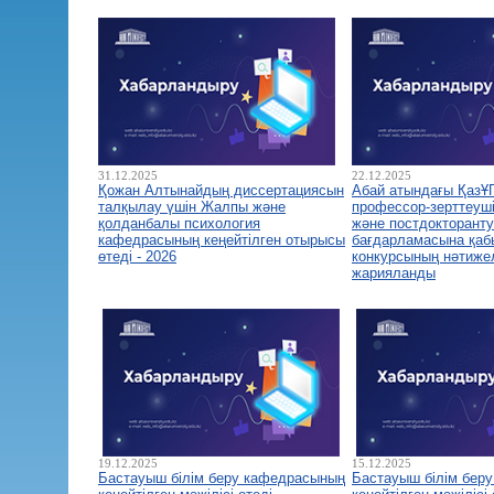
31.12.2025
22.12.2025
Қожан Алтынайдың диссертациясын
Абай атындағы ҚазҰ
талқылау үшін Жалпы және
профессор-зерттеуш
қолданбалы психология
және постдокторант
кафедрасының кеңейтілген отырысы
бағдарламасына қа
өтеді - 2026
конкурсының нәтиже
жарияланды
19.12.2025
15.12.2025
Бастауыш білім беру кафедрасының
Бастауыш білім бер