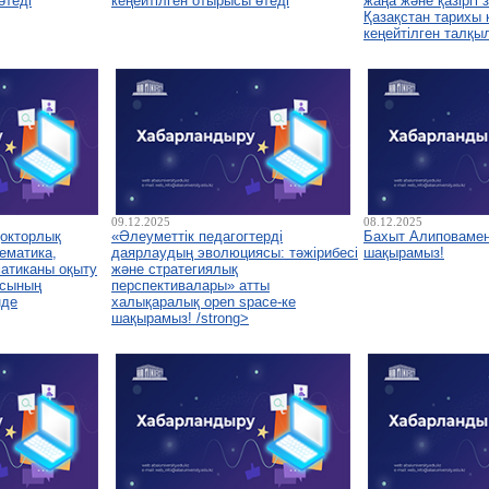
өтеді
кеңейтілген отырысы өтеді
жаңа және қазіргі
Қазақстан тарихы
кеңейтілген талқы
09.12.2025
08.12.2025
докторлық
«Әлеуметтік педагогтерді
Бахыт Алиповамен
ематика,
даярлаудың эволюциясы: тәжірибесі
шақырамыз!
атиканы оқыту
және стратегиялық
асының
перспективалары» атты
нде
халықаралық open space-ке
шақырамыз! /strong>