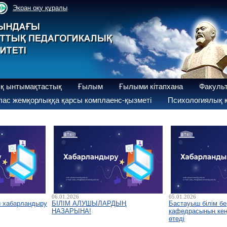
Экран оқу құралы
қ ынтымақтастық
Ғылым
Ғылыми кітапхана
Факуль
ас жемқорлыққа қарсы комплаенс-қызметі
Психологиялық қ
06.01.2026
05.01.2026
ы хабарландыру
БІЛІМ АЛУШЫЛАРДЫҢ
Бастауыш білім бе
НАЗАРЫНА!
кафедрасының кеңе
өтеді