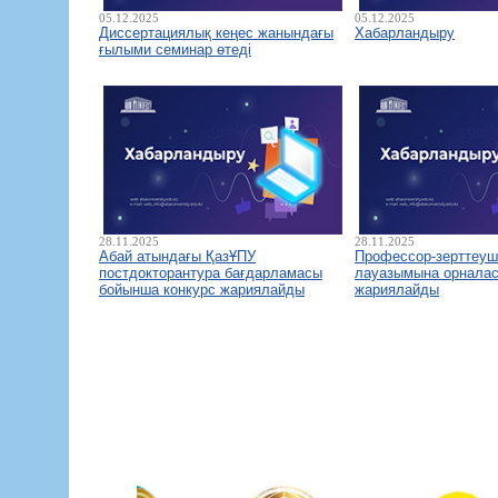
05.12.2025
05.12.2025
Диссертациялық кеңес жанындағы
Хабарландыру
ғылыми семинар өтеді
28.11.2025
28.11.2025
Абай атындағы ҚазҰПУ
Профессор-зерттеуш
постдокторантура бағдарламасы
лауазымына орналас
бойынша конкурс жариялайды
жариялайды