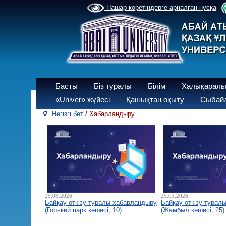
Нашар көретіндерге арналған нұсқа
Басты
Біз туралы
Білім
Халықаралы
«Univer» жүйесі
Қашықтан оқыту
Сыбайл
Негізгі бет
/
Хабарландыру
25.03.2026
25.03.2026
Байқау өткізу туралы хабарландыру
Байқау өткізу турал
(Горький парк көшесі, 10)
(Жамбыл көшесі, 25)