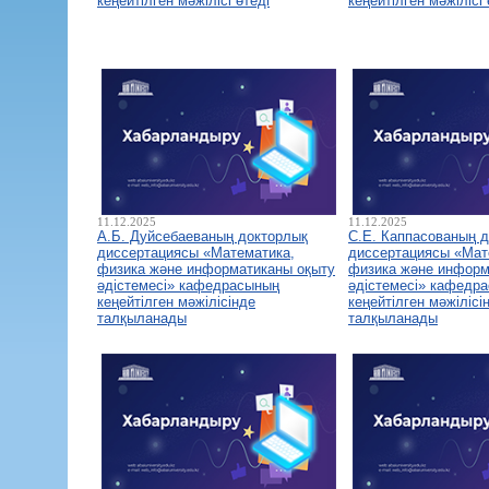
кеңейтілген мәжілісі өтеді
кеңейтілген мәжілісі 
11.12.2025
11.12.2025
А.Б. Дуйсебаеваның докторлық
С.Е. Каппасованың 
диссертациясы «Математика,
диссертациясы «Мат
физика және информатиканы оқыту
физика және информ
әдістемесі» кафедрасының
әдістемесі» кафедр
кеңейтілген мәжілісінде
кеңейтілген мәжілісі
талқыланады
талқыланады