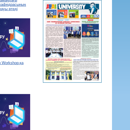
 замандағы
 кафедрасының
лауы өтеді
 Workshop-қа