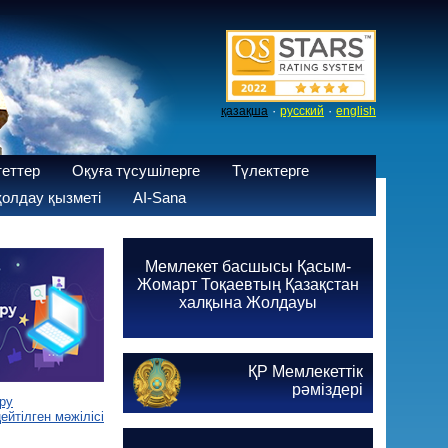
·
·
қазақша
русский
english
теттер
Оқуға түсушілерге
Түлектерге
олдау қызметі
AI-Sana
Мемлекет басшысы Қасым-
Жомарт Тоқаевтың Қазақстан
халқына Жолдауы
ҚР Мемлекеттік
рәміздері
ру
йтілген мәжілісі