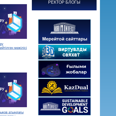
РЕКТОР БЛОГЫ
ру
йтілген мәжілісі
дықов атындағы