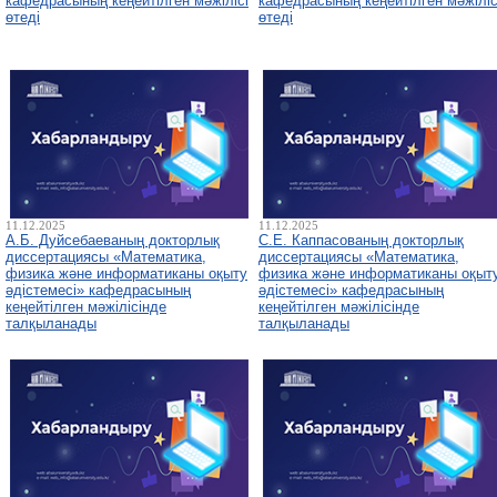
кафедрасының кеңейтілген мәжілісі
кафедрасының кеңейтілген мәжіліс
өтеді
өтеді
11.12.2025
11.12.2025
А.Б. Дуйсебаеваның докторлық
С.Е. Каппасованың докторлық
диссертациясы «Математика,
диссертациясы «Математика,
физика және информатиканы оқыту
физика және информатиканы оқыт
әдістемесі» кафедрасының
әдістемесі» кафедрасының
кеңейтілген мәжілісінде
кеңейтілген мәжілісінде
талқыланады
талқыланады