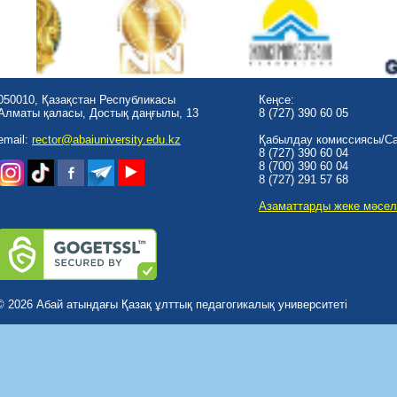
050010, Қазақстан Республикасы
Кеңсе:
Алматы қаласы, Достық даңғылы, 13
8 (727) 390 60 05
email:
rector@abaiuniversity.edu.kz
Қабылдау комиссиясы/Cal
8 (727) 390 60 04
8 (700) 390 60 04
8 (727) 291 57 68
Азаматтарды жеке мәсел
© 2026 Абай атындағы Қазақ ұлттық педагогикалық университеті