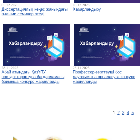
05.12.2025
05.12.2025
Диссертациялық кеңес жанындағы
Хабарландыру
ғылыми семинар өтеді
28.11.2025
28.11.2025
Абай атындағы ҚазҰПУ
Профессор-зерттеуші бос
постдокторантура бағдарламасы
лауазымына орналасуға конкурс
бойынша конкурс жариялайды
жариялайды
1
2
3
4
5
..