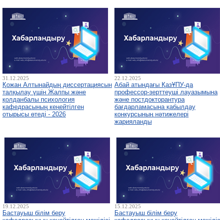
31.12.2025
22.12.2025
Қожан Алтынайдың диссертациясын
Абай атындағы ҚазҰПУ-да
талқылау үшін Жалпы және
профессор-зерттеуші лауазымына
қолданбалы психология
және постдокторантура
кафедрасының кеңейтілген
бағдарламасына қабылдау
отырысы өтеді - 2026
конкурсының нәтижелері
жарияланды
19.12.2025
15.12.2025
Бастауыш білім беру
Бастауыш білім беру