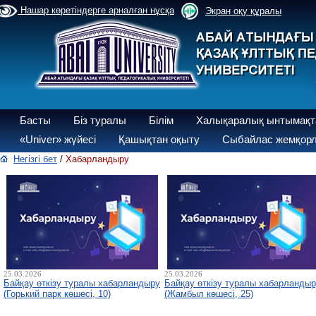
Нашар көретіндерге арналған нұсқа
Экран оқу құралы
Басты
Біз туралы
Білім
Халықаралық ынтымақт
«Univer» жүйесі
Қашықтан оқыту
Сыбайлас жемқорл
Негізгі бет
/
Хабарландыру
25.03.2026
25.03.2026
Байқау өткізу туралы хабарландыру
Байқау өткізу туралы хабарланды
(Горький парк көшесі, 10)
(Жамбыл көшесі, 25)