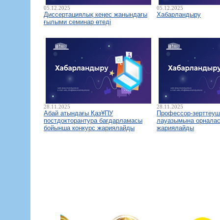
05.12.2025
05.12.2025
Диссертациялық кеңес жанындағы
Хабарландыру
ғылыми семинар өтеді
28.11.2025
28.11.2025
Абай атындағы ҚазҰПУ
Профессор-зерттеуш
постдокторантура бағдарламасы
лауазымына орналас
бойынша конкурс жариялайды
жариялайды