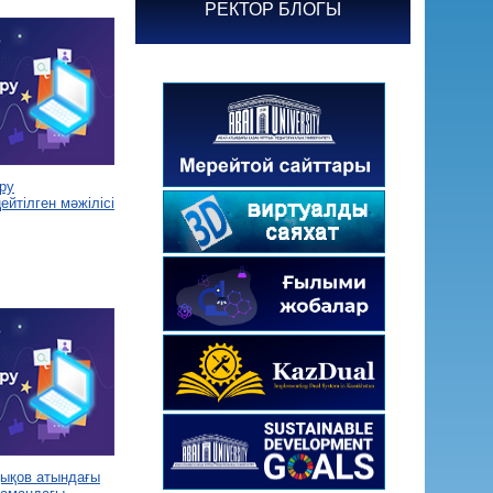
РЕКТОР БЛОГЫ
ру
йтілген мәжілісі
дықов атындағы