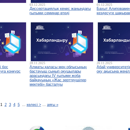
03.12.2025
01.12.2025
Диссертациялық кеңес жанындағы
Бахыт Алиповамен 
ғылыми семинар өтеді
кездесуге шақыра
28.11.2025
26.11.2025
і бос
Алматы қаласы мен облысының
Абай университетін
уға конкурс
бастауыш сынып оқушылары
оқу ақысына жеңіл
арасындағы IV ғылыми жоба
байқауының «Жас зерттеушілер
мектебі» басталуы
1
2
3
4
5
...
келесі >
...
аяғы »