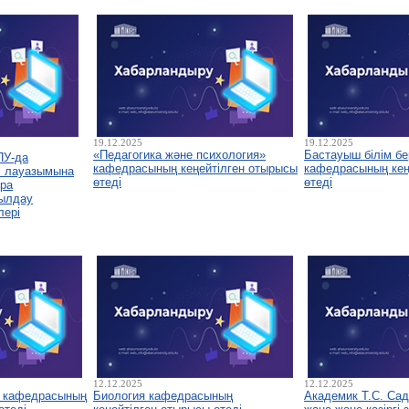
19.12.2025
19.12.2025
«Педагогика және психология»
Бастауыш білім бе
ПУ-да
кафедрасының кеңейтілген отырысы
кафедрасының кеңе
і лауазымына
өтеді
өтеді
ура
былдау
лері
12.12.2025
12.12.2025
у кафедрасының
Биология кафедрасының
Академик Т.С. Са