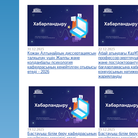
31.12.2025
22.12.2025
Қожан Алтынайдың диссертациясын
Абай атындағы ҚазҰ
талқылау үшін Жалпы және
профессор-зерттеуш
қолданбалы психология
және постдокторант
кафедрасының кеңейтілген отырысы
бағдарламасына қа
өтеді - 2026
конкурсының нәтиже
жарияланды
19.12.2025
15.12.2025
Бастауыш білім беру кафедрасының
Бастауыш білім бер