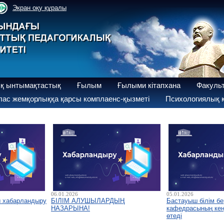
Экран оқу құралы
қ ынтымақтастық
Ғылым
Ғылыми кітапхана
Факуль
ас жемқорлыққа қарсы комплаенс-қызметі
Психологиялық қ
06.01.2026
05.01.2026
ы хабарландыру
БІЛІМ АЛУШЫЛАРДЫҢ
Бастауыш білім бе
НАЗАРЫНА!
кафедрасының кеңе
өтеді