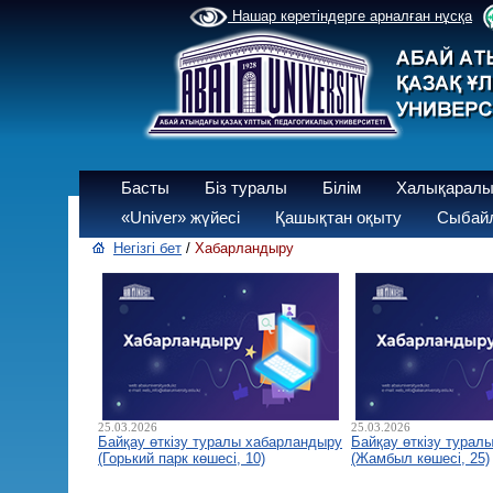
Нашар көретіндерге арналған нұсқа
Басты
Біз туралы
Білім
Халықаралы
«Univer» жүйесі
Қашықтан оқыту
Сыбайл
Негізгі бет
/
Хабарландыру
25.03.2026
25.03.2026
Байқау өткізу туралы хабарландыру
Байқау өткізу турал
(Горький парк көшесі, 10)
(Жамбыл көшесі, 25)