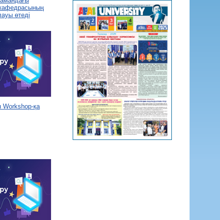
 замандағы
 кафедрасының
лауы өтеді
 Workshop-қа