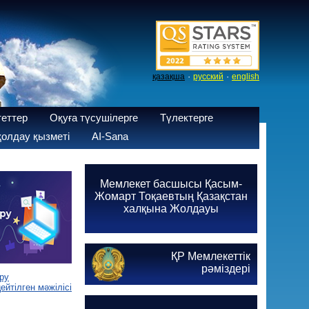
·
·
қазақша
русский
english
теттер
Оқуға түсушілерге
Түлектерге
олдау қызметі
AI-Sana
Мемлекет басшысы Қасым-
Жомарт Тоқаевтың Қазақстан
халқына Жолдауы
ҚР Мемлекеттік
рәміздері
ру
йтілген мәжілісі