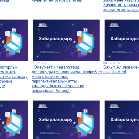
өтеді
кеңейтілген отырысы өтеді
жаңа және қазіргі
Қазақстан тарихы
кеңейтілген талқы
09.12.2025
08.12.2025
докторлық
«Әлеуметтік педагогтерді
Бахыт Алиповамен
ематика,
даярлаудың эволюциясы: тәжірибесі
шақырамыз!
атиканы оқыту
және стратегиялық
асының
перспективалары» атты
нде
халықаралық open space-ке
шақырамыз! /strong>