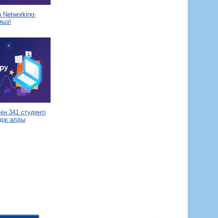
Networking-
мыз!
ің 341 студенті
дік алды