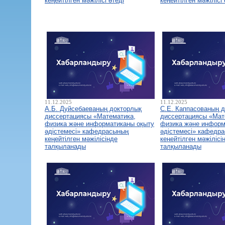
кеңейтілген мәжілісі өтеді
кеңейтілген мәжілісі 
11.12.2025
11.12.2025
А.Б. Дуйсебаеваның докторлық
С.Е. Каппасованың 
диссертациясы «Математика,
диссертациясы «Мат
физика және информатиканы оқыту
физика және информ
әдістемесі» кафедрасының
әдістемесі» кафедр
кеңейтілген мәжілісінде
кеңейтілген мәжілісі
талқыланады
талқыланады