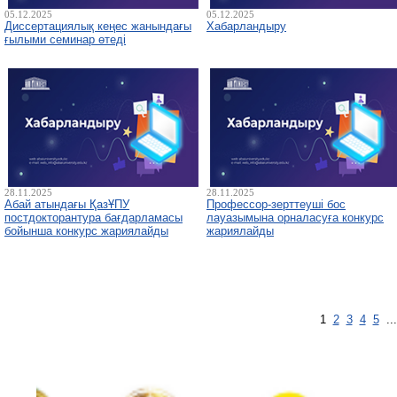
05.12.2025
05.12.2025
Диссертациялық кеңес жанындағы
Хабарландыру
ғылыми семинар өтеді
28.11.2025
28.11.2025
Абай атындағы ҚазҰПУ
Профессор-зерттеуші бос
постдокторантура бағдарламасы
лауазымына орналасуға конкурс
бойынша конкурс жариялайды
жариялайды
1
2
3
4
5
..