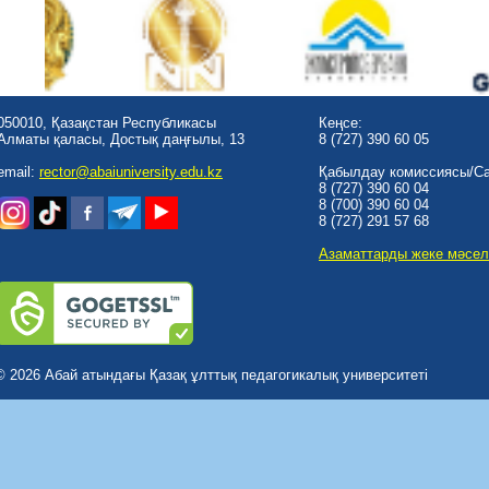
050010, Қазақстан Республикасы
Кеңсе:
Алматы қаласы, Достық даңғылы, 13
8 (727) 390 60 05
email:
rector@abaiuniversity.edu.kz
Қабылдау комиссиясы/Cal
8 (727) 390 60 04
8 (700) 390 60 04
8 (727) 291 57 68
Азаматтарды жеке мәсел
© 2026 Абай атындағы Қазақ ұлттық педагогикалық университеті