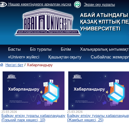
Нашар көретіндерге арналған нұсқа
Экран оқу құралы
Басты
Біз туралы
Білім
Халықаралық ынтымақт
«Univer» жүйесі
Қашықтан оқыту
Сыбайлас жемқорл
Негізгі бет
/
Хабарландыру
25.03.2026
25.03.2026
Байқау өткізу туралы хабарландыру
Байқау өткізу туралы хабарланды
(Горький парк көшесі, 10)
(Жамбыл көшесі, 25)