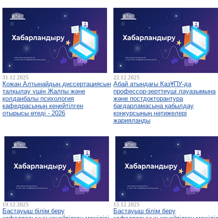
31.12.2025
22.12.2025
Қожан Алтынайдың диссертациясын
Абай атындағы ҚазҰПУ-да
талқылау үшін Жалпы және
профессор-зерттеуші лауазымына
қолданбалы психология
және постдокторантура
кафедрасының кеңейтілген
бағдарламасына қабылдау
отырысы өтеді - 2026
конкурсының нәтижелері
жарияланды
19.12.2025
15.12.2025
Бастауыш білім беру
Бастауыш білім беру