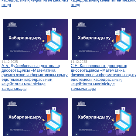
кафедрасының кеңейтілген мәжілісі
кафедрасының кеңейтілген мәжіліс
өтеді
өтеді
11.12.2025
11.12.2025
А.Б. Дуйсебаеваның докторлық
С.Е. Каппасованың докторлық
диссертациясы «Математика,
диссертациясы «Математика,
физика және информатиканы оқыту
физика және информатиканы оқыт
әдістемесі» кафедрасының
әдістемесі» кафедрасының
кеңейтілген мәжілісінде
кеңейтілген мәжілісінде
талқыланады
талқыланады