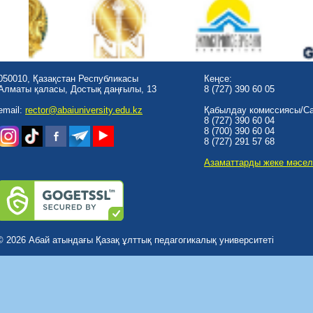
050010, Қазақстан Республикасы
Кеңсе:
Алматы қаласы, Достық даңғылы, 13
8 (727) 390 60 05
email:
rector@abaiuniversity.edu.kz
Қабылдау комиссиясы/Cal
8 (727) 390 60 04
8 (700) 390 60 04
8 (727) 291 57 68
Азаматтарды жеке мәсел
© 2026 Абай атындағы Қазақ ұлттық педагогикалық университеті