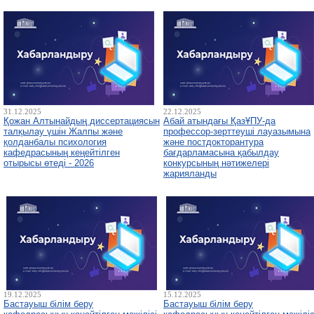
31.12.2025
22.12.2025
Қожан Алтынайдың диссертациясын
Абай атындағы ҚазҰПУ-да
талқылау үшін Жалпы және
профессор-зерттеуші лауазымына
қолданбалы психология
және постдокторантура
кафедрасының кеңейтілген
бағдарламасына қабылдау
отырысы өтеді - 2026
конкурсының нәтижелері
жарияланды
19.12.2025
15.12.2025
Бастауыш білім беру
Бастауыш білім беру