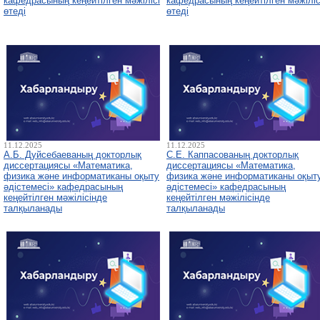
кафедрасының кеңейтілген мәжілісі
кафедрасының кеңейтілген мәжіліс
өтеді
өтеді
11.12.2025
11.12.2025
А.Б. Дуйсебаеваның докторлық
С.Е. Каппасованың докторлық
диссертациясы «Математика,
диссертациясы «Математика,
физика және информатиканы оқыту
физика және информатиканы оқыт
әдістемесі» кафедрасының
әдістемесі» кафедрасының
кеңейтілген мәжілісінде
кеңейтілген мәжілісінде
талқыланады
талқыланады