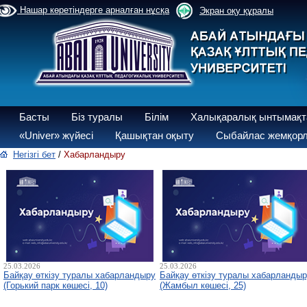
Нашар көретіндерге арналған нұсқа
Экран оқу құралы
Басты
Біз туралы
Білім
Халықаралық ынтымақт
«Univer» жүйесі
Қашықтан оқыту
Сыбайлас жемқорл
Негізгі бет
/
Хабарландыру
25.03.2026
25.03.2026
Байқау өткізу туралы хабарландыру
Байқау өткізу туралы хабарланды
(Горький парк көшесі, 10)
(Жамбыл көшесі, 25)