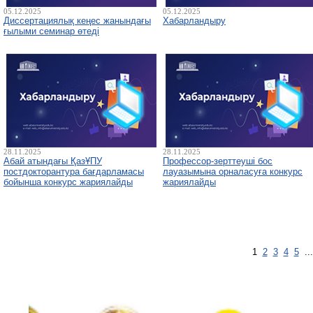
05.12.2025
05.12.2025
Диссертациялық кеңес жанындағы
Хабарландыру
ғылыми семинар өтеді
28.11.2025
28.11.2025
Абай атындағы ҚазҰПУ
Профессор-зерттеуші бос
постдокторантура бағдарламасы
лауазымына орналасуға конкурс
бойынша конкурс жариялайды
жариялайды
1
2
3
4
5
..