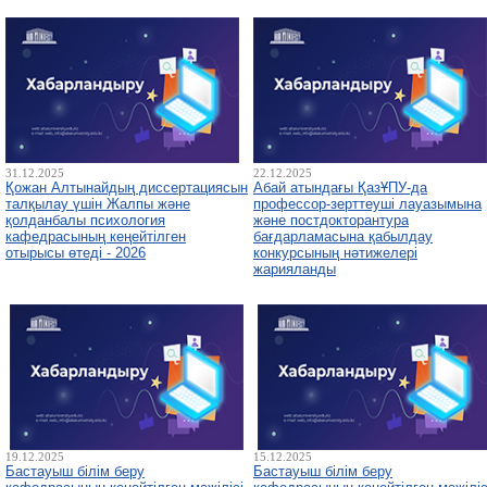
31.12.2025
22.12.2025
Қожан Алтынайдың диссертациясын
Абай атындағы ҚазҰПУ-да
талқылау үшін Жалпы және
профессор-зерттеуші лауазымына
қолданбалы психология
және постдокторантура
кафедрасының кеңейтілген
бағдарламасына қабылдау
отырысы өтеді - 2026
конкурсының нәтижелері
жарияланды
19.12.2025
15.12.2025
Бастауыш білім беру
Бастауыш білім беру