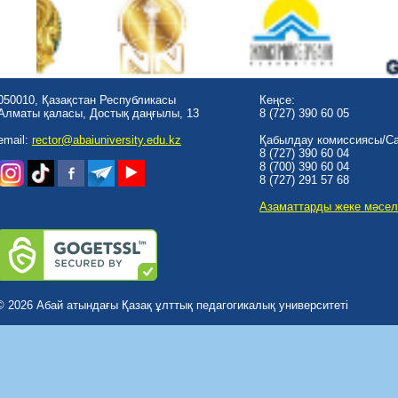
050010, Қазақстан Республикасы
Кеңсе:
Алматы қаласы, Достық даңғылы, 13
8 (727) 390 60 05
email:
rector@abaiuniversity.edu.kz
Қабылдау комиссиясы/Cal
8 (727) 390 60 04
8 (700) 390 60 04
8 (727) 291 57 68
Азаматтарды жеке мәсел
© 2026 Абай атындағы Қазақ ұлттық педагогикалық университеті