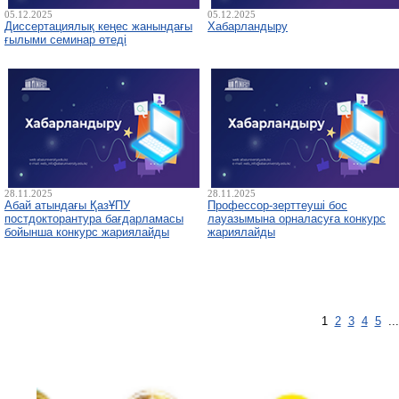
05.12.2025
05.12.2025
Диссертациялық кеңес жанындағы
Хабарландыру
ғылыми семинар өтеді
28.11.2025
28.11.2025
Абай атындағы ҚазҰПУ
Профессор-зерттеуші бос
постдокторантура бағдарламасы
лауазымына орналасуға конкурс
бойынша конкурс жариялайды
жариялайды
1
2
3
4
5
..