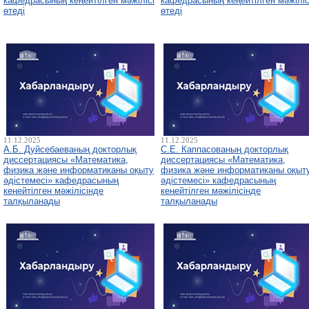
кафедрасының кеңейтілген мәжілісі
кафедрасының кеңейтілген мәжіліс
өтеді
өтеді
11.12.2025
11.12.2025
А.Б. Дуйсебаеваның докторлық
С.Е. Каппасованың докторлық
диссертациясы «Математика,
диссертациясы «Математика,
физика және информатиканы оқыту
физика және информатиканы оқыт
әдістемесі» кафедрасының
әдістемесі» кафедрасының
кеңейтілген мәжілісінде
кеңейтілген мәжілісінде
талқыланады
талқыланады