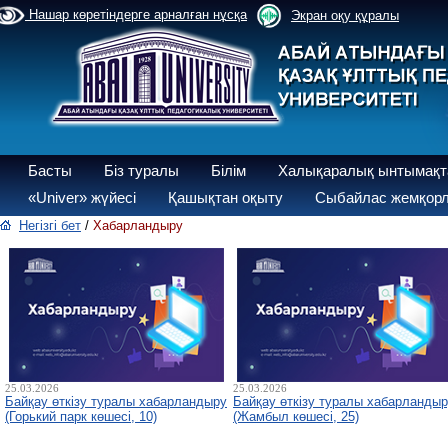
Нашар көретіндерге арналған нұсқа
Экран оқу құралы
Басты
Біз туралы
Білім
Халықаралық ынтымақт
«Univer» жүйесі
Қашықтан оқыту
Сыбайлас жемқорл
Негізгі бет
/
Хабарландыру
25.03.2026
25.03.2026
Байқау өткізу туралы хабарландыру
Байқау өткізу туралы хабарланды
(Горький парк көшесі, 10)
(Жамбыл көшесі, 25)