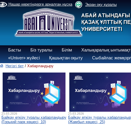
Нашар көретіндерге арналған нұсқа
Экран оқу құралы
Басты
Біз туралы
Білім
Халықаралық ынтымақт
«Univer» жүйесі
Қашықтан оқыту
Сыбайлас жемқорл
Негізгі бет
/
Хабарландыру
25.03.2026
25.03.2026
Байқау өткізу туралы хабарландыру
Байқау өткізу туралы хабарланды
(Горький парк көшесі, 10)
(Жамбыл көшесі, 25)