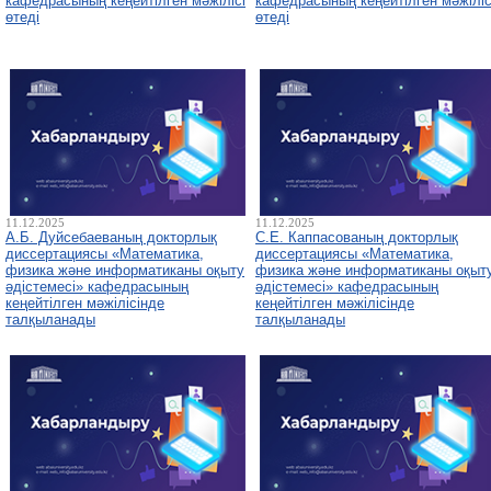
кафедрасының кеңейтілген мәжілісі
кафедрасының кеңейтілген мәжіліс
өтеді
өтеді
11.12.2025
11.12.2025
А.Б. Дуйсебаеваның докторлық
С.Е. Каппасованың докторлық
диссертациясы «Математика,
диссертациясы «Математика,
физика және информатиканы оқыту
физика және информатиканы оқыт
әдістемесі» кафедрасының
әдістемесі» кафедрасының
кеңейтілген мәжілісінде
кеңейтілген мәжілісінде
талқыланады
талқыланады