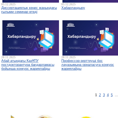
05.12.2025
05.12.2025
Диссертациялық кеңес жанындағы
Хабарландыру
ғылыми семинар өтеді
28.11.2025
28.11.2025
Абай атындағы ҚазҰПУ
Профессор-зерттеуші бос
постдокторантура бағдарламасы
лауазымына орналасуға конкурс
бойынша конкурс жариялайды
жариялайды
1
2
3
4
5
..