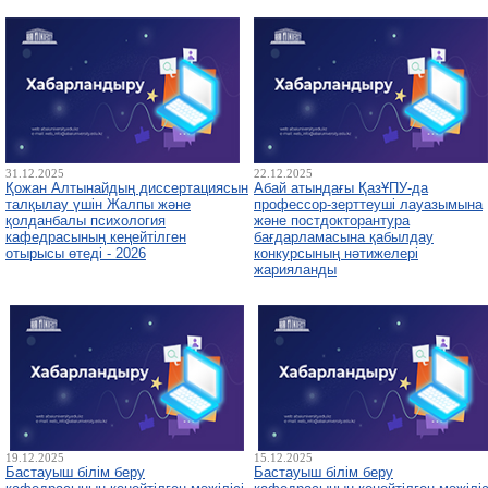
31.12.2025
22.12.2025
Қожан Алтынайдың диссертациясын
Абай атындағы ҚазҰПУ-да
талқылау үшін Жалпы және
профессор-зерттеуші лауазымына
қолданбалы психология
және постдокторантура
кафедрасының кеңейтілген
бағдарламасына қабылдау
отырысы өтеді - 2026
конкурсының нәтижелері
жарияланды
19.12.2025
15.12.2025
Бастауыш білім беру
Бастауыш білім беру