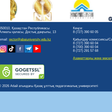
050010, Қазақстан Республикасы
Кеңсе:
Алматы қаласы, Достық даңғылы, 13
8 (727) 390 60 05
email:
rector@abaiuniversity.edu.kz
Қабылдау комиссиясы/Cal
8 (727) 390 60 04
8 (700) 390 60 04
8 (727) 291 57 68
Азаматтарды жеке мәсел
© 2026 Абай атындағы Қазақ ұлттық педагогикалық университеті