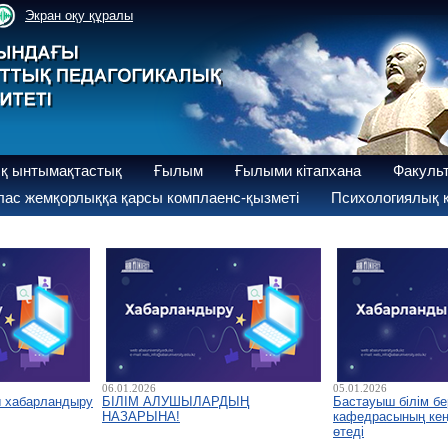
Экран оқу құралы
қ ынтымақтастық
Ғылым
Ғылыми кітапхана
Факуль
ас жемқорлыққа қарсы комплаенс-қызметі
Психологиялық қ
06.01.2026
05.01.2026
ы хабарландыру
БІЛІМ АЛУШЫЛАРДЫҢ
Бастауыш білім бе
НАЗАРЫНА!
кафедрасының кеңе
өтеді