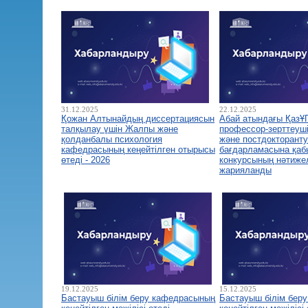
31.12.2025
22.12.2025
Қожан Алтынайдың диссертациясын
Абай атындағы ҚазҰ
талқылау үшін Жалпы және
профессор-зерттеуш
қолданбалы психология
және постдокторант
кафедрасының кеңейтілген отырысы
бағдарламасына қа
өтеді - 2026
конкурсының нәтиже
жарияланды
19.12.2025
15.12.2025
Бастауыш білім беру кафедрасының
Бастауыш білім бер