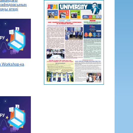
 замандағы
 кафедрасының
лауы өтеді
 Workshop-қа