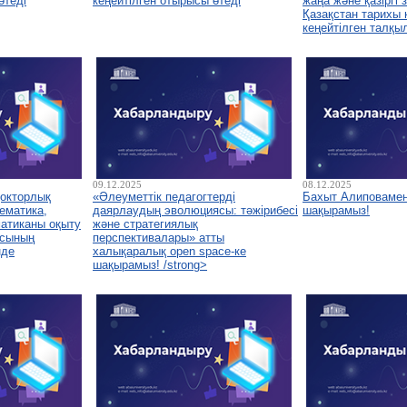
өтеді
кеңейтілген отырысы өтеді
жаңа және қазіргі
Қазақстан тарихы
кеңейтілген талқы
09.12.2025
08.12.2025
докторлық
«Әлеуметтік педагогтерді
Бахыт Алиповамен
ематика,
даярлаудың эволюциясы: тәжірибесі
шақырамыз!
атиканы оқыту
және стратегиялық
асының
перспективалары» атты
нде
халықаралық open space-ке
шақырамыз! /strong>