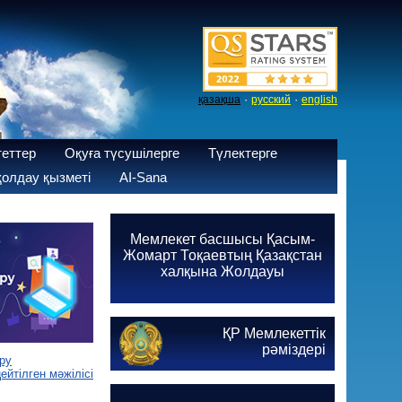
·
·
қазақша
русский
english
теттер
Оқуға түсушілерге
Түлектерге
олдау қызметі
AI-Sana
Мемлекет басшысы Қасым-
Жомарт Тоқаевтың Қазақстан
халқына Жолдауы
ҚР Мемлекеттік
рәміздері
ру
йтілген мәжілісі