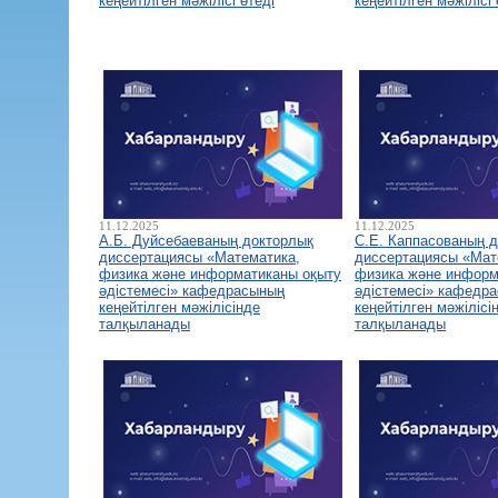
кеңейтілген мәжілісі өтеді
кеңейтілген мәжілісі 
11.12.2025
11.12.2025
А.Б. Дуйсебаеваның докторлық
С.Е. Каппасованың 
диссертациясы «Математика,
диссертациясы «Мат
физика және информатиканы оқыту
физика және информ
әдістемесі» кафедрасының
әдістемесі» кафедр
кеңейтілген мәжілісінде
кеңейтілген мәжілісі
талқыланады
талқыланады