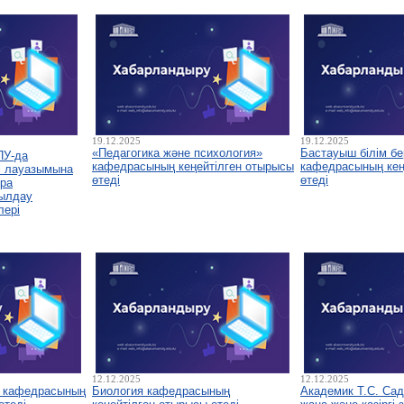
19.12.2025
19.12.2025
«Педагогика және психология»
Бастауыш білім бе
ПУ-да
кафедрасының кеңейтілген отырысы
кафедрасының кеңе
і лауазымына
өтеді
өтеді
ура
былдау
лері
12.12.2025
12.12.2025
у кафедрасының
Биология кафедрасының
Академик Т.С. Са