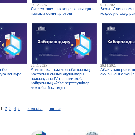
03.12.2025
01.12.2025
Диссертациялық кеңес жанындағы
Бахыт Алиповамен 
ғылыми семинар өтеді
кездесуге шақыра
28.11.2025
26.11.2025
і бос
Алматы қаласы мен облысының
Абай университетін
уға конкурс
бастауыш сынып оқушылары
оқу ақысына жеңіл
арасындағы IV ғылыми жоба
байқауының «Жас зерттеушілер
мектебі» басталуы
1
2
3
4
5
...
келесі >
...
аяғы »