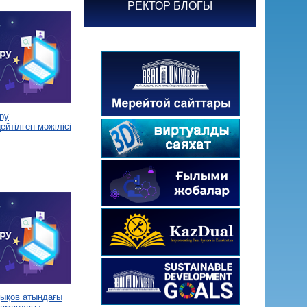
РЕКТОР БЛОГЫ
ру
йтілген мәжілісі
дықов атындағы