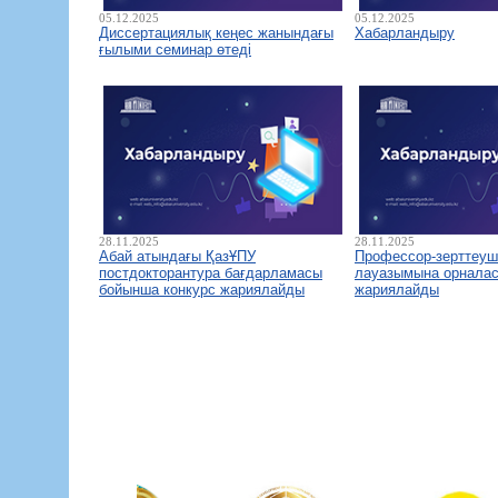
05.12.2025
05.12.2025
Диссертациялық кеңес жанындағы
Хабарландыру
ғылыми семинар өтеді
28.11.2025
28.11.2025
Абай атындағы ҚазҰПУ
Профессор-зерттеуш
постдокторантура бағдарламасы
лауазымына орналас
бойынша конкурс жариялайды
жариялайды