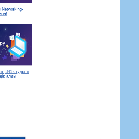
Networking-
мыз!
ің 341 студенті
дік алды