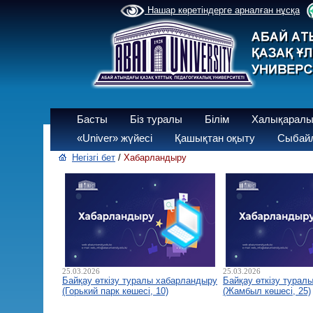
Нашар көретіндерге арналған нұсқа
Басты
Біз туралы
Білім
Халықаралы
«Univer» жүйесі
Қашықтан оқыту
Сыбайл
Негізгі бет
/
Хабарландыру
25.03.2026
25.03.2026
Байқау өткізу туралы хабарландыру
Байқау өткізу турал
(Горький парк көшесі, 10)
(Жамбыл көшесі, 25)