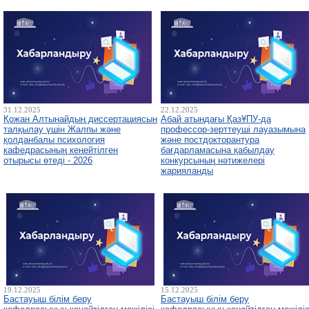
31.12.2025
22.12.2025
Қожан Алтынайдың диссертациясын
Абай атындағы ҚазҰПУ-да
талқылау үшін Жалпы және
профессор-зерттеуші лауазымына
қолданбалы психология
және постдокторантура
кафедрасының кеңейтілген
бағдарламасына қабылдау
отырысы өтеді - 2026
конкурсының нәтижелері
жарияланды
19.12.2025
15.12.2025
Бастауыш білім беру
Бастауыш білім беру