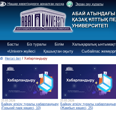
Нашар көретіндерге арналған нұсқа
Экран оқу құралы
Басты
Біз туралы
Білім
Халықаралық ынтымақт
«Univer» жүйесі
Қашықтан оқыту
Сыбайлас жемқорл
Негізгі бет
/
Хабарландыру
25.03.2026
25.03.2026
Байқау өткізу туралы хабарландыру
Байқау өткізу туралы хабарланды
(Горький парк көшесі, 10)
(Жамбыл көшесі, 25)