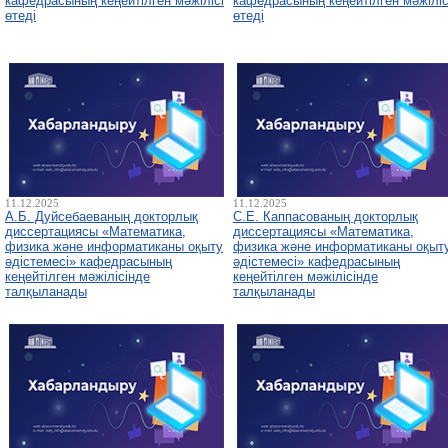
кафедрасының кеңейтілген мәжілісі
кафедрасының кеңейтілген мәжіліс
өтеді
өтеді
11.12.2025
11.12.2025
А.Б. Дуйсебаеваның докторлық
С.Е. Каппасованың докторлық
диссертациясы «Математика,
диссертациясы «Математика,
физика және информатиканы оқыту
физика және информатиканы оқыт
әдістемесі» кафедрасының
әдістемесі» кафедрасының
кеңейтілген мәжілісінде
кеңейтілген мәжілісінде
талқыланады
талқыланады