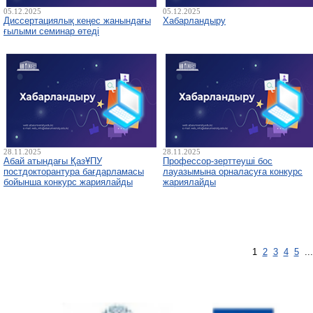
05.12.2025
05.12.2025
Диссертациялық кеңес жанындағы
Хабарландыру
ғылыми семинар өтеді
28.11.2025
28.11.2025
Абай атындағы ҚазҰПУ
Профессор-зерттеуші бос
постдокторантура бағдарламасы
лауазымына орналасуға конкурс
бойынша конкурс жариялайды
жариялайды
1
2
3
4
5
..