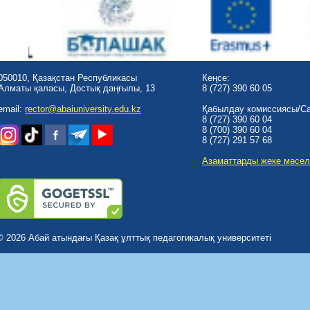
050010, Қазақстан Республикасы
Кеңсе:
Алматы қаласы, Достық даңғылы, 13
8 (727) 390 60 05
email:
rector@abaiuniversity.edu.kz
Қабылдау комиссиясы/Cal
8 (727) 390 60 04
8 (700) 390 60 04
8 (727) 291 57 68
Азаматтарды жеке мәсел
© 2026 Абай атындағы Қазақ ұлттық педагогикалық университеті