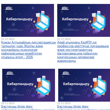
31.12.2025
22.12.2025
Қожан Алтынайдың диссертациясын
Абай атындағы ҚазҰПУ-да
талқылау үшін Жалпы және
профессор-зерттеуші лауазымына
қолданбалы психология
және постдокторантура
кафедрасының кеңейтілген
бағдарламасына қабылдау
отырысы өтеді - 2026
конкурсының нәтижелері
жарияланды
19.12.2025
15.12.2025
Бастауыш білім беру
Бастауыш білім беру