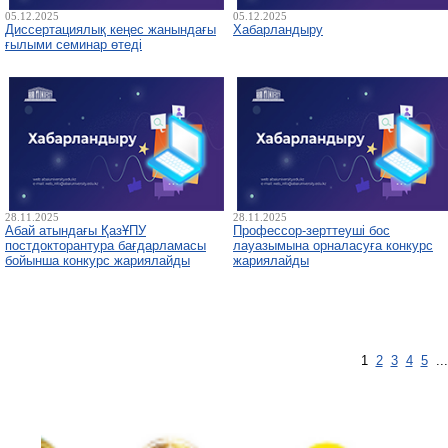
05.12.2025
05.12.2025
Диссертациялық кеңес жанындағы
Хабарландыру
ғылыми семинар өтеді
28.11.2025
28.11.2025
Абай атындағы ҚазҰПУ
Профессор-зерттеуші бос
постдокторантура бағдарламасы
лауазымына орналасуға конкурс
бойынша конкурс жариялайды
жариялайды
1
2
3
4
5
..