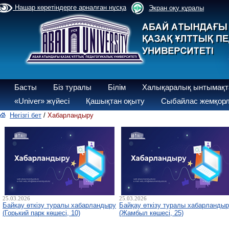
Нашар көретіндерге арналған нұсқа
Экран оқу құралы
Басты
Біз туралы
Білім
Халықаралық ынтымақт
«Univer» жүйесі
Қашықтан оқыту
Сыбайлас жемқорл
Негізгі бет
/
Хабарландыру
25.03.2026
25.03.2026
Байқау өткізу туралы хабарландыру
Байқау өткізу туралы хабарланды
(Горький парк көшесі, 10)
(Жамбыл көшесі, 25)