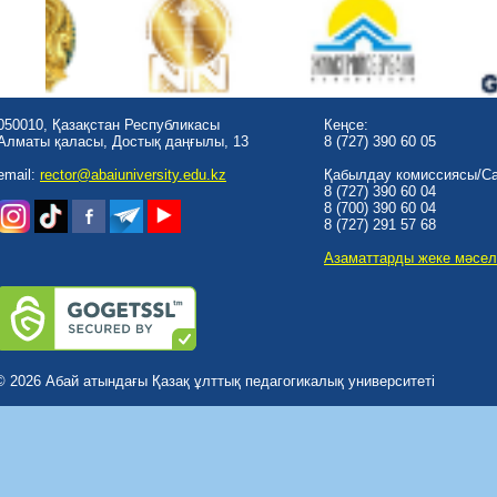
050010, Қазақстан Республикасы
Кеңсе:
Алматы қаласы, Достық даңғылы, 13
8 (727) 390 60 05
email:
rector@abaiuniversity.edu.kz
Қабылдау комиссиясы/Cal
8 (727) 390 60 04
8 (700) 390 60 04
8 (727) 291 57 68
Азаматтарды жеке мәсел
© 2026 Абай атындағы Қазақ ұлттық педагогикалық университеті