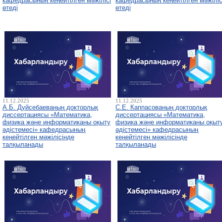
кафедрасының кеңейтілген мәжілісі
кафедрасының кеңейтілген мәжіліс
өтеді
өтеді
11.12.2025
11.12.2025
А.Б. Дуйсебаеваның докторлық
С.Е. Каппасованың докторлық
диссертациясы «Математика,
диссертациясы «Математика,
физика және информатиканы оқыту
физика және информатиканы оқыт
әдістемесі» кафедрасының
әдістемесі» кафедрасының
кеңейтілген мәжілісінде
кеңейтілген мәжілісінде
талқыланады
талқыланады