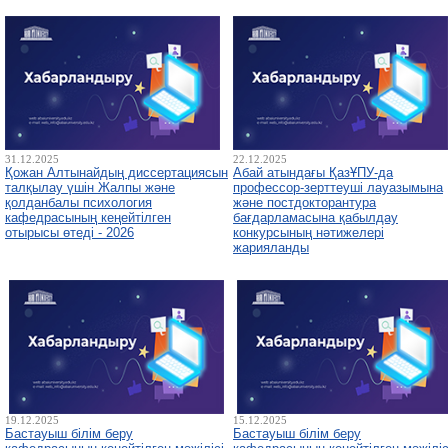
31.12.2025
22.12.2025
Қожан Алтынайдың диссертациясын
Абай атындағы ҚазҰПУ-да
талқылау үшін Жалпы және
профессор-зерттеуші лауазымына
қолданбалы психология
және постдокторантура
кафедрасының кеңейтілген
бағдарламасына қабылдау
отырысы өтеді - 2026
конкурсының нәтижелері
жарияланды
19.12.2025
15.12.2025
Бастауыш білім беру
Бастауыш білім беру