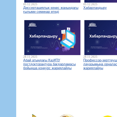
05.12.2025
05.12.2025
Диссертациялық кеңес жанындағы
Хабарландыру
ғылыми семинар өтеді
28.11.2025
28.11.2025
Абай атындағы ҚазҰПУ
Профессор-зерттеуш
постдокторантура бағдарламасы
лауазымына орналас
бойынша конкурс жариялайды
жариялайды