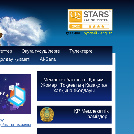
·
·
қазақша
русский
english
теттер
Оқуға түсушілерге
Түлектерге
олдау қызметі
AI-Sana
Мемлекет басшысы Қасым-
Жомарт Тоқаевтың Қазақстан
халқына Жолдауы
ҚР Мемлекеттік
рәміздері
ру
йтілген мәжілісі