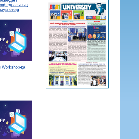
 замандағы
 кафедрасының
лауы өтеді
 Workshop-қа