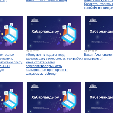
өтеді
кеңейтілген отырысы өтеді
жаңа және қазіргі
Қазақстан тарихы
кеңейтілген талқы
09.12.2025
08.12.2025
докторлық
«Әлеуметтік педагогтерді
Бахыт Алиповамен
ематика,
даярлаудың эволюциясы: тәжірибесі
шақырамыз!
атиканы оқыту
және стратегиялық
асының
перспективалары» атты
нде
халықаралық open space-ке
шақырамыз! /strong>