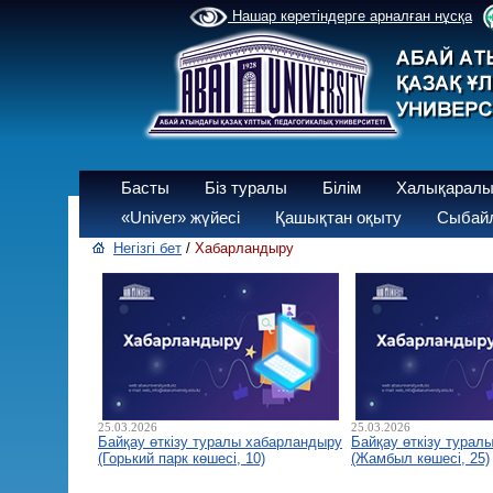
Нашар көретіндерге арналған нұсқа
Басты
Біз туралы
Білім
Халықаралы
«Univer» жүйесі
Қашықтан оқыту
Сыбайл
Негізгі бет
/
Хабарландыру
25.03.2026
25.03.2026
Байқау өткізу туралы хабарландыру
Байқау өткізу турал
(Горький парк көшесі, 10)
(Жамбыл көшесі, 25)