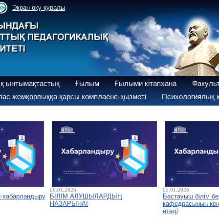
Экран оқу құралы
қ ынтымақтастық
Ғылым
Ғылыми кітапхана
Факуль
ас жемқорлыққа қарсы комплаенс-қызметі
Психологиялық қ
06.01.2026
05.01.2026
ы хабарландыру
БІЛІМ АЛУШЫЛАРДЫҢ
Бастауыш білім бе
НАЗАРЫНА!
кафедрасының кеңе
өтеді