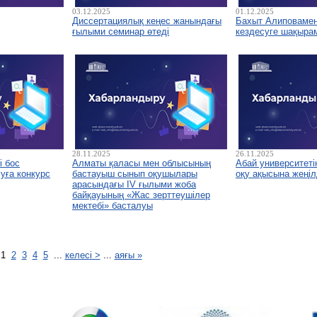
03.12.2025
01.12.2025
Диссертациялық кеңес жанындағы
Бахыт Алиповамен 
ғылыми семинар өтеді
кездесуге шақыра
28.11.2025
26.11.2025
і бос
Алматы қаласы мен облысының
Абай университетін
уға конкурс
бастауыш сынып оқушылары
оқу ақысына жеңіл
арасындағы IV ғылыми жоба
байқауының «Жас зерттеушілер
мектебі» басталуы
1
2
3
4
5
...
келесі >
...
аяғы »