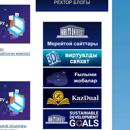
РЕКТОР БЛОГЫ
ру
йтілген мәжілісі
дықов атындағы