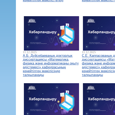
кеңейтілген мәжілісі өтеді
кеңейтілген мәжілісі 
11.12.2025
11.12.2025
А.Б. Дуйсебаеваның докторлық
С.Е. Каппасованың 
диссертациясы «Математика,
диссертациясы «Мат
физика және информатиканы оқыту
физика және информ
әдістемесі» кафедрасының
әдістемесі» кафедр
кеңейтілген мәжілісінде
кеңейтілген мәжілісі
талқыланады
талқыланады