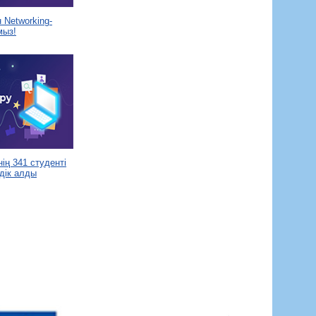
Networking-
мыз!
ің 341 студенті
дік алды