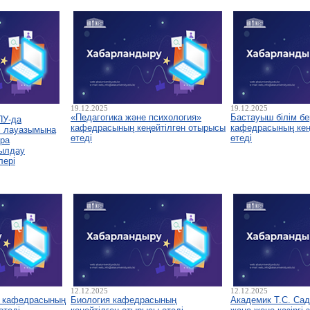
19.12.2025
19.12.2025
«Педагогика және психология»
Бастауыш білім бе
ПУ-да
кафедрасының кеңейтілген отырысы
кафедрасының кеңе
і лауазымына
өтеді
өтеді
ура
былдау
лері
12.12.2025
12.12.2025
у кафедрасының
Биология кафедрасының
Академик Т.С. Са