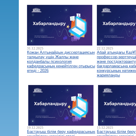
31.12.2025
22.12.2025
Қожан Алтынайдың диссертациясын
Абай атындағы ҚазҰ
талқылау үшін Жалпы және
профессор-зерттеуш
қолданбалы психология
және постдокторант
кафедрасының кеңейтілген отырысы
бағдарламасына қа
өтеді - 2026
конкурсының нәтиже
жарияланды
19.12.2025
15.12.2025
Бастауыш білім беру кафедрасының
Бастауыш білім бер