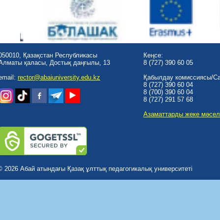
050010, Қазақстан Республикасы
Кеңсе:
Алматы қаласы, Достық даңғылы, 13
8 (727) 390 60 05
email:
rector@abaiuniversity.edu.kz
Қабылдау комиссиясы/Cal
8 (727) 390 60 04
8 (700) 390 60 04
8 (727) 291 57 68
Азаматтарды жеке мәсел
© 2026 Абай атындағы Қазақ ұлттық педагогикалық университеті