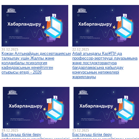
31.12.2025
22.12.2025
Қожан Алтынайдың диссертациясын
Абай атындағы ҚазҰПУ-да
талқылау үшін Жалпы және
профессор-зерттеуші лауазымына
қолданбалы психология
және постдокторантура
кафедрасының кеңейтілген
бағдарламасына қабылдау
отырысы өтеді - 2026
конкурсының нәтижелері
жарияланды
19.12.2025
15.12.2025
Бастауыш білім беру
Бастауыш білім беру