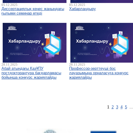
05.12.2025
05.12.2025
Диссертациялық кеңес жанындағы
Хабарландыру
ғылыми семинар өтеді
28.11.2025
28.11.2025
Абай атындағы ҚазҰПУ
Профессор-зерттеуші бос
постдокторантура бағдарламасы
лауазымына орналасуға конкурс
бойынша конкурс жариялайды
жариялайды
1
2
3
4
5
..