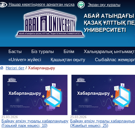
Нашар көретіндерге арналған нұсқа
Экран оқу құралы
Басты
Біз туралы
Білім
Халықаралық ынтымақт
«Univer» жүйесі
Қашықтан оқыту
Сыбайлас жемқорл
Негізгі бет
/
Хабарландыру
25.03.2026
25.03.2026
Байқау өткізу туралы хабарландыру
Байқау өткізу туралы хабарланды
(Горький парк көшесі, 10)
(Жамбыл көшесі, 25)