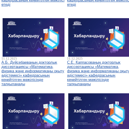
кафедрасының кеңейтілген мәжілісі
кафедрасының кеңейтілген мәжіліс
өтеді
өтеді
11.12.2025
11.12.2025
А.Б. Дуйсебаеваның докторлық
С.Е. Каппасованың докторлық
диссертациясы «Математика,
диссертациясы «Математика,
физика және информатиканы оқыту
физика және информатиканы оқыт
әдістемесі» кафедрасының
әдістемесі» кафедрасының
кеңейтілген мәжілісінде
кеңейтілген мәжілісінде
талқыланады
талқыланады