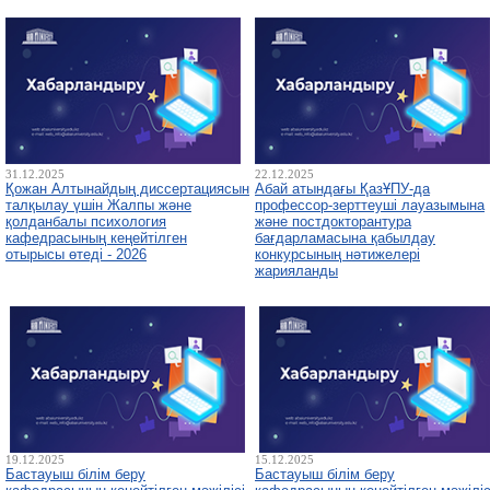
31.12.2025
22.12.2025
Қожан Алтынайдың диссертациясын
Абай атындағы ҚазҰПУ-да
талқылау үшін Жалпы және
профессор-зерттеуші лауазымына
қолданбалы психология
және постдокторантура
кафедрасының кеңейтілген
бағдарламасына қабылдау
отырысы өтеді - 2026
конкурсының нәтижелері
жарияланды
19.12.2025
15.12.2025
Бастауыш білім беру
Бастауыш білім беру