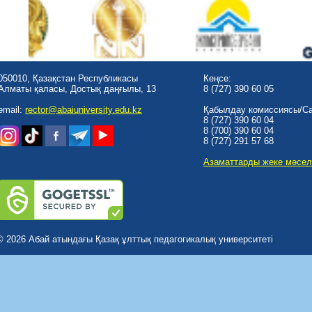
050010, Қазақстан Республикасы
Кеңсе:
Алматы қаласы, Достық даңғылы, 13
8 (727) 390 60 05
email:
rector@abaiuniversity.edu.kz
Қабылдау комиссиясы/Cal
8 (727) 390 60 04
8 (700) 390 60 04
8 (727) 291 57 68
Азаматтарды жеке мәсел
© 2026 Абай атындағы Қазақ ұлттық педагогикалық университеті