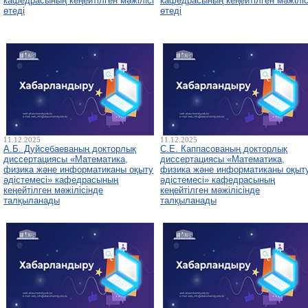
кафедрасының кеңейтілген мәжілісі
кафедрасының кеңейтілген мәжіліс
өтеді
өтеді
11.12.2025
11.12.2025
А.Б. Дуйсебаеваның докторлық
С.Е. Каппасованың докторлық
диссертациясы «Математика,
диссертациясы «Математика,
физика және информатиканы оқыту
физика және информатиканы оқыт
әдістемесі» кафедрасының
әдістемесі» кафедрасының
кеңейтілген мәжілісінде
кеңейтілген мәжілісінде
талқыланады
талқыланады