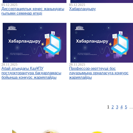
05.12.2025
05.12.2025
Диссертациялық кеңес жанындағы
Хабарландыру
ғылыми семинар өтеді
28.11.2025
28.11.2025
Абай атындағы ҚазҰПУ
Профессор-зерттеуші бос
постдокторантура бағдарламасы
лауазымына орналасуға конкурс
бойынша конкурс жариялайды
жариялайды
1
2
3
4
5
..