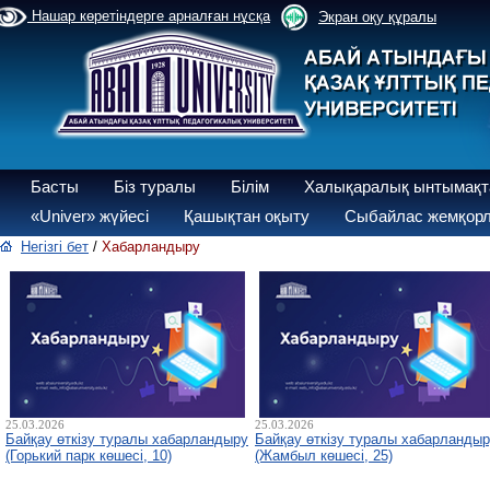
Нашар көретіндерге арналған нұсқа
Экран оқу құралы
Басты
Біз туралы
Білім
Халықаралық ынтымақт
«Univer» жүйесі
Қашықтан оқыту
Сыбайлас жемқорл
Негізгі бет
/
Хабарландыру
25.03.2026
25.03.2026
Байқау өткізу туралы хабарландыру
Байқау өткізу туралы хабарланды
(Горький парк көшесі, 10)
(Жамбыл көшесі, 25)