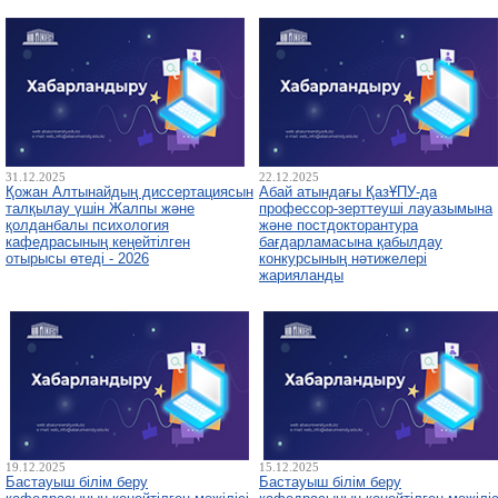
31.12.2025
22.12.2025
Қожан Алтынайдың диссертациясын
Абай атындағы ҚазҰПУ-да
талқылау үшін Жалпы және
профессор-зерттеуші лауазымына
қолданбалы психология
және постдокторантура
кафедрасының кеңейтілген
бағдарламасына қабылдау
отырысы өтеді - 2026
конкурсының нәтижелері
жарияланды
19.12.2025
15.12.2025
Бастауыш білім беру
Бастауыш білім беру