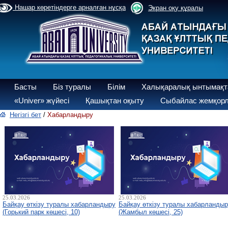
Нашар көретіндерге арналған нұсқа
Экран оқу құралы
Басты
Біз туралы
Білім
Халықаралық ынтымақт
«Univer» жүйесі
Қашықтан оқыту
Сыбайлас жемқорл
Негізгі бет
/
Хабарландыру
25.03.2026
25.03.2026
Байқау өткізу туралы хабарландыру
Байқау өткізу туралы хабарланды
(Горький парк көшесі, 10)
(Жамбыл көшесі, 25)