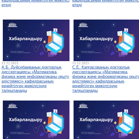
кафедрасының кеңейтілген мәжілісі
кафедрасының кеңейтілген мәжіліс
өтеді
өтеді
11.12.2025
11.12.2025
А.Б. Дуйсебаеваның докторлық
С.Е. Каппасованың докторлық
диссертациясы «Математика,
диссертациясы «Математика,
физика және информатиканы оқыту
физика және информатиканы оқыт
әдістемесі» кафедрасының
әдістемесі» кафедрасының
кеңейтілген мәжілісінде
кеңейтілген мәжілісінде
талқыланады
талқыланады