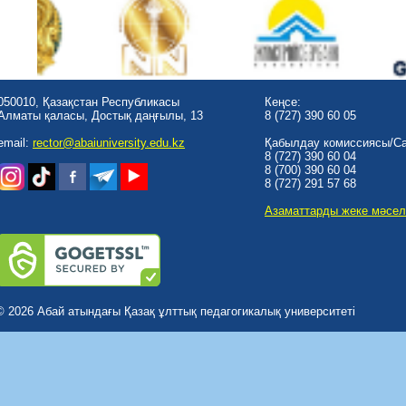
050010, Қазақстан Республикасы
Кеңсе:
Алматы қаласы, Достық даңғылы, 13
8 (727) 390 60 05
email:
rector@abaiuniversity.edu.kz
Қабылдау комиссиясы/Cal
8 (727) 390 60 04
8 (700) 390 60 04
8 (727) 291 57 68
Азаматтарды жеке мәсел
© 2026 Абай атындағы Қазақ ұлттық педагогикалық университеті