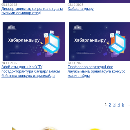
05.12.2025
05.12.2025
Диссертациялық кеңес жанындағы
Хабарландыру
ғылыми семинар өтеді
28.11.2025
28.11.2025
Абай атындағы ҚазҰПУ
Профессор-зерттеуші бос
постдокторантура бағдарламасы
лауазымына орналасуға конкурс
бойынша конкурс жариялайды
жариялайды
1
2
3
4
5
..