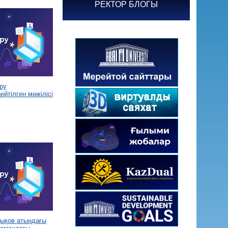
РЕКТОР БЛОГЫ
ру
йтілген мәжілісі
дықов атындағы