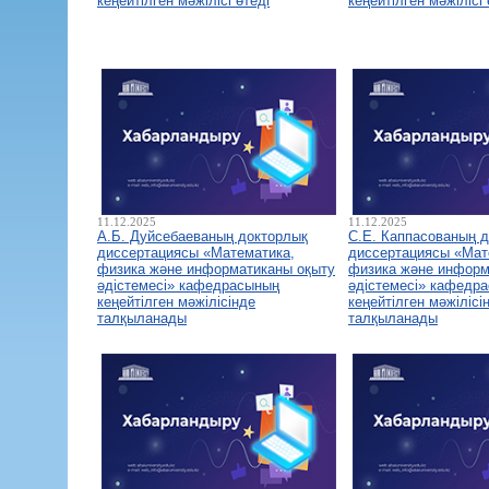
кеңейтілген мәжілісі өтеді
кеңейтілген мәжілісі 
11.12.2025
11.12.2025
А.Б. Дуйсебаеваның докторлық
С.Е. Каппасованың 
диссертациясы «Математика,
диссертациясы «Мат
физика және информатиканы оқыту
физика және информ
әдістемесі» кафедрасының
әдістемесі» кафедр
кеңейтілген мәжілісінде
кеңейтілген мәжілісі
талқыланады
талқыланады