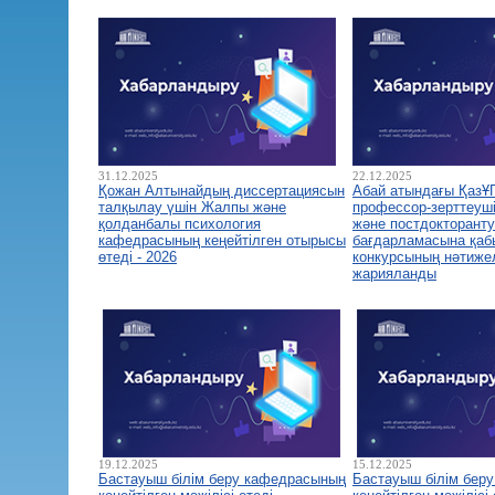
31.12.2025
22.12.2025
Қожан Алтынайдың диссертациясын
Абай атындағы ҚазҰ
талқылау үшін Жалпы және
профессор-зерттеуш
қолданбалы психология
және постдокторант
кафедрасының кеңейтілген отырысы
бағдарламасына қа
өтеді - 2026
конкурсының нәтиже
жарияланды
19.12.2025
15.12.2025
Бастауыш білім беру кафедрасының
Бастауыш білім бер