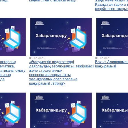
өтеді
кеңейтілген отырысы өтеді
жаңа және қазіргі
Қазақстан тарихы
кеңейтілген талқы
09.12.2025
08.12.2025
докторлық
«Әлеуметтік педагогтерді
Бахыт Алиповамен
ематика,
даярлаудың эволюциясы: тәжірибесі
шақырамыз!
атиканы оқыту
және стратегиялық
асының
перспективалары» атты
нде
халықаралық open space-ке
шақырамыз! /strong>