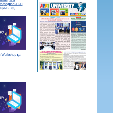
 замандағы
 кафедрасының
лауы өтеді
 Workshop-қа