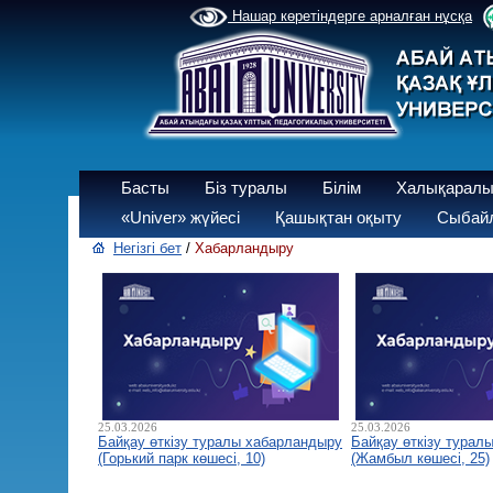
Нашар көретіндерге арналған нұсқа
Басты
Біз туралы
Білім
Халықаралы
«Univer» жүйесі
Қашықтан оқыту
Сыбайл
Негізгі бет
/
Хабарландыру
25.03.2026
25.03.2026
Байқау өткізу туралы хабарландыру
Байқау өткізу турал
(Горький парк көшесі, 10)
(Жамбыл көшесі, 25)