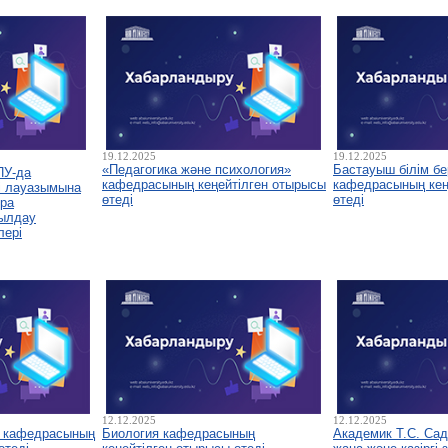
19.12.2025
19.12.2025
«Педагогика және психология»
Бастауыш білім бе
ПУ-да
кафедрасының кеңейтілген отырысы
кафедрасының кеңе
і лауазымына
өтеді
өтеді
ура
былдау
лері
12.12.2025
12.12.2025
у кафедрасының
Биология кафедрасының
Академик Т.С. Са