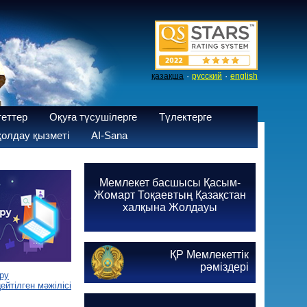
·
·
қазақша
русский
english
теттер
Оқуға түсушілерге
Түлектерге
олдау қызметі
AI-Sana
Мемлекет басшысы Қасым-
Жомарт Тоқаевтың Қазақстан
халқына Жолдауы
ҚР Мемлекеттік
рәміздері
ру
йтілген мәжілісі