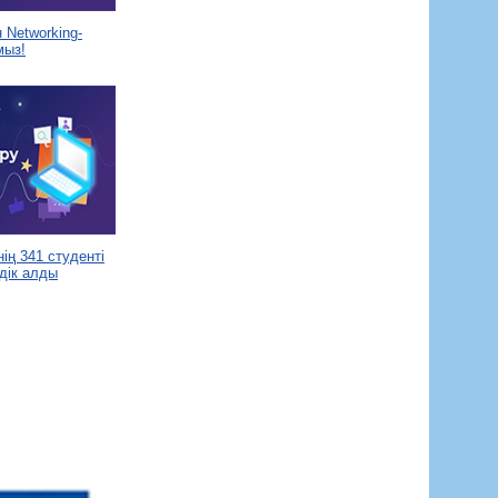
Networking-
мыз!
ің 341 студенті
дік алды