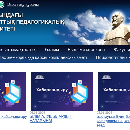
Экран оқу құралы
қ ынтымақтастық
Ғылым
Ғылыми кітапхана
Факуль
ас жемқорлыққа қарсы комплаенс-қызметі
Психологиялық қ
06.01.2026
05.01.2026
ы хабарландыру
БІЛІМ АЛУШЫЛАРДЫҢ
Бастауыш білім бе
НАЗАРЫНА!
кафедрасының кеңе
өтеді