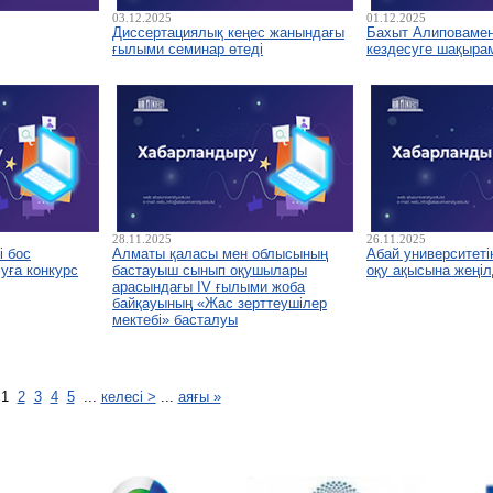
03.12.2025
01.12.2025
Диссертациялық кеңес жанындағы
Бахыт Алиповамен 
ғылыми семинар өтеді
кездесуге шақыра
28.11.2025
26.11.2025
і бос
Алматы қаласы мен облысының
Абай университетін
уға конкурс
бастауыш сынып оқушылары
оқу ақысына жеңіл
арасындағы IV ғылыми жоба
байқауының «Жас зерттеушілер
мектебі» басталуы
1
2
3
4
5
...
келесі >
...
аяғы »