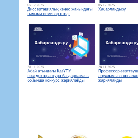
05.12.2025
05.12.2025
Диссертациялық кеңес жанындағы
Хабарландыру
ғылыми семинар өтеді
28.11.2025
28.11.2025
Абай атындағы ҚазҰПУ
Профессор-зерттеуш
постдокторантура бағдарламасы
лауазымына орналас
бойынша конкурс жариялайды
жариялайды