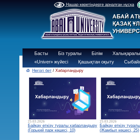
Нашар көретіндерге арналған нұсқа
Басты
Біз туралы
Білім
Халықаралы
«Univer» жүйесі
Қашықтан оқыту
Сыбайл
Негізгі бет
/
Хабарландыру
25.03.2026
25.03.2026
Байқау өткізу туралы хабарландыру
Байқау өткізу турал
(Горький парк көшесі, 10)
(Жамбыл көшесі, 25)