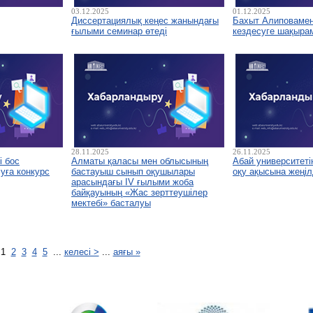
03.12.2025
01.12.2025
Диссертациялық кеңес жанындағы
Бахыт Алиповамен 
ғылыми семинар өтеді
кездесуге шақыра
28.11.2025
26.11.2025
і бос
Алматы қаласы мен облысының
Абай университетін
уға конкурс
бастауыш сынып оқушылары
оқу ақысына жеңіл
арасындағы IV ғылыми жоба
байқауының «Жас зерттеушілер
мектебі» басталуы
1
2
3
4
5
...
келесі >
...
аяғы »