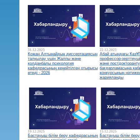
31.12.2025
22.12.2025
Қожан Алтынайдың диссертациясын
Абай атындағы ҚазҰ
талқылау үшін Жалпы және
профессор-зерттеуш
қолданбалы психология
және постдокторант
кафедрасының кеңейтілген отырысы
бағдарламасына қа
өтеді - 2026
конкурсының нәтиже
жарияланды
19.12.2025
15.12.2025
Бастауыш білім беру кафедрасының
Бастауыш білім бер