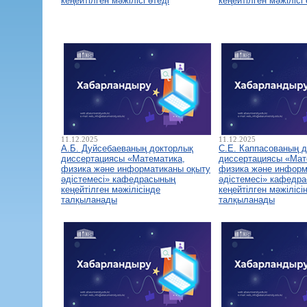
кеңейтілген мәжілісі өтеді
кеңейтілген мәжілісі 
11.12.2025
11.12.2025
А.Б. Дуйсебаеваның докторлық
С.Е. Каппасованың 
диссертациясы «Математика,
диссертациясы «Мат
физика және информатиканы оқыту
физика және информ
әдістемесі» кафедрасының
әдістемесі» кафедр
кеңейтілген мәжілісінде
кеңейтілген мәжілісі
талқыланады
талқыланады