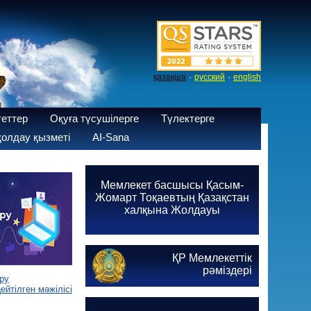
·
·
қазақша
русский
english
теттер
Оқуға түсушілерге
Түлектерге
олдау қызметі
AI-Sana
Мемлекет басшысы Қасым-
Жомарт Тоқаевтың Қазақстан
халқына Жолдауы
ҚР Мемлекеттік
рәміздері
ру
йтілген мәжілісі