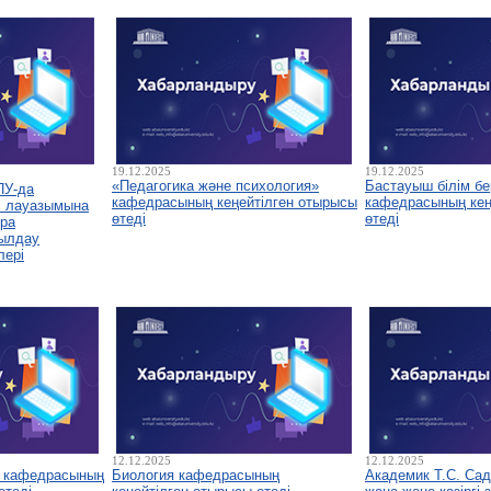
19.12.2025
19.12.2025
«Педагогика және психология»
Бастауыш білім бе
ПУ-да
кафедрасының кеңейтілген отырысы
кафедрасының кеңе
і лауазымына
өтеді
өтеді
ура
былдау
лері
12.12.2025
12.12.2025
у кафедрасының
Биология кафедрасының
Академик Т.С. Са