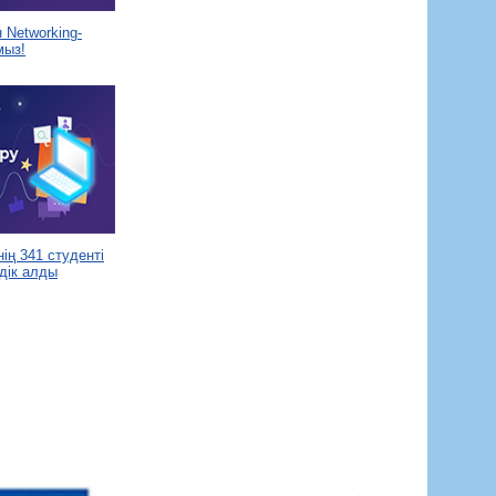
Networking-
мыз!
ің 341 студенті
дік алды