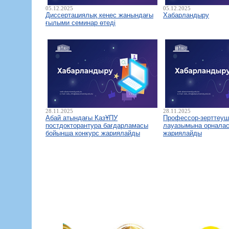
05.12.2025
05.12.2025
Диссертациялық кеңес жанындағы
Хабарландыру
ғылыми семинар өтеді
28.11.2025
28.11.2025
Абай атындағы ҚазҰПУ
Профессор-зерттеуш
постдокторантура бағдарламасы
лауазымына орналас
бойынша конкурс жариялайды
жариялайды