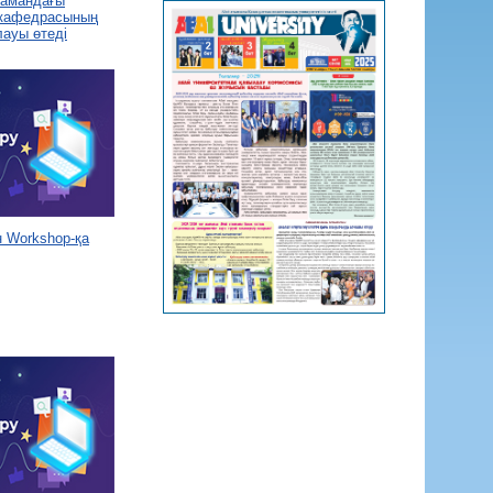
 замандағы
 кафедрасының
лауы өтеді
 Workshop-қа