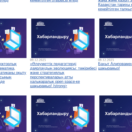
өтеді
кеңейтілген отырысы өтеді
жаңа және қазіргі
Қазақстан тарихы
кеңейтілген талқы
09.12.2025
08.12.2025
докторлық
«Әлеуметтік педагогтерді
Бахыт Алиповамен
ематика,
даярлаудың эволюциясы: тәжірибесі
шақырамыз!
атиканы оқыту
және стратегиялық
асының
перспективалары» атты
нде
халықаралық open space-ке
шақырамыз! /strong>