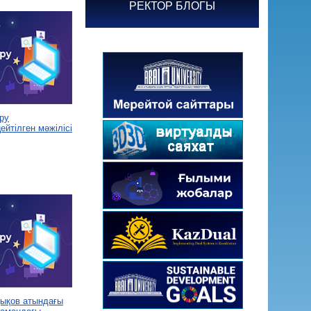
РЕКТОР БЛОГЫ
ру
йтілген мәжілісі
дықов атындағы