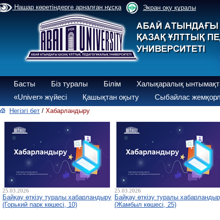
Нашар көретіндерге арналған нұсқа
Экран оқу құралы
Басты
Біз туралы
Білім
Халықаралық ынтымақт
«Univer» жүйесі
Қашықтан оқыту
Сыбайлас жемқорл
Негізгі бет
/
Хабарландыру
25.03.2026
25.03.2026
Байқау өткізу туралы хабарландыру
Байқау өткізу туралы хабарланды
(Горький парк көшесі, 10)
(Жамбыл көшесі, 25)