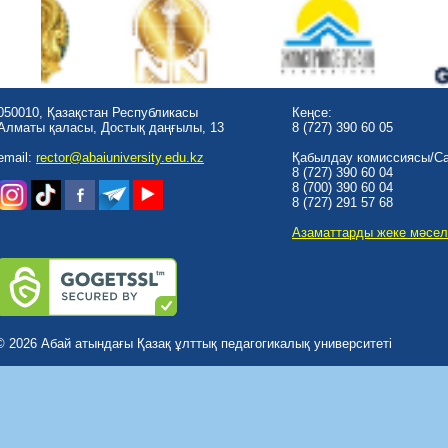
050010, Қазақстан Республикасы
Кеңсе:
Алматы қаласы, Достық даңғылы, 13
8 (727) 390 60 05
email:
rector@abaiuniversity.edu.kz
Қабылдау комиссиясы/Cal
8 (727) 390 60 04
8 (700) 390 60 04
8 (727) 291 57 68
Азаматтарды жеке мәсел
© 2026 Абай атындағы Қазақ ұлттық педагогикалық университеті