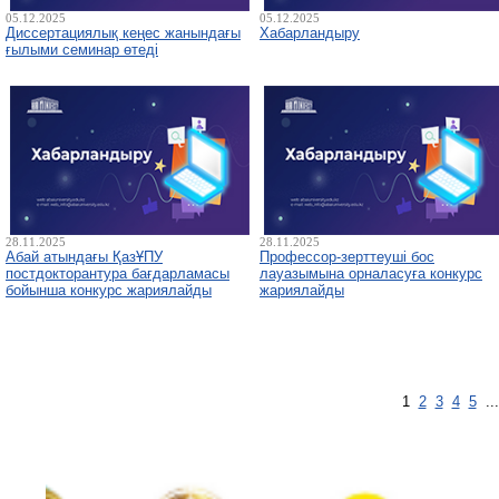
05.12.2025
05.12.2025
Диссертациялық кеңес жанындағы
Хабарландыру
ғылыми семинар өтеді
28.11.2025
28.11.2025
Абай атындағы ҚазҰПУ
Профессор-зерттеуші бос
постдокторантура бағдарламасы
лауазымына орналасуға конкурс
бойынша конкурс жариялайды
жариялайды
1
2
3
4
5
..