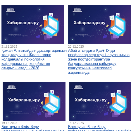
31.12.2025
22.12.2025
Қожан Алтынайдың диссертациясын
Абай атындағы ҚазҰПУ-да
талқылау үшін Жалпы және
профессор-зерттеуші лауазымына
қолданбалы психология
және постдокторантура
кафедрасының кеңейтілген
бағдарламасына қабылдау
отырысы өтеді - 2026
конкурсының нәтижелері
жарияланды
19.12.2025
15.12.2025
Бастауыш білім беру
Бастауыш білім беру