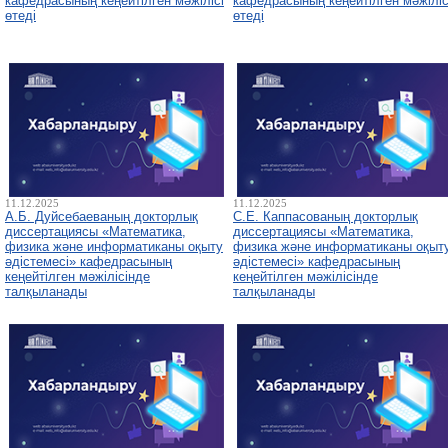
кафедрасының кеңейтілген мәжілісі
кафедрасының кеңейтілген мәжіліс
өтеді
өтеді
11.12.2025
11.12.2025
А.Б. Дуйсебаеваның докторлық
С.Е. Каппасованың докторлық
диссертациясы «Математика,
диссертациясы «Математика,
физика және информатиканы оқыту
физика және информатиканы оқыт
әдістемесі» кафедрасының
әдістемесі» кафедрасының
кеңейтілген мәжілісінде
кеңейтілген мәжілісінде
талқыланады
талқыланады