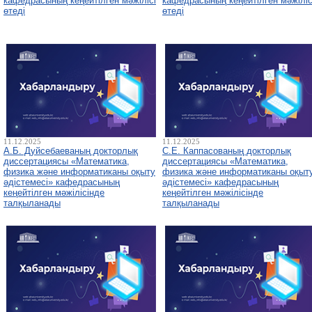
кафедрасының кеңейтілген мәжілісі
кафедрасының кеңейтілген мәжіліс
өтеді
өтеді
11.12.2025
11.12.2025
А.Б. Дуйсебаеваның докторлық
С.Е. Каппасованың докторлық
диссертациясы «Математика,
диссертациясы «Математика,
физика және информатиканы оқыту
физика және информатиканы оқыт
әдістемесі» кафедрасының
әдістемесі» кафедрасының
кеңейтілген мәжілісінде
кеңейтілген мәжілісінде
талқыланады
талқыланады