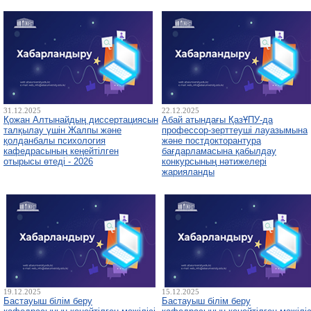
31.12.2025
22.12.2025
Қожан Алтынайдың диссертациясын
Абай атындағы ҚазҰПУ-да
талқылау үшін Жалпы және
профессор-зерттеуші лауазымына
қолданбалы психология
және постдокторантура
кафедрасының кеңейтілген
бағдарламасына қабылдау
отырысы өтеді - 2026
конкурсының нәтижелері
жарияланды
19.12.2025
15.12.2025
Бастауыш білім беру
Бастауыш білім беру