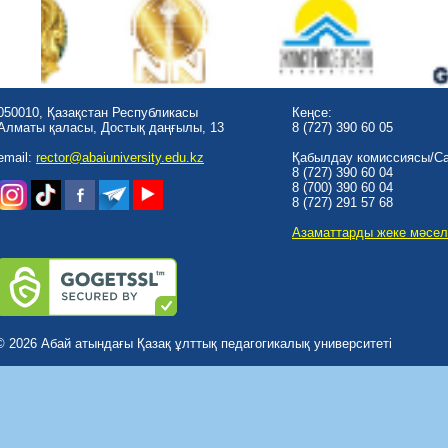
050010, Қазақстан Республикасы
Кеңсе:
Алматы қаласы, Достық даңғылы, 13
8 (727) 390 60 05
email:
rector@abaiuniversity.edu.kz
Қабылдау комиссиясы/Cal
8 (727) 390 60 04
8 (700) 390 60 04
8 (727) 291 57 68
Азаматтарды жеке мәсел
© 2026 Абай атындағы Қазақ ұлттық педагогикалық университеті