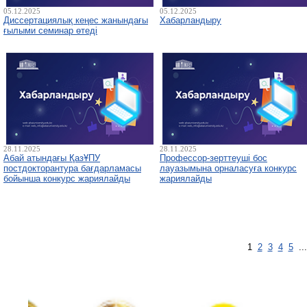
05.12.2025
05.12.2025
Диссертациялық кеңес жанындағы
Хабарландыру
ғылыми семинар өтеді
28.11.2025
28.11.2025
Абай атындағы ҚазҰПУ
Профессор-зерттеуші бос
постдокторантура бағдарламасы
лауазымына орналасуға конкурс
бойынша конкурс жариялайды
жариялайды
1
2
3
4
5
..