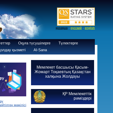
·
·
қазақша
русский
english
теттер
Оқуға түсушілерге
Түлектерге
олдау қызметі
AI-Sana
Мемлекет басшысы Қасым-
Жомарт Тоқаевтың Қазақстан
халқына Жолдауы
ҚР Мемлекеттік
рәміздері
ру
йтілген мәжілісі