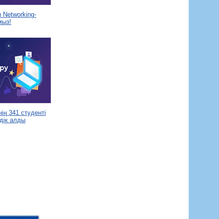
Networking-
мыз!
ің 341 студенті
дік алды