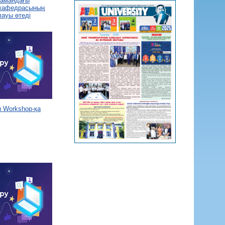
 замандағы
 кафедрасының
лауы өтеді
 Workshop-қа