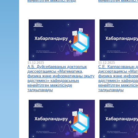
кеңейтілген мәжілісі өтеді
кеңейтілген мәжілісі 
11.12.2025
11.12.2025
А.Б. Дуйсебаеваның докторлық
С.Е. Каппасованың 
диссертациясы «Математика,
диссертациясы «Мат
физика және информатиканы оқыту
физика және информ
әдістемесі» кафедрасының
әдістемесі» кафедр
кеңейтілген мәжілісінде
кеңейтілген мәжілісі
талқыланады
талқыланады