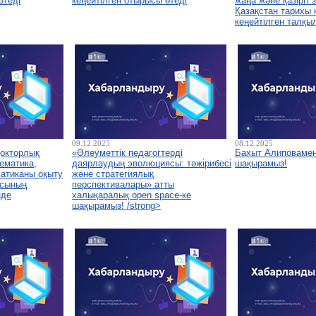
өтеді
кеңейтілген отырысы өтеді
жаңа және қазіргі
Қазақстан тарихы
кеңейтілген талқы
09.12.2025
08.12.2025
докторлық
«Әлеуметтік педагогтерді
Бахыт Алиповамен
ематика,
даярлаудың эволюциясы: тәжірибесі
шақырамыз!
атиканы оқыту
және стратегиялық
асының
перспективалары» атты
нде
халықаралық open space-ке
шақырамыз! /strong>