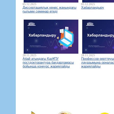
05.12.2025
05.12.2025
Диссертациялық кеңес жанындағы
Хабарландыру
ғылыми семинар өтеді
28.11.2025
28.11.2025
Абай атындағы ҚазҰПУ
Профессор-зерттеуш
постдокторантура бағдарламасы
лауазымына орналас
бойынша конкурс жариялайды
жариялайды