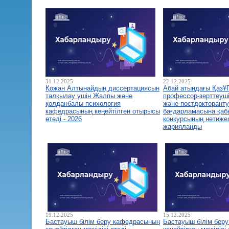
31.12.2025
22.12.2025
Қожан Алтынайдың диссертациясын
Абай атындағы ҚазҰ
талқылау үшін Жалпы және
профессор-зерттеуш
қолданбалы психология
және постдокторант
кафедрасының кеңейтілген отырысы
бағдарламасына қа
өтеді - 2026
конкурсының нәтиже
жарияланды
19.12.2025
15.12.2025
Бастауыш білім беру кафедрасының
Бастауыш білім бер