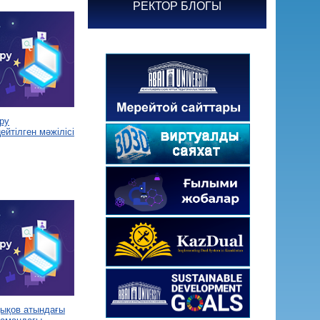
РЕКТОР БЛОГЫ
ру
йтілген мәжілісі
дықов атындағы