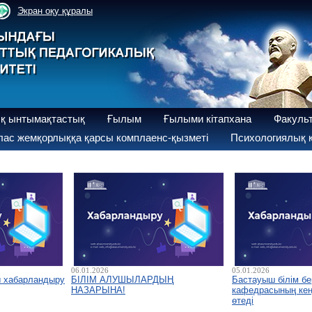
Экран оқу құралы
қ ынтымақтастық
Ғылым
Ғылыми кітапхана
Факуль
ас жемқорлыққа қарсы комплаенс-қызметі
Психологиялық қ
06.01.2026
05.01.2026
ы хабарландыру
БІЛІМ АЛУШЫЛАРДЫҢ
Бастауыш білім бе
НАЗАРЫНА!
кафедрасының кеңе
өтеді