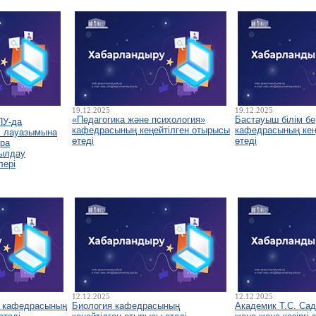
19.12.2025
19.12.2025
«Педагогика және психология»
Бастауыш білім бе
ПУ-да
кафедрасының кеңейтілген отырысы
кафедрасының кеңе
і лауазымына
өтеді
өтеді
ура
былдау
лері
12.12.2025
12.12.2025
у кафедрасының
Биология кафедрасының
Академик Т.С. Са