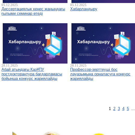
05.12.2025
05.12.2025
Диссертациялық кеңес жанындағы
Хабарландыру
ғылыми семинар өтеді
28.11.2025
28.11.2025
Абай атындағы ҚазҰПУ
Профессор-зерттеуші бос
постдокторантура бағдарламасы
лауазымына орналасуға конкурс
бойынша конкурс жариялайды
жариялайды
1
2
3
4
5
..