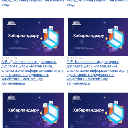
кафедрасының кеңейтілген мәжілісі
кафедрасының кеңейтілген мәжіліс
өтеді
өтеді
11.12.2025
11.12.2025
А.Б. Дуйсебаеваның докторлық
С.Е. Каппасованың докторлық
диссертациясы «Математика,
диссертациясы «Математика,
физика және информатиканы оқыту
физика және информатиканы оқыт
әдістемесі» кафедрасының
әдістемесі» кафедрасының
кеңейтілген мәжілісінде
кеңейтілген мәжілісінде
талқыланады
талқыланады