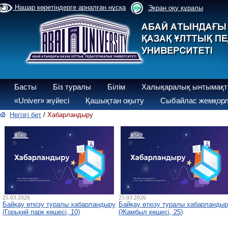
Нашар көретіндерге арналған нұсқа
Экран оқу құралы
Басты
Біз туралы
Білім
Халықаралық ынтымақт
«Univer» жүйесі
Қашықтан оқыту
Сыбайлас жемқорл
Негізгі бет
/
Хабарландыру
25.03.2026
25.03.2026
Байқау өткізу туралы хабарландыру
Байқау өткізу туралы хабарланды
(Горький парк көшесі, 10)
(Жамбыл көшесі, 25)