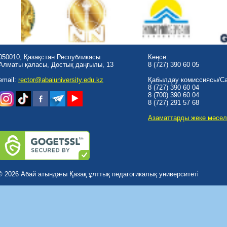
050010, Қазақстан Республикасы
Кеңсе:
Алматы қаласы, Достық даңғылы, 13
8 (727) 390 60 05
email:
rector@abaiuniversity.edu.kz
Қабылдау комиссиясы/Cal
8 (727) 390 60 04
8 (700) 390 60 04
8 (727) 291 57 68
Азаматтарды жеке мәсел
© 2026 Абай атындағы Қазақ ұлттық педагогикалық университеті