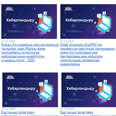
31.12.2025
22.12.2025
Қожан Алтынайдың диссертациясын
Абай атындағы ҚазҰПУ-да
талқылау үшін Жалпы және
профессор-зерттеуші лауазымына
қолданбалы психология
және постдокторантура
кафедрасының кеңейтілген
бағдарламасына қабылдау
отырысы өтеді - 2026
конкурсының нәтижелері
жарияланды
19.12.2025
15.12.2025
Бастауыш білім беру
Бастауыш білім беру