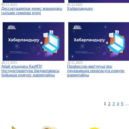
05.12.2025
05.12.2025
Диссертациялық кеңес жанындағы
Хабарландыру
ғылыми семинар өтеді
28.11.2025
28.11.2025
Абай атындағы ҚазҰПУ
Профессор-зерттеуші бос
постдокторантура бағдарламасы
лауазымына орналасуға конкурс
бойынша конкурс жариялайды
жариялайды
1
2
3
4
5
..