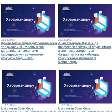
31.12.2025
22.12.2025
Қожан Алтынайдың диссертациясын
Абай атындағы ҚазҰПУ-да
талқылау үшін Жалпы және
профессор-зерттеуші лауазымына
қолданбалы психология
және постдокторантура
кафедрасының кеңейтілген
бағдарламасына қабылдау
отырысы өтеді - 2026
конкурсының нәтижелері
жарияланды
19.12.2025
15.12.2025
Бастауыш білім беру
Бастауыш білім беру