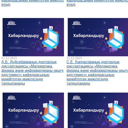
кафедрасының кеңейтілген мәжілісі
кафедрасының кеңейтілген мәжіліс
өтеді
өтеді
11.12.2025
11.12.2025
А.Б. Дуйсебаеваның докторлық
С.Е. Каппасованың докторлық
диссертациясы «Математика,
диссертациясы «Математика,
физика және информатиканы оқыту
физика және информатиканы оқыт
әдістемесі» кафедрасының
әдістемесі» кафедрасының
кеңейтілген мәжілісінде
кеңейтілген мәжілісінде
талқыланады
талқыланады