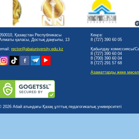
050010, Қазақстан Республикасы
Кеңсе:
Алматы қаласы, Достық даңғылы, 13
8 (727) 390 60 05
email:
rector@abaiuniversity.edu.kz
Қабылдау комиссиясы/Cal
8 (727) 390 60 04
8 (700) 390 60 04
8 (727) 291 57 68
Азаматтарды жеке мәсел
© 2026 Абай атындағы Қазақ ұлттық педагогикалық университеті