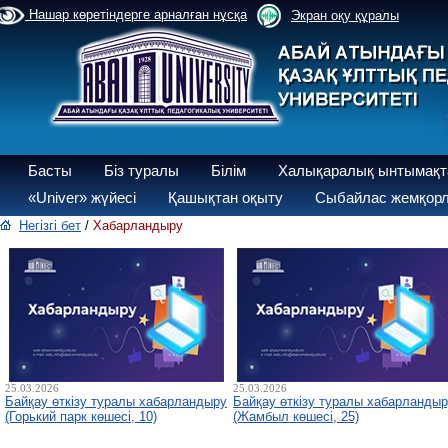
Нашар көретіндерге арналған нұсқа
Экран оқу құралы
Басты
Біз туралы
Білім
Халықаралық ынтымақт
«Univer» жүйесі
Қашықтан оқыту
Сыбайлас жемқорл
Негізгі бет
/
Хабарландыру
25.03.2026
25.03.2026
Байқау өткізу туралы хабарландыру
Байқау өткізу туралы хабарланды
(Горький парк көшесі, 10)
(Жамбыл көшесі, 25)