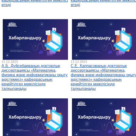
кафедрасының кеңейтілген мәжілісі
кафедрасының кеңейтілген мәжіліс
өтеді
өтеді
11.12.2025
11.12.2025
А.Б. Дуйсебаеваның докторлық
С.Е. Каппасованың докторлық
диссертациясы «Математика,
диссертациясы «Математика,
физика және информатиканы оқыту
физика және информатиканы оқыт
әдістемесі» кафедрасының
әдістемесі» кафедрасының
кеңейтілген мәжілісінде
кеңейтілген мәжілісінде
талқыланады
талқыланады