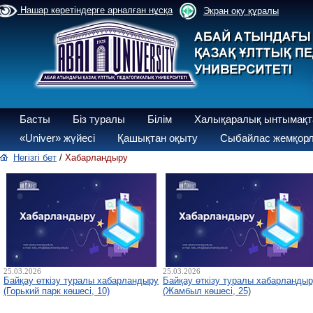
Нашар көретіндерге арналған нұсқа
Экран оқу құралы
Басты
Біз туралы
Білім
Халықаралық ынтымақт
«Univer» жүйесі
Қашықтан оқыту
Сыбайлас жемқорл
Негізгі бет
/
Хабарландыру
25.03.2026
25.03.2026
Байқау өткізу туралы хабарландыру
Байқау өткізу туралы хабарланды
(Горький парк көшесі, 10)
(Жамбыл көшесі, 25)