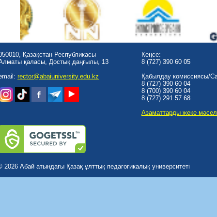
050010, Қазақстан Республикасы
Кеңсе:
Алматы қаласы, Достық даңғылы, 13
8 (727) 390 60 05
email:
rector@abaiuniversity.edu.kz
Қабылдау комиссиясы/Cal
8 (727) 390 60 04
8 (700) 390 60 04
8 (727) 291 57 68
Азаматтарды жеке мәсел
© 2026 Абай атындағы Қазақ ұлттық педагогикалық университеті