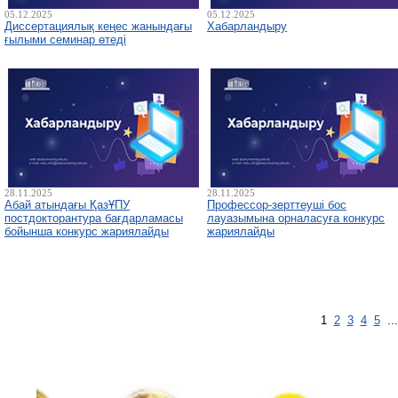
05.12.2025
05.12.2025
Диссертациялық кеңес жанындағы
Хабарландыру
ғылыми семинар өтеді
28.11.2025
28.11.2025
Абай атындағы ҚазҰПУ
Профессор-зерттеуші бос
постдокторантура бағдарламасы
лауазымына орналасуға конкурс
бойынша конкурс жариялайды
жариялайды
1
2
3
4
5
..