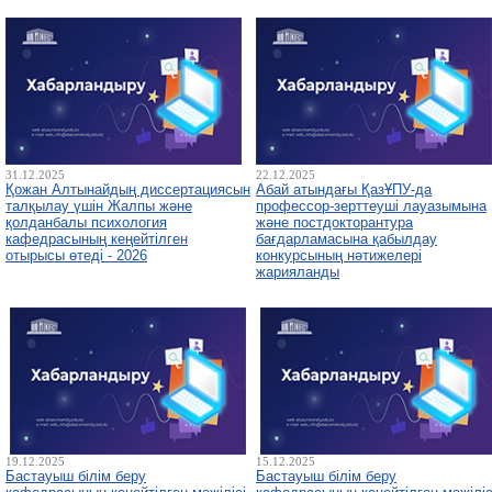
31.12.2025
22.12.2025
Қожан Алтынайдың диссертациясын
Абай атындағы ҚазҰПУ-да
талқылау үшін Жалпы және
профессор-зерттеуші лауазымына
қолданбалы психология
және постдокторантура
кафедрасының кеңейтілген
бағдарламасына қабылдау
отырысы өтеді - 2026
конкурсының нәтижелері
жарияланды
19.12.2025
15.12.2025
Бастауыш білім беру
Бастауыш білім беру