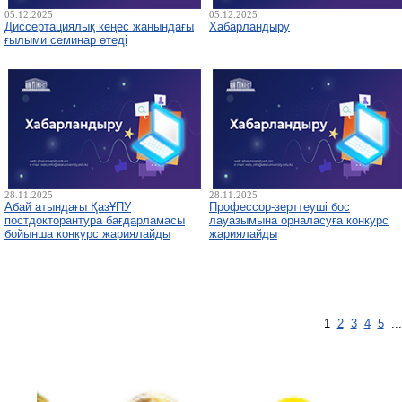
05.12.2025
05.12.2025
Диссертациялық кеңес жанындағы
Хабарландыру
ғылыми семинар өтеді
28.11.2025
28.11.2025
Абай атындағы ҚазҰПУ
Профессор-зерттеуші бос
постдокторантура бағдарламасы
лауазымына орналасуға конкурс
бойынша конкурс жариялайды
жариялайды
1
2
3
4
5
..