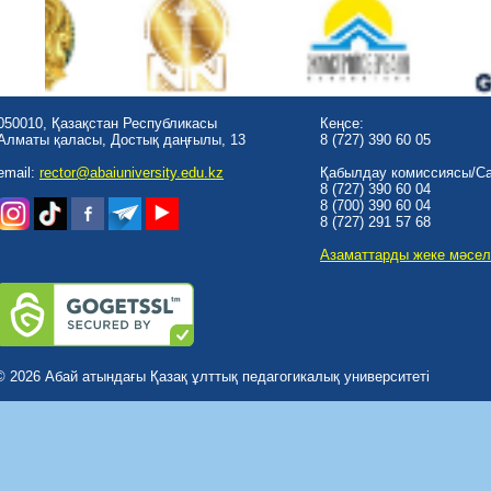
050010, Қазақстан Республикасы
Кеңсе:
Алматы қаласы, Достық даңғылы, 13
8 (727) 390 60 05
email:
rector@abaiuniversity.edu.kz
Қабылдау комиссиясы/Cal
8 (727) 390 60 04
8 (700) 390 60 04
8 (727) 291 57 68
Азаматтарды жеке мәсел
© 2026 Абай атындағы Қазақ ұлттық педагогикалық университеті