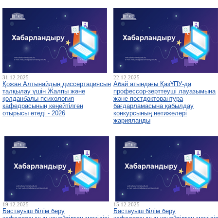
31.12.2025
22.12.2025
Қожан Алтынайдың диссертациясын
Абай атындағы ҚазҰПУ-да
талқылау үшін Жалпы және
профессор-зерттеуші лауазымына
қолданбалы психология
және постдокторантура
кафедрасының кеңейтілген
бағдарламасына қабылдау
отырысы өтеді - 2026
конкурсының нәтижелері
жарияланды
19.12.2025
15.12.2025
Бастауыш білім беру
Бастауыш білім беру