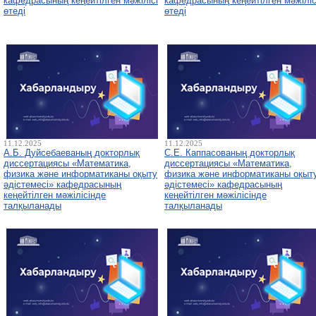
кафедрасының кеңейтілген мәжілісі
кафедрасының кеңейтілген мәжіліс
өтеді
өтеді
11.12.2025
11.12.2025
А.Б. Дуйсебаеваның докторлық
С.Е. Каппасованың докторлық
диссертациясы «Математика,
диссертациясы «Математика,
физика және информатиканы оқыту
физика және информатиканы оқыт
әдістемесі» кафедрасының
әдістемесі» кафедрасының
кеңейтілген мәжілісінде
кеңейтілген мәжілісінде
талқыланады
талқыланады