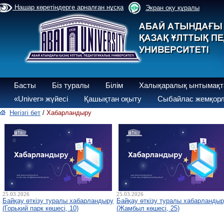
Нашар көретіндерге арналған нұсқа
Экран оқу құралы
Басты
Біз туралы
Білім
Халықаралық ынтымақт
«Univer» жүйесі
Қашықтан оқыту
Сыбайлас жемқорл
Негізгі бет
/
Хабарландыру
25.03.2026
25.03.2026
Байқау өткізу туралы хабарландыру
Байқау өткізу туралы хабарланды
(Горький парк көшесі, 10)
(Жамбыл көшесі, 25)